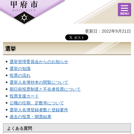
メニュ
ー
更新日：2022年9月21日
選挙
選挙管理委員会からのお知らせ
選挙の知識
投票の流れ
選挙人名簿抄本の閲覧について
期日前投票制度と不在者投票について
投票支援カード
公職の任期、定数等について
選挙人名簿登録者数と登録要件
過去の投票・開票結果
よくある質問