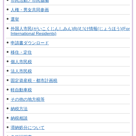
市民活動／市民協働
人権・男女共同参画
選挙
外国人市民(がいこくじんしみん)向(む)け情報(じょうほう)(For
International Residents)
申請書ダウンロード
移住・定住
個人市民税
法人市民税
固定資産税・都市計画税
軽自動車税
その他の地方税等
納税方法
納税相談
滞納処分について