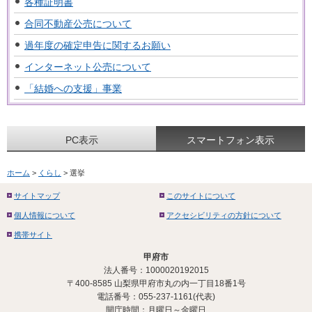
各種証明書
合同不動産公売について
過年度の確定申告に関するお願い
インターネット公売について
「結婚への支援」事業
PC表示
スマートフォン表示
ホーム
>
くらし
> 選挙
サイトマップ
このサイトについて
個人情報について
アクセシビリティの方針について
携帯サイト
甲府市
法人番号：1000020192015
〒400-8585 山梨県甲府市丸の内一丁目18番1号
電話番号：055-237-1161(代表)
開庁時間：月曜日～金曜日