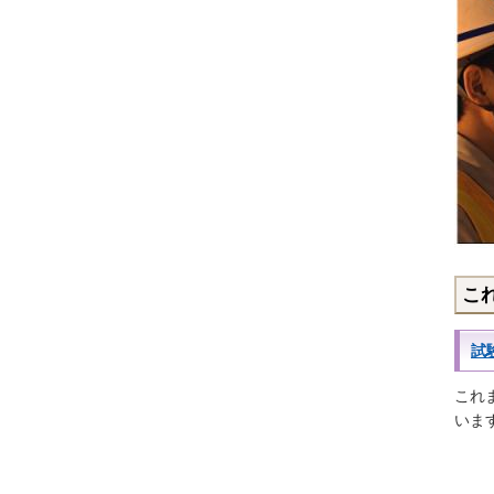
こ
試
これ
いま