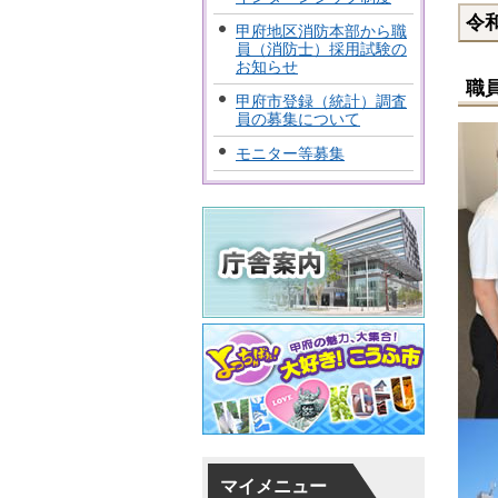
令
甲府地区消防本部から職
員（消防士）採用試験の
お知らせ
職
甲府市登録（統計）調査
員の募集について
モニター等募集
マイメニュー