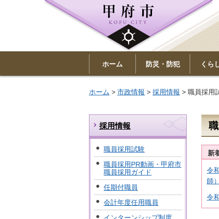
ホーム
防災・防犯
くら
ホーム
>
市政情報
>
採用情報
> 職員採用
職
採用情報
職員採用試験
新
職員採用PR動画・甲府市
令
職員採用ガイド
師
任期付職員
令
会計年度任用職員
インターンシップ制度