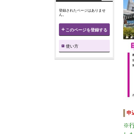
登録されたページはありませ
ん。
このページを登録する
使い方
申
※