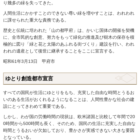
り幾多の緑を失ってきた。
人間生活にかかすことのできない尊い緑を増やすことは、われわれ
に課せられた重大な責務である。
歴史と伝統に培われた「山の都甲府」は、かいじ国体の開催を契機
に、全市民的な創意、努力をもって緑化の推進及び樹木の保存を積
極的に図り「緑と花と太陽のあふれる街づくり」建設を行い、われ
われの遺産として後世に継承することをここに宣言する。
昭和61年3月13日 甲府市
ゆとり創造都市宣言
すべての国民が生活にゆとりをもち、充実した自由な時間とうるお
いのある生活がおくれるようになることは、人間性豊かな社会の建
設にとってきわめて重要である。
しかし、わが国の労働時間の現状は、欧米諸国と比較して年間で20
0時間から500時間も長く、そのため、国民の生活に充実した自由な
時間とうるおいが欠如しており、豊かさが実感できない大きな要因
となっている。