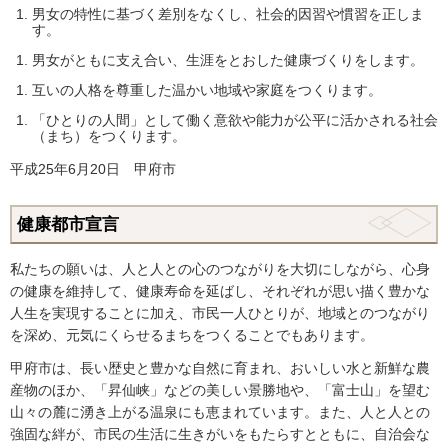
男女の特性に基づく差別をなくし、社会的因習や慣習を正しま
す。
男女がともに支え合い、生涯をとおした健康づくりをします。
互いの人格を尊重した温かい地域や家庭をつくります。
「ひとりの人間」として働く意欲や能力が公平に活かされる
社会
（
まち）
をつくります。
平成25年6月20日 甲府市
健康都市宣言
私たちの願いは、人と人との心のつながりを大切にしながら、心身
の健康を維持して、健康寿命を延ばし、それぞれが思い描く豊かな
人生を実現することに加え、市民一人ひとりが、地域とのつながり
を深め、元気にくらせるまちをつくることでもあります。
甲府市は、長い歴史と豊かな自然に育まれ、おいしい水と新鮮な農
産物のほか、「昇仙峡」などの美しい景勝地や、「富士山」を望む
山々の麓に湧き上がる温泉にも恵まれています。また、人と人との
強固な絆が、市民の生活に生きがいをもたらすとともに、自治会な