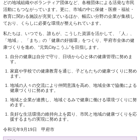
どの地域組織やボランティア団体など、各種団体による活発な市民
活動にもつながっています。更に、市域の中に保健・医療・福祉・
教育に関わる施設が充実しているほか、幅広い分野の企業が集積し
ており、くらしに必要な環境が整えられています。
私たちは、いつでも、誰もが、こうした資源を活かして、「人」、
「地域」、「まち」の「健康の好循環」をつくり、甲府市全体の健
康づくりを進め、“元気Cityこうふ”を目指します。
自分の健康は自分で守り、日頃から心と体の健康管理に努めま
す。
家庭や学校での健康教育を通じ、子どもたちの健康づくりに努め
ます。
地域の人々の交流により仲間意識を高め、地域全体で協働による
健康づくりに努めます。
地域と企業が連携し、地域ぐるみで健康に働ける環境づくりに努
めます。
良好な生活環境の維持向上を図り、市民と地域の健康づくりを応
援するまちの実現に努めます。
令和元年9月19日 甲府市