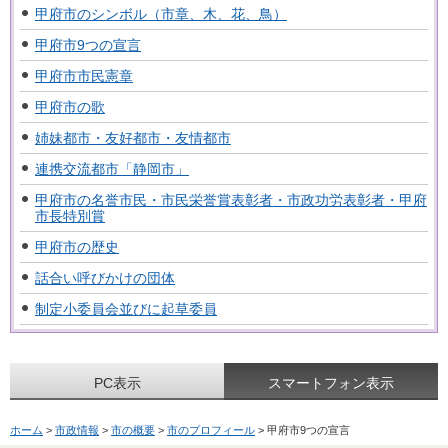
甲府市のシンボル（市章、木、花、鳥）
甲府市9つの宣言
甲府市市民憲章
甲府市の歌
姉妹都市・友好都市・友情都市
連携交流都市「静岡市」
甲府市の名誉市民・市民栄誉賞表彰者・市政功労表彰者・甲府
市長特別賞
甲府市の歴史
話合い呼びかけの団体
制定小委員会並びに起草委員
PC表示
スマートフォン表示
ホーム
>
市政情報
>
市の概要
>
市のプロフィール
> 甲府市9つの宣言