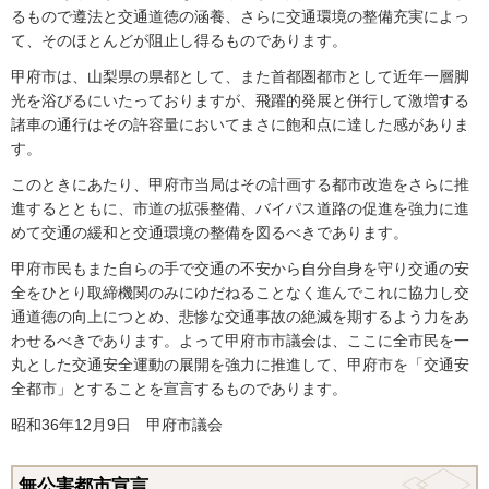
るもので遵法と交通道徳の涵養、さらに交通環境の整備充実によっ
て、そのほとんどが阻止し得るものであります。
甲府市は、山梨県の県都として、また首都圏都市として近年一層脚
光を浴びるにいたっておりますが、飛躍的発展と併行して激増する
諸車の通行はその許容量においてまさに飽和点に達した感がありま
す。
このときにあたり、甲府市当局はその計画する都市改造をさらに推
進するとともに、市道の拡張整備、バイパス道路の促進を強力に進
めて交通の緩和と交通環境の整備を図るべきであります。
甲府市民もまた自らの手で交通の不安から自分自身を守り交通の安
全をひとり取締機関のみにゆだねることなく進んでこれに協力し交
通道徳の向上につとめ、悲惨な交通事故の絶滅を期するよう力をあ
わせるべきであります。よって甲府市市議会は、ここに全市民を一
丸とした交通安全運動の展開を強力に推進して、甲府市を「交通安
全都市」とすることを宣言するものであります。
昭和36年12月9日 甲府市議会
無公害都市宣言