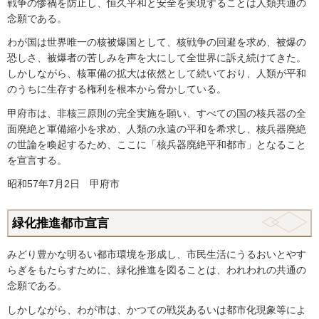
戦争の惨禍を防止し、恒久平和と安全を実現することは人類共通の
念願である。
わが国は世界唯一の核被爆国として、核戦争の回避を求め、被爆の
恐しさ、被爆者の苦しみを声を大にして全世界に訴え続けてきた。
しかしながら、核軍備の拡大は依然として続いており、人類が平和
のうちに生存する権利を根本から脅かしている。
甲府市は、非核三原則の完全実施を願い、すべての国の核兵器の全
面廃絶と軍備縮小を求め、人類の永遠の平和を希求し、核兵器廃絶
の世論を喚起するため、ここに「核兵器廃絶平和都市」となること
を宣言する。
昭和57年7月2日 甲府市
緑化推進都市宣言
みどり豊かな明るい都市環境を形成し、市民生活にうるおいとやす
らぎをもたらすために、緑化推進を図ることは、われわれの共通の
念願である。
しかしながら、わが市は、かつての戦災あるいは都市化現象等によ