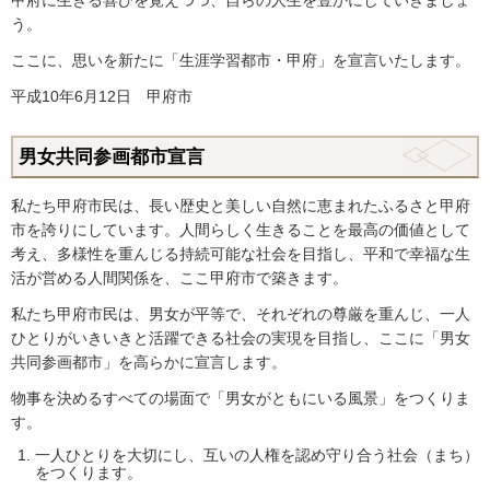
う。
ここに、思いを新たに「生涯学習都市・甲府」を宣言いたします。
平成10年6月12日 甲府市
男女共同参画都市宣言
私たち甲府市民は、長い歴史と美しい自然に恵まれたふるさと甲府
市を誇りにしています。人間らしく生きることを最高の価値として
考え、多様性を重んじる持続可能な社会を目指し、平和で幸福な生
活が営める人間関係を、ここ甲府市で築きます。
私たち甲府市民は、男女が平等で、それぞれの尊厳を重んじ、一人
ひとりがいきいきと活躍できる社会の実現を目指し、ここに「男女
共同参画都市」を高らかに宣言します。
物事を決めるすべての場面で「男女がともにいる風景」をつくりま
す。
一人ひとりを大切にし、互いの人権を認め守り合う
社会（
まち）
をつくります。