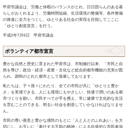
甲府市議会は、労働と休暇のバランスがとれ、日日団らんのある暮
らしがおくれるよう、労働時間短縮、生活環境の整備等、条件整備
の推進に全力をつくし、ゆとりある社会の実現を目指してここに
「ゆとり創造宣言」を行う。
平成2年7月6日 甲府市議会
ボランティア都市宣言
豊かな自然と歴史に育まれた甲府市は、市制施行以来、「市民と自
然を尊び」政治・経済・産業・文化など総合的都市機能の充実が図
られ、調和のとれた都市として発展しております。
私たちは、子々孫々にわたり、全ての市民が共に「ゆとりと豊か
さ」を実感できる、人にも環境にもやさしい、快適で潤いのある都
市づくりを願い、市民すべてが手を携え、常に健康で文化的な生活
を営むことのできる、明るい社会を創造していかなければなりませ
ん。
市民の尊い善意と豊かな感性のもとに「人と人とのふれあい」を大
切にし、お互いに「奉仕する互助の精神」による自発的な市民参加