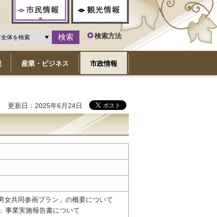
市民情報
観光情報
検索方法
境
産業・ビジネス
市政情報
更新日：2025年6月24日
分
ふ男女共同参画プラン」の概要について
ン」事業実施報告書について