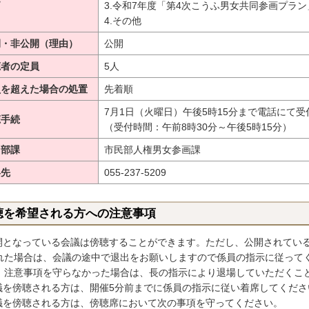
3.令和7年度「第4次こうふ男女共同参画プラ
4.その他
開・非公開（理由）
公開
聴者の定員
5人
員を超えた場合の処置
先着順
7月1日（火曜日）午後5時15分まで電話にて受
聴手続
（受付時間：午前8時30分～午後5時15分）
当部課
市民部人権男女参画課
絡先
055-237-5209
聴を希望される方への注意事項
公開となっている会議は傍聴することができます。ただし、公開されてい
れた場合は、会議の途中で退出をお願いしますので係員の指示に従って
、注意事項を守らなかった場合は、長の指示により退場していただくこ
会議を傍聴される方は、開催5分前までに係員の指示に従い着席してくださ
会議を傍聴される方は、傍聴席において次の事項を守ってください。