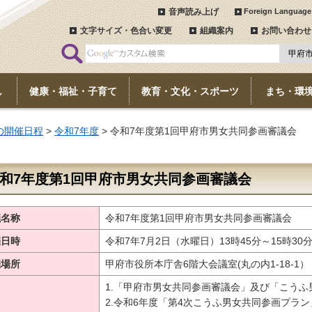
音声読み上げ
Foreign Language
文字サイズ・色合い変更
組織案内
お問い合わせ
し
健康・福祉・子育て
教育・文化・スポーツ
まち・環
の開催日程
>
令和7年度
> 令和7年度第1回甲府市男女共同参画審議会
和7年度第1回甲府市男女共同参画審議会
議名称
令和7年度第1回甲府市男女共同参画審議会
催日時
令和7年7月2日（水曜日）13時45分～15時30
催場所
甲府市役所本庁舎6階大会議室(丸の内1-18-1）
1.「甲府市男女共同参画審議会」及び「こう
2.令和6年度「第4次こうふ男女共同参画プラ
題