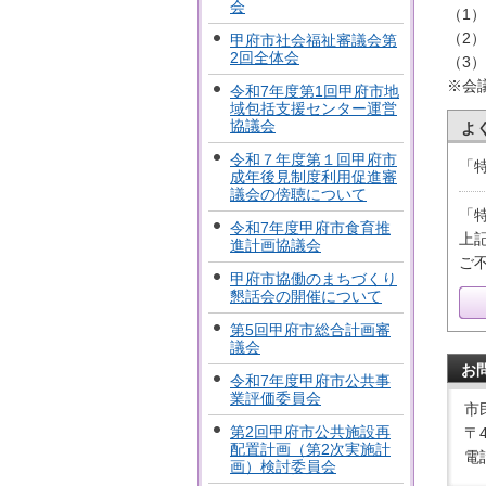
会
（1
（2
甲府市社会福祉審議会第
2回全体会
（3
※会
令和7年度第1回甲府市地
域包括支援センター運営
協議会
よ
令和７年度第１回甲府市
「
成年後見制度利用促進審
議会の傍聴について
「
令和7年度甲府市食育推
上
進計画協議会
ご
甲府市協働のまちづくり
懇話会の開催について
第5回甲府市総合計画審
議会
お
令和7年度甲府市公共事
業評価委員会
市
第2回甲府市公共施設再
〒
配置計画（第2次実施計
電話
画）検討委員会