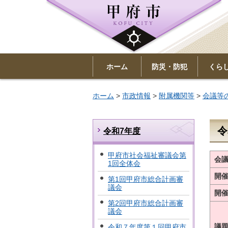
ホーム
防災・防犯
くら
ホーム
>
市政情報
>
附属機関等
>
会議等
令
令和7年度
甲府市社会福祉審議会第
会
1回全体会
開
第1回甲府市総合計画審
議会
開
第2回甲府市総合計画審
議会
議
令和７年度第１回甲府市