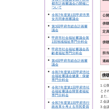
都市計画審議会の開催に
ついて
令和7年度第1回甲府市男
公
女共同参画審議会
傍
第3回甲府市総合計画審
議会
定
甲府市社会福祉審議会第
1回地域福祉専門分科会
傍
甲府市社会福祉審議会高
担
齢者福祉専門分科会
第4回甲府市総合計画審
連
議会
令和7年度第1回甲府市社
傍
会福祉審議会健康・保健
専門分科会
1.
令和7年度第1回甲府市社
とさ
会福祉審議会障害者福祉
専門分科会
また
2.
令和7年度第1回甲府市行
政改革を考える市民委員
3.