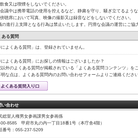
）飲食又は喫煙をしないでください。
）会議中は携帯電話の使用を控えるなど、静粛を守り、騒ぎ立てるよう
）傍聴席において写真、映像の撮影又は録音などをしないでください。
議の進行上支障となる行為は禁止いたします。円滑な会議の運営にご協
くある質問
特によくある質問」は、登録されていません。
特によくある質問」にお探しの情報はございましたか？
記以外のよくある質問が掲載されている「よくある質問コンテンツ」を
不明な点は、よくある質問内のお問い合わせフォームよりご連絡くださ
問い合わせ
民総室人権男女参画課男女参画係
400-8585 甲府市丸の内一丁目18番1号（本庁舎4階）
番号：055-237-5209