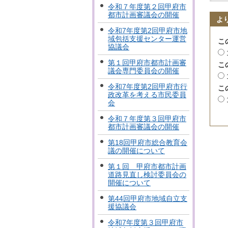
令和７年度第２回甲府市
都市計画審議会の開催
よ
令和7年度第2回甲府市地
域包括支援センター運営
こ
協議会
第１回甲府市都市計画審
こ
議会専門委員会の開催
令和7年度第2回甲府市行
こ
政改革を考える市民委員
会
令和７年度第３回甲府市
都市計画審議会の開催
第18回甲府市総合教育会
議の開催について
第１回 甲府市都市計画
道路見直し検討委員会の
開催について
第44回甲府市地域自立支
援協議会
令和7年度第３回甲府市