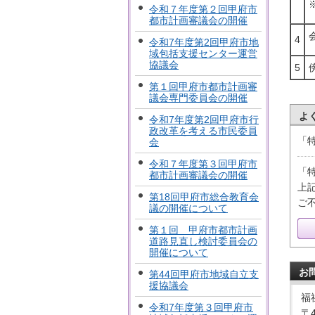
令和７年度第２回甲府市
都市計画審議会の開催
4
令和7年度第2回甲府市地
域包括支援センター運営
協議会
5
第１回甲府市都市計画審
議会専門委員会の開催
よ
令和7年度第2回甲府市行
政改革を考える市民委員
「
会
令和７年度第３回甲府市
「
都市計画審議会の開催
上
第18回甲府市総合教育会
ご
議の開催について
第１回 甲府市都市計画
道路見直し検討委員会の
開催について
お
第44回甲府市地域自立支
援協議会
福
令和7年度第３回甲府市
〒