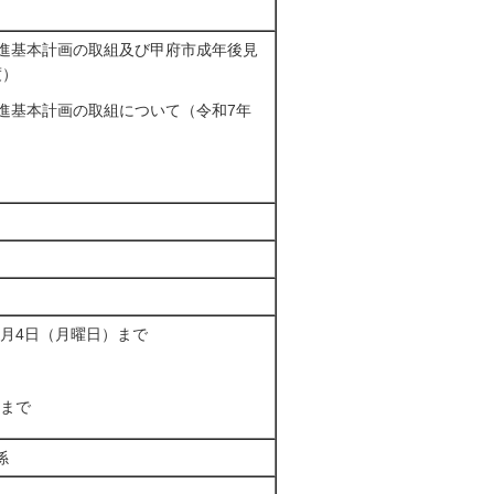
促進基本計画の取組及び甲府市成年後見
度）
進基本計画の取組について（令和7年
8月4日（月曜日）まで
分まで
係