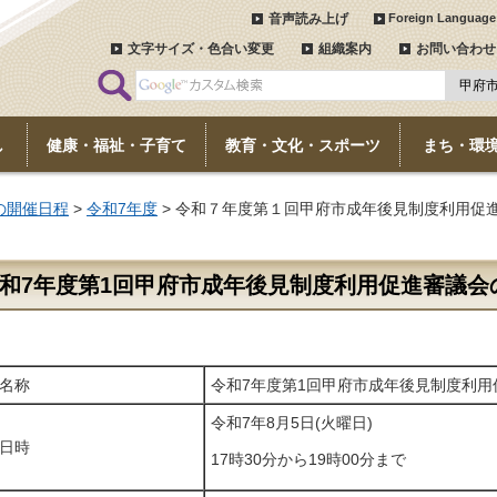
音声読み上げ
Foreign Language
文字サイズ・色合い変更
組織案内
お問い合わせ
し
健康・福祉・子育て
教育・文化・スポーツ
まち・環
の開催日程
>
令和7年度
> 令和７年度第１回甲府市成年後見制度利用促
和7年度第1回甲府市成年後見制度利用促進審議会
名称
令和7年度第1回甲府市成年後見制度利用
令和7年8月5日(火曜日)
日時
17時30分から19時00分まで