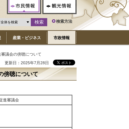
市民情報
観光情報
検索方法
境
産業・ビジネス
市政情報
進審議会の傍聴について
更新日：2025年7月28日
の傍聴について
促進審議会