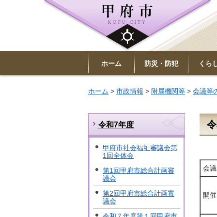
ホーム
防災・防犯
くら
ホーム
>
市政情報
>
附属機関等
>
会議等
令
令和7年度
甲府市社会福祉審議会第
1回全体会
会議
第1回甲府市総合計画審
議会
第2回甲府市総合計画審
開催
議会
令和７年度第１回甲府市