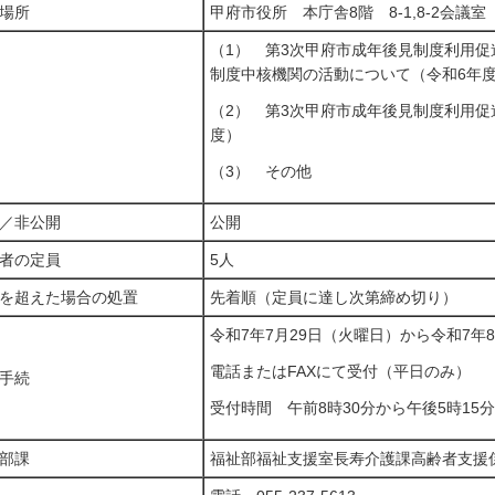
場所
甲府市役所 本庁舎8階 8-1,8-2会議室
（1） 第3次甲府市成年後見制度利用
制度中核機関の活動について（令和6年
（2） 第3次甲府市成年後見制度利用促
度）
（3） その他
／非公開
公開
者の定員
5人
を超えた場合の処置
先着順（定員に達し次第締め切り）
令和7年7月29日（火曜日）から令和7年
電話またはFAXにて受付（平日のみ）
手続
受付時間 午前8時30分から午後5時15
部課
福祉部福祉支援室長寿介護課高齢者支援