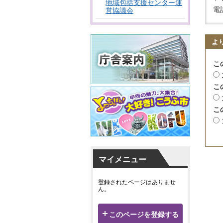
地域包括支援センター運
電話
営協議会
よ
こ
こ
こ
マイメニュー
登録されたページはありませ
ん。
このページを登録する