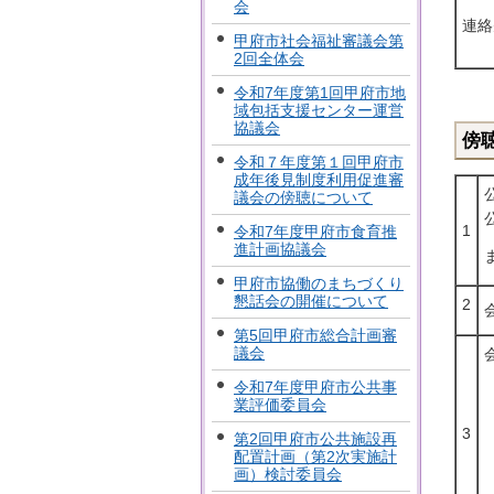
会
連絡
甲府市社会福祉審議会第
2回全体会
令和7年度第1回甲府市地
域包括支援センター運営
協議会
傍
令和７年度第１回甲府市
成年後見制度利用促進審
議会の傍聴について
1
令和7年度甲府市食育推
進計画協議会
甲府市協働のまちづくり
懇話会の開催について
2
第5回甲府市総合計画審
議会
令和7年度甲府市公共事
業評価委員会
3
第2回甲府市公共施設再
配置計画（第2次実施計
画）検討委員会