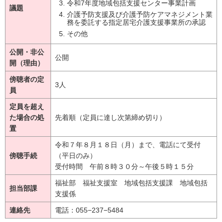
令和7年度地域包括支援センター事業計画
議題
介護予防支援及び介護予防ケアマネジメント業
務を委託する指定居宅介護支援事業所の承認
その他
公開・非公
公開
開（理由）
傍聴者の定
3人
員
定員を超え
た場合の処
先着順（定員に達し次第締め切り）
置
令和７年８月１８日（月）まで、電話にて受付
傍聴手続
（平日のみ）
受付時間 午前８時３０分～午後５時１５分
福祉部 福祉支援室 地域包括支援課 地域包括
担当部課
支援係
連絡先
電話：055−237−5484