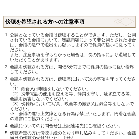
傍聴を希望される方への注意事項
公開となっている会議は傍聴することができます。ただし、公開
されている会議において、審議内容によって非公開とされた場合
は、会議の途中で退出をお願いしますので係員の指示に従ってく
ださい。
また、注意事項を守らなかった場合は、長の指示により退場して
いただくことがあります。
会議を傍聴される方は、開催5分前までに係員の指示に従い着席
してください。
会議を傍聴される方は、傍聴席において次の事項を守ってくださ
い。
（1）飲食又は喫煙をしないでください。
（2）携帯電話の使用を控える等、静粛を守り、騒ぎ立てる等、
会議を妨害しないでください。
（3）傍聴席において写真、映画等の撮影又は録音等をしないで
ください。
※ 会議の進行上支障となる行為は禁止いたします。円滑な会議
の運営にご協力ください。
会議についてのお問合せは上記連絡先にご確認ください。
傍聴希望の方は傍聴手続のとおり申し込みをしてください。会議
当日の傍聴の受付はいたしません。