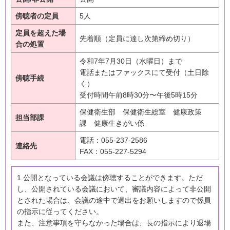
傍聴者の定員
5人
定員を超えた場
先着順（定員に達し次第締め切り）
合の処置
令和7年7月30日（水曜日）まで
電話またはファックスにて受付（土日除
傍聴手続
く）
受付時間午前8時30分〜午後5時15分
保健衛生部 保健衛生総室 健康政策
担当部課
課 健康生きがい係
電話：055-237-2586
連絡先
FAX：055-227-5294
1.公開となっている会議は傍聴することができます。ただ
し、公開されている会議において、審議内容によって非公開
とされた場合は、会議の途中で退出をお願いしますので係員
の指示に従ってください。
また、注意事項を守らなかった場合は、長の指示により退場