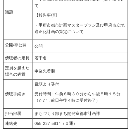
て
議題
【報告事項】
・甲府市都市計画マスタープラン及び甲府市立地
適正化計画の策定について
公開/非公開
公開
傍聴者の定員
若干名
定員を超えた
申込先着順
場合の処置
電話より受付
傍聴手続き
受付時間：午前８時３０分から午後５時１５分
（ただし前日午後４時に受付終了）
担当部署
まちづくり部まち開発室都市計画課
連絡先
055-237-5814（直通）