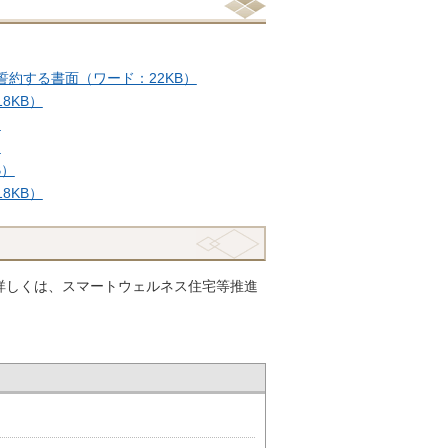
約する書面（ワード：22KB）
8KB）
）
）
B）
8KB）
詳しくは、スマートウェルネス住宅等推進