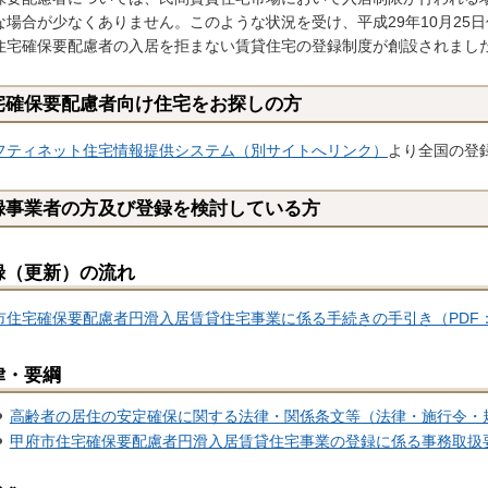
な場合が少なくありません。このような状況を受け、平成29年10月25
住宅確保要配慮者の入居を拒まない賃貸住宅の登録制度が創設されまし
宅確保要配慮者向け住宅をお探しの方
フティネット住宅情報提供システム（別サイトへリンク）
より全国の登
録事業者の方及び登録を検討している方
録（更新）の流れ
市住宅確保要配慮者円滑入居賃貸住宅事業に係る手続きの手引き（PDF：3
律・要綱
高齢者の居住の安定確保に関する法律・関係条文等（法律・施行令・
甲府市住宅確保要配慮者円滑入居賃貸住宅事業の登録に係る事務取扱要綱