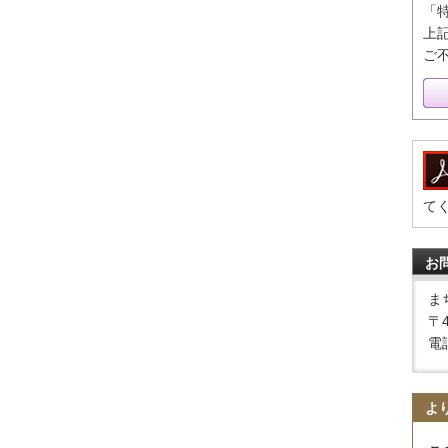
「
上
ご
て
お
ま
〒
電話
よ