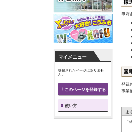
様
甲府
マイメニュー
登録されたページはありませ
国
ん。
登録
このページを登録する
事業
使い方
よ
「