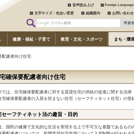
音声読み上げ
Foreign Language
文字サイズ・色合い変更
組織案内
お問い合わせ
し
健康・福祉・子育て
教育・文化・スポーツ
まち・環
要配慮者向け住宅
宅確保要配慮者向け住宅
市では、住宅確保要配慮者に対する賃貸住宅の供給の促進に関する法律
住宅確保要配慮者の入居を拒まない住宅（セーフティネット住宅）の登録
宅セーフティネット法の趣旨・目的
は、国民の健康で文化的な生活を実現する上で不可欠な基盤であるもの
保要配慮者については、民間賃貸住宅市場において入居制限が行われる