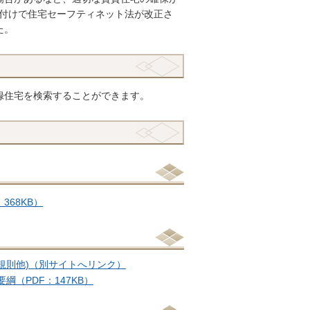
日付けで住宅セーフティネット法が改正さ
た。
録住宅を検索することができます。
68KB）
規則他)（別サイトへリンク）
（PDF：147KB）