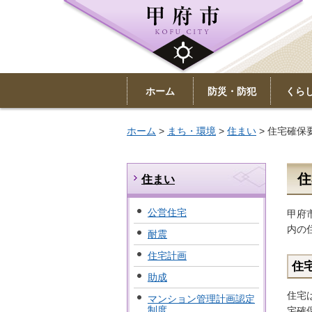
ホーム
防災・防犯
くら
ホーム
>
まち・環境
>
住まい
> 住宅確保
住
住まい
公営住宅
甲府
内の
耐震
住宅計画
住
助成
住宅
マンション管理計画認定
制度
宅確