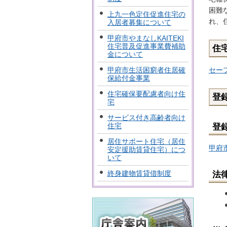
困難
上九一色定住促進住宅の
れ、
入居者募集について
甲府市やまなしKAITEKI
住宅普及促進事業費補助
住
金について
セー
甲府市生活困窮者住居確
保給付金事業
住宅確保要配慮者向け住
登
宅
サービス付き高齢者向け
住宅
登
居住サポート住宅（居住
甲府
安定援助賃貸住宅）につ
いて
終身建物賃貸借制度
法