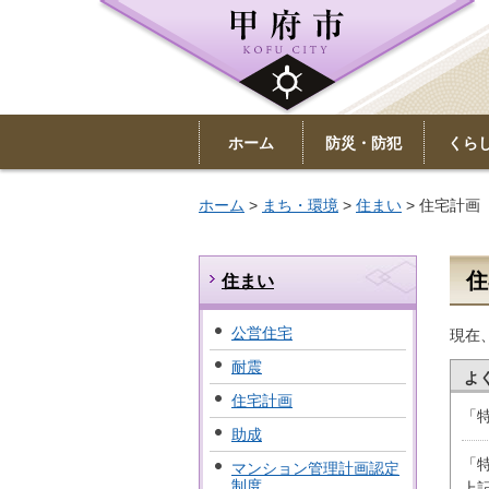
ホーム
防災・防犯
くら
ホーム
>
まち・環境
>
住まい
> 住宅計画
住
住まい
公営住宅
現在
耐震
よ
住宅計画
「
助成
「
マンション管理計画認定
制度
上