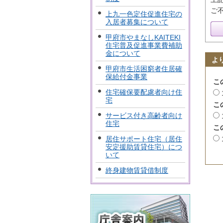
ご
上九一色定住促進住宅の
入居者募集について
甲府市やまなしKAITEKI
住宅普及促進事業費補助
金について
よ
甲府市生活困窮者住居確
保給付金事業
こ
住宅確保要配慮者向け住
宅
こ
サービス付き高齢者向け
住宅
こ
居住サポート住宅（居住
安定援助賃貸住宅）につ
いて
終身建物賃貸借制度