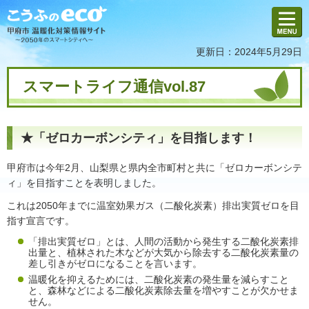
メニュ
ー
更新日：2024年5月29日
スマートライフ通信vol.87
★「ゼロカーボンシティ」を目指します！
甲府市は今年2月、山梨県と県内全市町村と共に「ゼロカーボンシテ
ィ」を目指すことを表明しました。
これは2050年までに温室効果ガス（二酸化炭素）排出実質ゼロを目
指す宣言です。
「排出実質ゼロ」とは、人間の活動から発生する二酸化炭素排
出量と、植林された木などが大気から除去する二酸化炭素量の
差し引きがゼロになることを言います。
温暖化を抑えるためには、二酸化炭素の発生量を減らすこと
と、森林などによる二酸化炭素除去量を増やすことが欠かせま
せん。