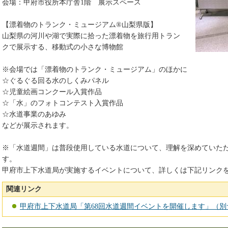
会場：甲府市役所本庁舎1階 展示スペース
【漂着物のトランク・ミュージアム®山梨県版】
山梨県の河川や湖で実際に拾った漂着物を旅行用トラン
クで展示する、移動式の小さな博物館
※会場では「漂着物のトランク・ミュージアム」のほかに
☆ぐるぐる回る水のしくみパネル
☆児童絵画コンクール入賞作品
☆「水」のフォトコンテスト入賞作品
☆水道事業のあゆみ
などが展示されます。
※「水道週間」は普段使用している水道について、理解を深めていた
す。
甲府市上下水道局が実施するイベントについて、詳しくは下記リンク
関連リンク
甲府市上下水道局「第68回水道週間イベントを開催します」（別