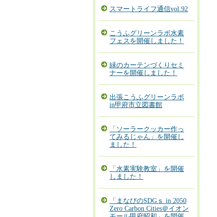
スマートライフ通信vol.92
こうふグリーンラボ水素
フェスを開催しました！
緑のカーテンづくりセミ
ナーを開催しました！
出張こうふグリーンラボ
in甲府市立図書館
「ソーラークッカー作っ
てみるじゃん」を開催し
ました！
「水素実験教室」を開催
しました！
「まなびのSDGｓ in 2050
Zero Carbon Cities＠イオン
モール甲府昭和」を開催