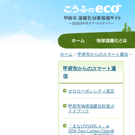
ホーム
地球温暖化とは
ホーム
>
甲府市からのスマート通信
>
甲府市からのスマート通
信
ゼロカーボンシティ宣言
甲府市地球温暖化対策ガ
イドブック
「まなびのSDGｓ」in
2050 Zero Carbon Cities＠