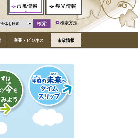
市民情報
観光情報
検索方法
境
産業・ビジネス
市政情報
甲府の未来へタイムス
府の今を見て
リップ