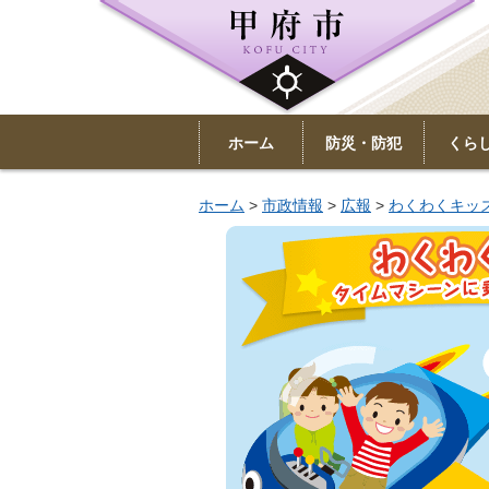
ホーム
防災・防犯
くら
ホーム
>
市政情報
>
広報
>
わくわくキッ
わくわくキッズ タイムマシーンに