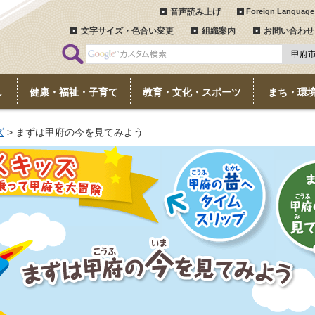
音声読み上げ
Foreign Language
文字サイズ・色合い変更
組織案内
お問い合わせ
し
健康・福祉・子育て
教育・文化・スポーツ
まち・環
ズ
> まずは甲府の今を見てみよう
乗って甲府を大冒険
甲府の昔へタイムスリッ
まずは甲
プ
みよう