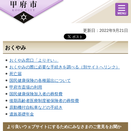
メニュ
ー
更新日：2022年9月21日
おくやみ
おくやみ窓口「よりそい」
おくやみの際に必要な手続きを調べる（別サイトへリンク）
死亡届
国民健康保険の各種届出について
甲府市斎場の利用
国民健康保険加入者の葬祭費
後期高齢者医療制度被保険者の葬祭費
原動機付自転車などの手続き
遺族基礎年金
より良いウェブサイトにするためにみなさまのご意見をお聞か