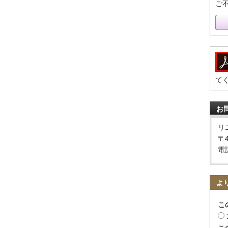
ご
て
お
リ
〒
電話
よ
こ