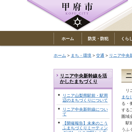
ホーム
防災・防犯
くら
ホーム
>
まち・環境
>
交通
>
リニア中央
二
リニア中央新幹線を活
かしたまちづくり
リニ
リニア山梨県駅前・駅周
まな
辺のまちづくりについて
る・
リニア中央新幹線につい
する
て
圏域
駅前
【開催報告】未来のこう
ふまちづくりミーティン
うふ