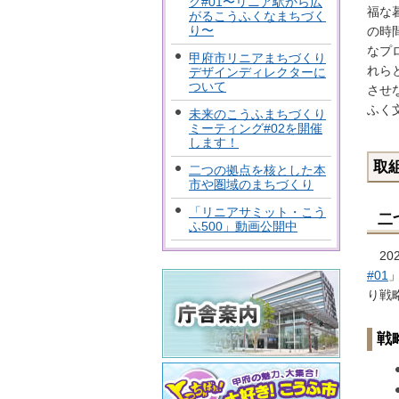
グ#01〜リニア駅から広
福な
がるこうふくなまちづく
り〜
の時
なプ
甲府市リニアまちづくり
れら
デザインディレクターに
ついて
させ
ふく
未来のこうふまちづくり
ミーティング#02を開催
します！
取
二つの拠点を核とした本
市や圏域のまちづくり
「リニアサミット・こう
二
ふ500」動画公開中
202
#01
り戦
戦