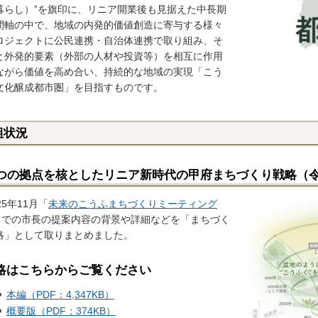
暮らし）”を旗印に、リニア開業後も見据えた中長期
間軸の中で、地域の内発的価値創造に寄与する様々
ロジェクトに公民連携・自治体連携で取り組み、そ
と外発的要素（外部の人材や投資等）を相互に作用
ながら価値を高め合い、持続的な地域の実現「こう
文化醸成都市圏」を目指すものです。
組状況
つの拠点を核としたリニア新時代の甲府まちづくり戦略（令
5年11月「
未来のこうふまちづくりミーティング
」での市長の提案内容の背景や詳細などを「まちづく
略」として取りまとめました。
略はこちらからご覧ください
本編（PDF：4,347KB）
概要版（PDF：374KB）