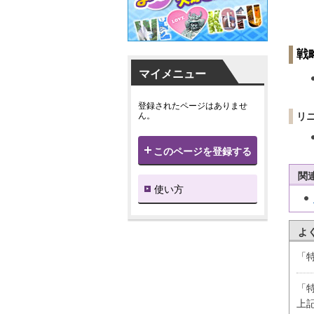
戦
マイメニュー
登録されたページはありませ
ん。
リ
このページを登録する
関
使い方
よ
「
「
上