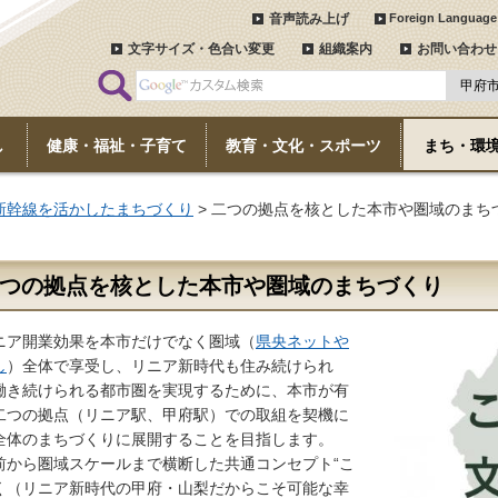
音声読み上げ
Foreign Language
文字サイズ・色合い変更
組織案内
お問い合わせ
し
健康・福祉・子育て
教育・文化・スポーツ
まち・環
新幹線を活かしたまちづくり
> 二つの拠点を核とした本市や圏域のまち
つの拠点を核とした本市や圏域のまちづくり
ア開業効果を本市だけでなく圏域（
県央ネットや
し
）全体で享受し、リニア新時代も住み続けられ
働き続けられる都市圏を実現するために、本市が有
二つの拠点（リニア駅、甲府駅）での取組を契機に
全体のまちづくりに展開することを目指します。
から圏域スケールまで横断した共通コンセプト“こ
く（リニア新時代の甲府・山梨だからこそ可能な幸