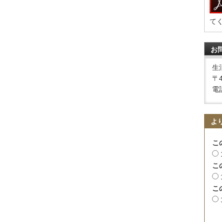
て
お
生
〒
電話
よ
こ
こ
こ