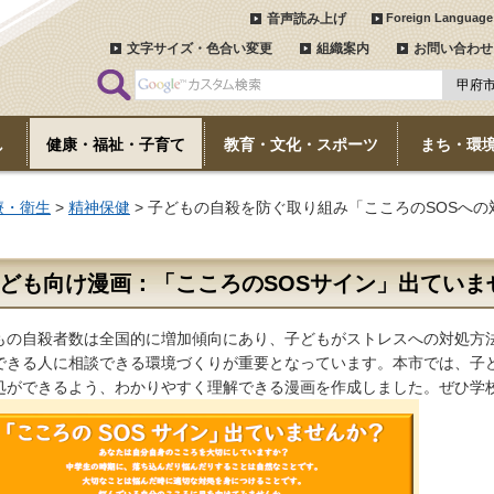
音声読み上げ
Foreign Language
文字サイズ・色合い変更
組織案内
お問い合わせ
し
健康・福祉・子育て
教育・文化・スポーツ
まち・環
療・衛生
>
精神保健
> 子どもの自殺を防ぐ取り組み「こころのSOSへ
ども向け漫画：「こころのSOSサイン」出ていま
もの自殺者数は全国的に増加傾向にあり、子どもがストレスへの対処方
できる人に相談できる環境づくりが重要となっています。本市では、子
処ができるよう、わかりやすく理解できる漫画を作成しました。ぜひ学