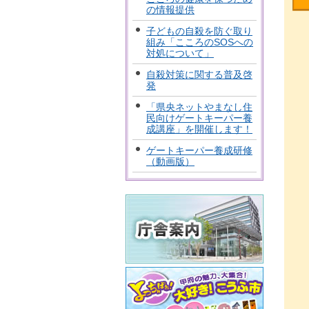
の情報提供
子どもの自殺を防ぐ取り
組み「こころのSOSへの
対処について」
自殺対策に関する普及啓
発
「県央ネットやまなし住
民向けゲートキーパー養
成講座」を開催します！
ゲートキーパー養成研修
（動画版）