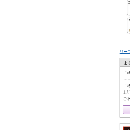
リー
よ
「
「
上
ご