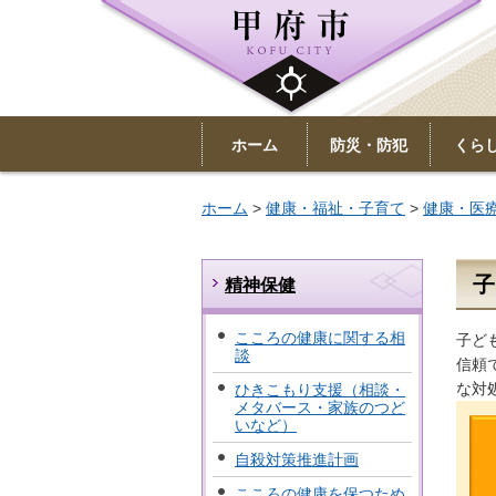
ホーム
防災・防犯
くら
ホーム
>
健康・福祉・子育て
>
健康・医
子
精神保健
こころの健康に関する相
子ど
談
信頼
な対
ひきこもり支援（相談・
メタバース・家族のつど
いなど）
自殺対策推進計画
こころの健康を保つため