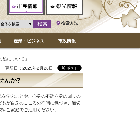
市民情報
観光情報
検索方法
境
産業・ビジネス
市政情報
の対処について」
更新日：2025年2月28日
せんか?
法を学ぶことや、心身の不調を身の回りの
どもが自身のこころの不調に気づき、適切
校やご家庭でご活用ください。