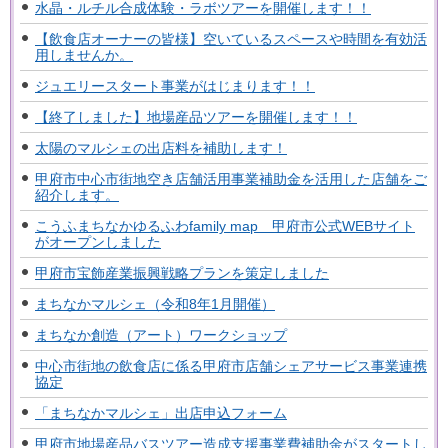
水晶・ルチル合成体験・ラボツアーを開催します！！
【飲食店オーナーの皆様】空いているスペースや時間を有効活
用しませんか。
ジュエリースタート事業がはじまります！！
【終了しました】地場産品ツアーを開催します！！
太陽のマルシェの出店料を補助します！
甲府市中心市街地空き店舗活用事業補助金を活用した店舗をご
紹介します。
こうふまちなかゆるふわfamily map 甲府市公式WEBサイト
がオープンしました
甲府市宝飾産業振興戦略プランを策定しました
まちなかマルシェ（令和8年1月開催）
まちなか創造（アート）ワークショップ
中心市街地の飲食店に係る甲府市店舗シェアサービス事業連携
協定
「まちなかマルシェ」出店申込フォーム
甲府市地場産品バスツアー造成支援事業費補助金がスタートし