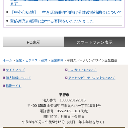
ます！
【中心市街地】 空き店舗兼住宅向け分離改修補助金について
宝飾産業の振興に対する寄附をいただきました
PC表示
スマートフォン表示
ホーム
>
産業・ビジネス
>
産業
>
産業振興
> 甲府スパークリングワイン誕生物語
サイトマップ
このサイトについて
個人情報について
アクセシビリティの方針について
携帯サイト
甲府市
法人番号：1000020192015
〒400-8585 山梨県甲府市丸の内一丁目18番1号
電話番号：055-237-1161(代表)
開庁時間：月曜日～金曜日
午前8時30分～午後5時15分（祝日・年末年始を除く）