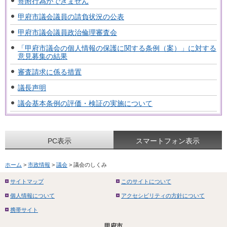
寄附行為ができません
甲府市議会議員の請負状況の公表
甲府市議会議員政治倫理審査会
「甲府市議会の個人情報の保護に関する条例（案）」に対する
意見募集の結果
審査請求に係る措置
議長声明
議会基本条例の評価・検証の実施について
PC表示
スマートフォン表示
ホーム
>
市政情報
>
議会
> 議会のしくみ
サイトマップ
このサイトについて
個人情報について
アクセシビリティの方針について
携帯サイト
甲府市