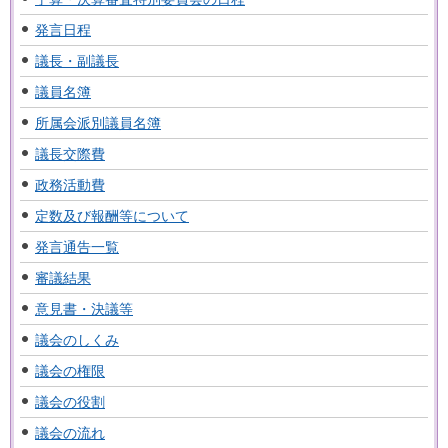
発言日程
議長・副議長
議員名簿
所属会派別議員名簿
議長交際費
政務活動費
定数及び報酬等について
発言通告一覧
審議結果
意見書・決議等
議会のしくみ
議会の権限
議会の役割
議会の流れ