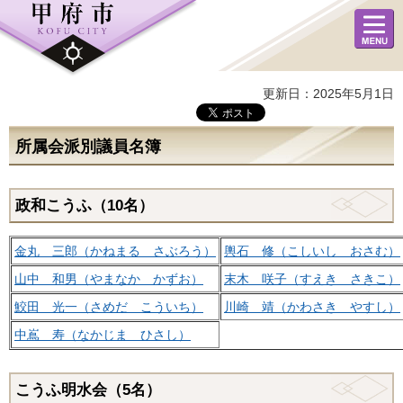
メニュ
ー
更新日：2025年5月1日
所属会派別議員名簿
政和こうふ（10名）
金丸 三郎（かねまる さぶろう）
輿石 修（こしいし おさむ）
山中 和男（やまなか かずお）
末木 咲子（すえき さきこ）
鮫田 光一（さめだ こういち）
川崎 靖（かわさき やすし）
中嶌 寿（なかじま ひさし）
こうふ明水会（5名）