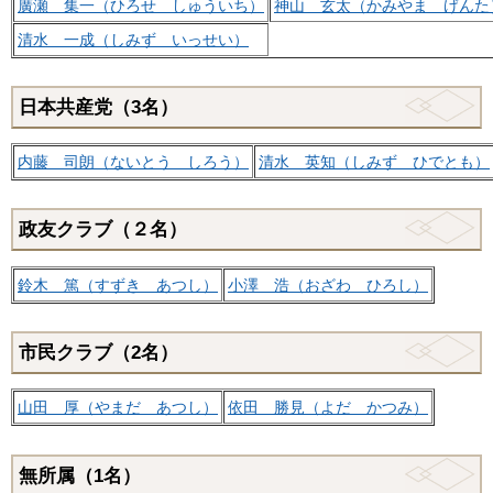
廣瀬 集一（ひろせ しゅういち）
神山 玄太（かみやま げんた
清水 一成（しみず いっせい）
日本共産党（3名）
内藤 司朗（ないとう しろう）
清水 英知（しみず ひでとも）
政友クラブ（２名）
鈴木 篤（すずき あつし）
小澤 浩（おざわ ひろし）
市民クラブ（2名）
山田 厚（やまだ あつし）
依田 勝見（よだ かつみ）
無所属（1名）