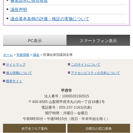
審査請求に係る措置
議長声明
議会基本条例の評価・検証の実施について
PC表示
スマートフォン表示
ホーム
>
市政情報
>
議会
> 所属会派別議員名簿
サイトマップ
このサイトについて
個人情報について
アクセシビリティの方針について
携帯サイト
甲府市
法人番号：1000020192015
〒400-8585 山梨県甲府市丸の内一丁目18番1号
電話番号：055-237-1161(代表)
開庁時間：月曜日～金曜日
午前8時30分～午後5時15分（祝日・年末年始を除く）
本庁舎フロア案内
日曜日の窓口業務