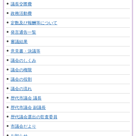
議長交際費
政務活動費
定数及び報酬等について
発言通告一覧
審議結果
意見書・決議等
議会のしくみ
議会の権限
議会の役割
議会の流れ
歴代市議会 議長
歴代市議会 副議長
歴代議会選出の監査委員
市議会だより
お知らせ