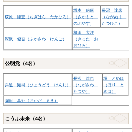
坂本 信康
長沼 達彦
荻原 隆宏（おぎはら たかひろ）
（さかもと
（ながぬま
のぶやす）
たつひこ）
橘田 大洋
深沢 健吾（ふかさわ けんご）
（きった お
おひろ）
公明党（4名）
長沢 達也
堀 とめほ
兵道 顕司（ひょうどう けんじ）
（ながさわ
（ほり と
たつや）
めほ）
岡田 真姫（おかだ まき）
こうふ未来（4名）