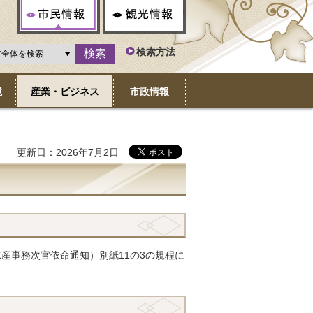
市民情報
観光情報
検索方法
境
産業・ビジネス
市政情報
更新日：2026年7月2日
水産事務次官依命通知）別紙11の3の規程に