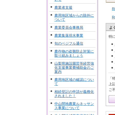
農業者支援
農用地区域からの除外に
ついて
よ
農業委員会事務局
農業集落排水事業
特
旬のベジフル通信
農作物の盗難防止対策に
取り組みましょう
山梨県施設園芸等経営強
化支援事業費補助金のご
案内
「
農用地区域の確認につい
て
上
ご
相続登記の申請が義務化
されました！
中山間地農業ルネッサン
ス事業について