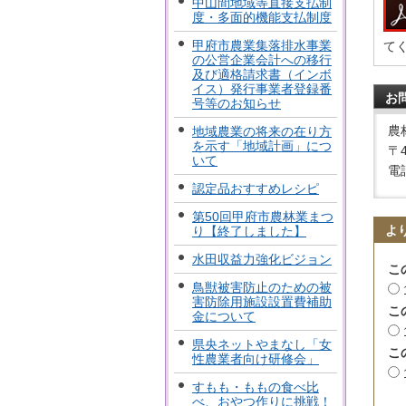
中山間地域等直接支払制
度・多面的機能支払制度
甲府市農業集落排水事業
て
の公営企業会計への移行
及び適格請求書（インボ
イス）発行事業者登録番
お
号等のお知らせ
農
地域農業の将来の在り方
を示す「地域計画」につ
〒
いて
電話
認定品おすすめレシピ
第50回甲府市農林業まつ
よ
り【終了しました】
水田収益力強化ビジョン
こ
鳥獣被害防止のための被
害防除用施設設置費補助
こ
金について
県央ネットやまなし「女
こ
性農業者向け研修会」
すもも・ももの食べ比
べ、おやつ作りに挑戦！