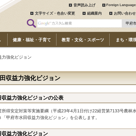
音声読み上げ
Foreign Language
文字サイズ・色合い変更
組織案内
お問い合わせ
し
健康・福祉・子育て
教育・文化・スポーツ
まち・環
益力強化ビジョン
田収益力強化ビジョン
田収益力強化ビジョンの公表
所得安定対策等実施要綱（平成23年4月1日付け22経営第7133号農林
き「甲府市水田収益力強化ビジョン」を公表します。
田収益力強化ビジョン