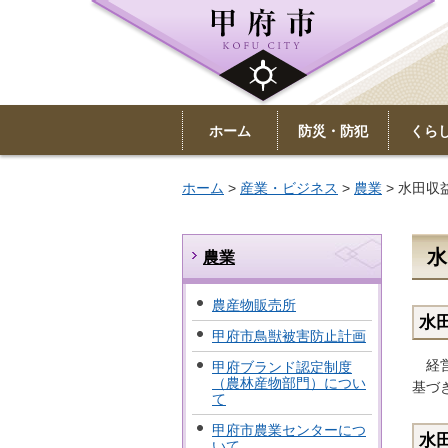
ホーム
防災・防犯
くら
ホーム
>
産業・ビジネス
>
農業
> 水田収
水
農業
農産物販売所
水
甲府市鳥獣被害防止計画
経営
甲府ブランド認定制度
（農林産物部門）につい
基づ
て
甲府市農業センターにつ
水
いて