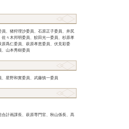
委員、猪狩理沙委員、石原正子委員、井尻
、佐々木邦明委員、鮫田光一委員、杉原孝
萩原爲仁委員、萩原孝恵委員、伏見彩委
員、山本秀樹委員
員、星野和實委員、武藤慎一委員
総合計画課長、萩原専門官、秋山係長、髙