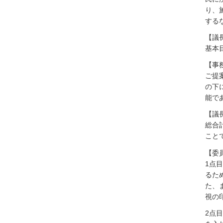
り、
する
【議
基本
【事
ご提
の下
能で
【議
総合
こと
【委
1点
るた
た、
視の
2点