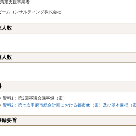
）策定支援事業者
ビームコンサルティング株式会社
聴人数
道人数
料
資料1：第2回審議会議事録（案）
資料2：第七次甲府市総合計画における都市像（案）及び基本目標（案）
事録要旨