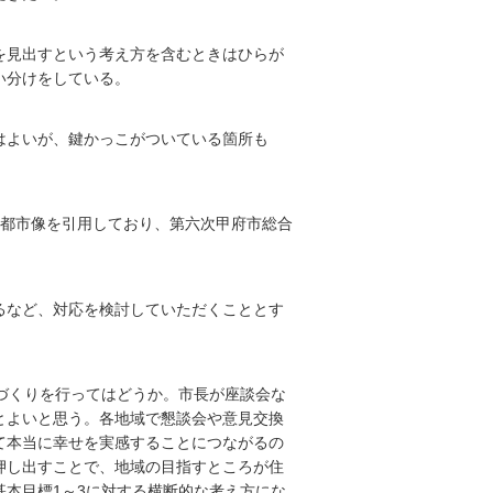
を見出すという考え方を含むときはひらが
い分けをしている。
はよいが、鍵かっこがついている箇所も
の都市像を引用しており、第六次甲府市総合
るなど、対応を検討していただくこととす
づくりを行ってはどうか。市長が座談会な
とよいと思う。各地域で懇談会や意見交換
て本当に幸せを実感することにつながるの
押し出すことで、地域の目指すところが住
本目標1～3に対する横断的な考え方にな