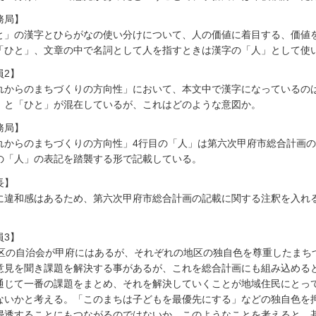
務局】
と」の漢字とひらがなの使い分けについて、人の価値に着目する、価値
「ひと」、文章の中で名詞として人を指すときは漢字の「人」として使
員2】
れからのまちづくりの方向性」において、本文中で漢字になっているの
」と「ひと」が混在しているが、これはどのような意図か。
務局】
れからのまちづくりの方向性」4行目の「人」は第六次甲府市総合計画
の「人」の表記を踏襲する形で記載している。
長】
に違和感はあるため、第六次甲府市総合計画の記載に関する注釈を入れ
員3】
地区の自治会が甲府にはあるが、それぞれの地区の独自色を尊重したまち
意見を聞き課題を解決する事があるが、これを総合計画にも組み込める
通じて一番の課題をまとめ、それを解決していくことが地域住民にとっ
ないかと考える。「このまちは子どもを最優先にする」などの独自色を
浸透することにもつながるのではないか。このようなことを考えると、基