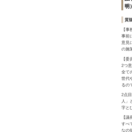
明
質
【事
事前
意見
の施
【委
2つ
全て
世代
るの
2点
人」
字と
【議
すべ
なの