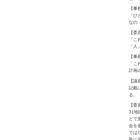
【事
「ひ
なの
【委
「こ
「人
【事
「こ
計画
【議
記載
る。
【委
31
どで
会を
では
民に