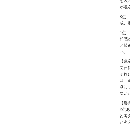
を入
が混
3点
成、
4点
和感
ど技
い。
【議
文言
それ
は、
点に
ない
【委
2点
と考
と考