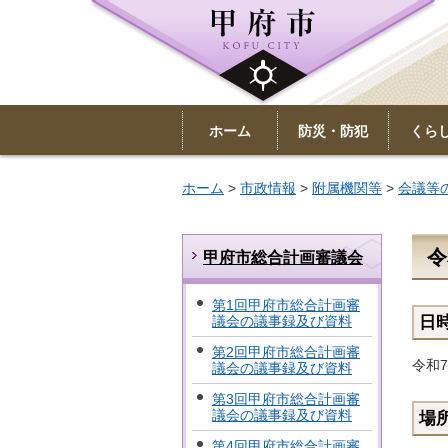
ホーム
防災・防犯
くら
ホーム
>
市政情報
>
附属機関等
>
会議等
令
甲府市総合計画審議会
第1回甲府市総合計画審
議会の議事録及び資料
日
第2回甲府市総合計画審
令和7
議会の議事録及び資料
第3回甲府市総合計画審
議会の議事録及び資料
場
第4回甲府市総合計画審