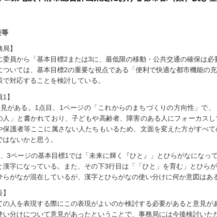
）
疑等
務局】
に委員から「基本目標2または3に、最低限の移動・公共交通の確保は必
については、基本目標2の重要な視点である「便利で快適な都市機能の
策で対応することを検討している。
員1】
意見がある。1点目、1ページの「これからのまちづくりの方向性」で
の人」と書かれており、子どもや高齢者、障害のある人にフォーカスし
や保護者等ここに属さない人たちもいるため、文面を変えた方がすべて
ではないかと思う。
目、3ページの基本目標1では「未来に輝く『ひと』」とひらがなになっ
と漢字になっている。また、その下3行目は「「ひと」を育む」とひらが
ひらがなが混在しているが、漢字とひらがなの使い分けに何か意図はあ
長】
ての人を表現する際にこの表現がよいのか検討する必要があると意見が
使い分けについて意見があったということで、事務局には今後検討いた