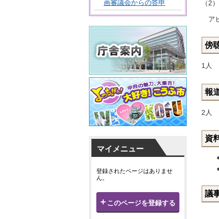
画審議会からの答申
（2
ア
傍
1人
報
2人
資
マイメニュー
登録されたページはありませ
ん。
議
このページを登録する