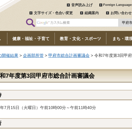
音声読み上げ
Foreign Language
文字サイズ・色合い変更
組織案内
お問い合わせ
し
健康・福祉・子育て
教育・文化・スポーツ
まち・環
の開催結果
>
企画部所管
>
甲府市総合計画審議会
> 令和7年度第3回甲
和7年度第3回甲府市総合計画審議会
時
年7月15日（火曜日）午前10時00分～午前11時40分
所