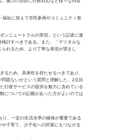
る。魅力の項目に行政対応など様々な内容
・福祉に加えて市民参画やコミュニティ形
ーボンニュートラルの実現」という記述に違
再検討すべきである。また、「デジタルな
じられるため、より丁寧な表現が望まし
すぎるため、具体性を持たせるべきであり、
が問題ないかという質問と理解した。2点目
また行政サービスの提供を魅力に含めている
活動についての記載があった方がよいのでは
あり、一定の生活水準の確保が重要である
少や子育て、少子化への対策にもつながる