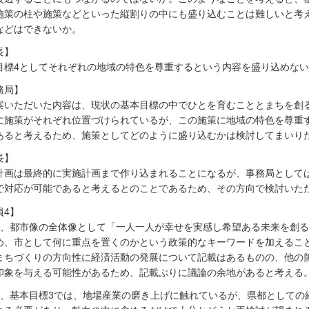
施策の柱や施策などといった縦割りの中にも盛り込むことは難しいと考
などはできないか。
長】
目標4としてそれぞれの地域の特色を尊重するという内容を盛り込めな
務局】
案いただいた内容は、現状の基本目標の中でひとを育むこととまちを創
に施策がそれぞれ位置づけられているが、この施策に地域の特色を尊重
あると考えるため、施策としてどのように盛り込むかは検討してまいり
長】
計画は最終的に実施計画まで作り込まれることになるが、事務局として
で対応が可能であると考えるとのことであるため、その方向で検討いた
員4】
目、都市像の全体像として「一人一人が幸せを実感し希望ある未来を創
め、市として何に重点を置くのかという政策的なキーワードを加えるこ
まちづくりの方向性に経済活動の発展について記載はあるものの、他の
印象を与える可能性があるため、記載ぶりに議論の余地があると考える
目、基本目標3では、地場産業の磨き上げに触れているが、県都としての