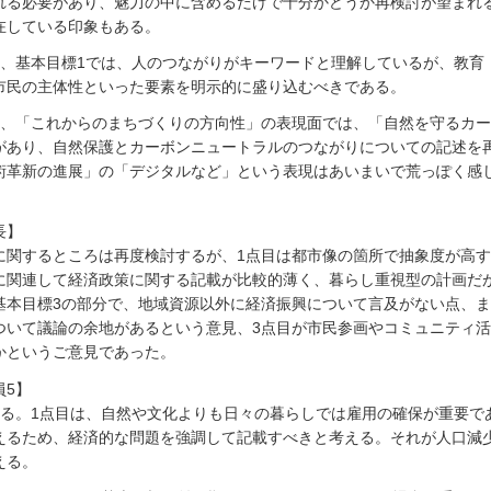
れる必要があり、魅力の中に含めるだけで十分かどうか再検討が望まれ
在している印象もある。
目、基本目標1では、人のつながりがキーワードと理解しているが、教育
市民の主体性といった要素を明示的に盛り込むべきである。
目、「これからのまちづくりの方向性」の表現面では、「自然を守るカ
があり、自然保護とカーボンニュートラルのつながりについての記述を
術革新の進展」の「デジタルなど」という表現はあいまいで荒っぽく感
長】
に関するところは再度検討するが、1点目は都市像の箇所で抽象度が高
に関連して経済政策に関する記載が比較的薄く、暮らし重視型の計画だ
基本目標3の部分で、地域資源以外に経済振興について言及がない点、
ついて議論の余地があるという意見、3点目が市民参画やコミュニティ
かというご意見であった。
員5】
ある。1点目は、自然や文化よりも日々の暮らしでは雇用の確保が重要で
えるため、経済的な問題を強調して記載すべきと考える。それが人口減
える。