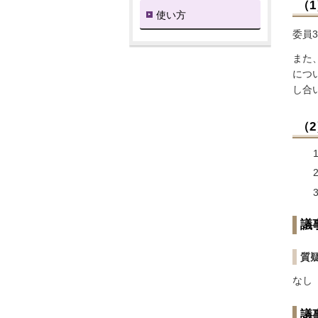
（
使い方
委員
また
につ
し合
（
議
質
なし
議