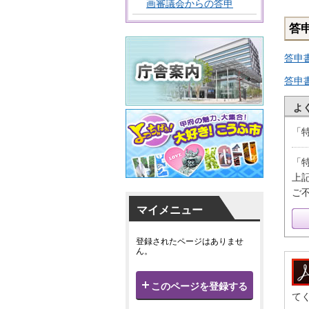
画審議会からの答申
答
答申書
答申
よ
「
「
上
ご
マイメニュー
登録されたページはありませ
ん。
このページを登録する
て