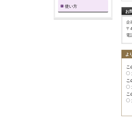
使い方
お
企
〒
電話
よ
こ
こ
こ