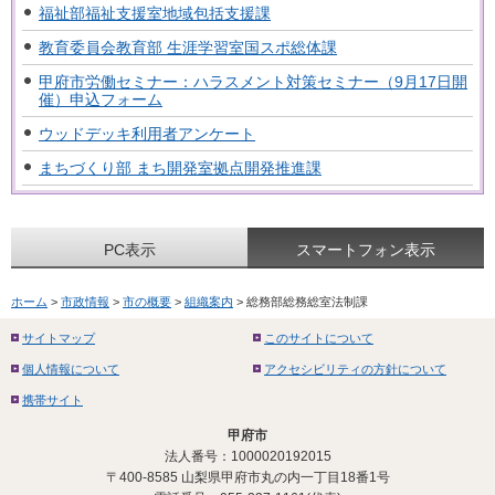
福祉部福祉支援室地域包括支援課
教育委員会教育部 生涯学習室国スポ総体課
甲府市労働セミナー：ハラスメント対策セミナー（9月17日開
催）申込フォーム
ウッドデッキ利用者アンケート
まちづくり部 まち開発室拠点開発推進課
PC表示
スマートフォン表示
ホーム
>
市政情報
>
市の概要
>
組織案内
> 総務部総務総室法制課
サイトマップ
このサイトについて
個人情報について
アクセシビリティの方針について
携帯サイト
甲府市
法人番号：1000020192015
〒400-8585 山梨県甲府市丸の内一丁目18番1号