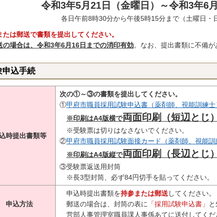
令和3年5月21日（金曜日）～令和3年6
各日午前8時30分から午後5時15分まで（土曜日
または郵送で書類を提出してください。
送の場合は、令和3年6
月16日までの消印有効
。なお、提出書類に不備が
験申込手続
次の①～③の書類を提出してください。
①
甲府市職員採用試験申込書（薬剤師、視能訓練士）（
両面印刷（短辺とじ
※印刷はA4版横で
※受験票は切りはなさないでください。
込時提出書類等
②
甲府市職員採用試験面接カード（薬剤師、視能訓練
両面印刷（長辺とじ
※印刷はA4版縦で
③受験票返送用封筒
※長3型封筒、必ず84円切手を貼ってください。
申込時提出書類を
持参または郵送
してください。
申込方法
郵送の場合は、封筒の表に
「採用試験申込書」
と
営部人事管理室職員課人事係あてに送付してくだ