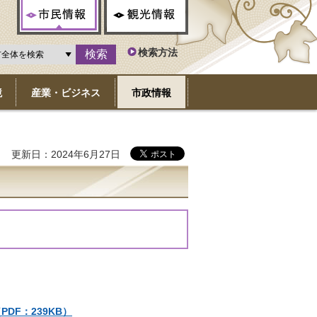
市民情報
観光情報
検索方法
境
産業・ビジネス
市政情報
更新日：2024年6月27日
。
。
F：239KB）