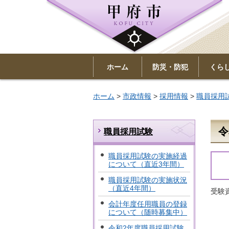
ホーム
防災・防犯
くら
ホーム
>
市政情報
>
採用情報
>
職員採用
令
職員採用試験
職員採用試験の実施経過
について（直近3年間）
職員採用試験の実施状況
（直近4年間）
受験
会計年度任用職員の登録
について（随時募集中）
令和2年度職員採用試験