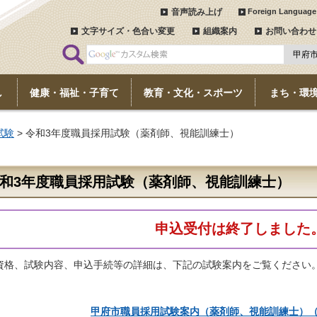
音声読み上げ
Foreign Language
文字サイズ・色合い変更
組織案内
お問い合わせ
し
健康・福祉・子育て
教育・文化・スポーツ
まち・環
試験
> 令和3年度職員採用試験（薬剤師、視能訓練士）
和3年度職員採用試験（薬剤師、視能訓練士）
申込受付は終了しました
資格、試験内容、申込手続等の詳細は、下記の試験案内をご覧ください
甲府市職員採用試験案内（薬剤師、視能訓練士）（PD