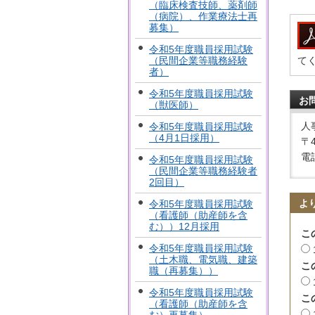
（臨床検査技師、薬剤師
（病院）、作業療法士再
募集）
令和5年度職員採用試験
（民間企業等職務経験
て
者）
令和5年度職員採用試験
お
（獣医師）
人
令和5年度職員採用試験
（4月1日採用）
〒
電話
令和5年度職員採用試験
（民間企業等職務経験者
2回目）
よ
令和5年度職員採用試験
（看護師（助産師を含
む））12月採用
こ
令和5年度職員採用試験
（土木職、電気職、建築
こ
職（再募集））
令和5年度職員採用試験
こ
（看護師（助産師を含