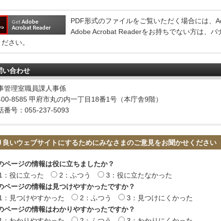
PDF形式のファイルをご覧いただく場合には、Adobe 
Adobe Acrobat Readerをお持ちでない
ください。
問い合わせ
事管理室職員課人事係
400-8585 甲府市丸の内一丁目18番1号（本庁舎9階）
番号：055-237-5093
り良いウェブサイトにするためにみなさまのご意見をお聞かせください
のページの情報は役に立ちましたか？
1：役に立った
2：ふつう
3：役に立たなかった
のページの情報は見つけやすかったですか？
1：見つけやすかった
2：ふつう
3：見つけにくかった
のページの情報はわかりやすかったですか？
1：わかりやすかった
2：ふつう
3：わかりにくかった