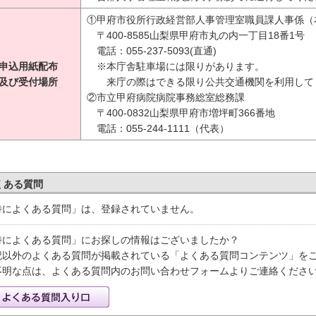
①甲府市役所行政経営部人事管理室職員課人事係（
〒400-8585山梨県甲府市丸の内一丁目18番1号
電話：055-237-5093(直通)
申込用紙配布
※本庁舎駐車場には限りがあります。
及び受付場所
来庁の際はできる限り公共交通機関を利用して
②市立甲府病院病院事務総室総務課
〒400-0832山梨県甲府市増坪町366番地
電話：055-244-1111（代表）
くある質問
特によくある質問」は、登録されていません。
特によくある質問」にお探しの情報はございましたか？
記以外のよくある質問が掲載されている「よくある質問コンテンツ」を
不明な点は、よくある質問内のお問い合わせフォームよりご連絡くださ