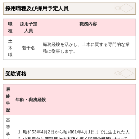
採用職種及び採用予定人員
職
採用予定
職務内容
種
人員
土
職務経験を活かし、土木に関する専門的な業
木
若干名
務に従事します。
職
受験資格
最
終
年齢・職務経験
学
歴
高
等
昭和53年4月2日から昭和61年4月1日までに生まれた人
学