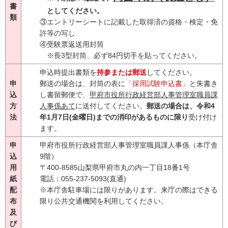
書
としてください。
類
③エントリーシートに記載した取得済の資格・検定・免
許等の写し
④受験票返送用封筒
※長3型封筒、必ず84円切手を貼ってください。
申込時提出書類を
持参または郵送
してください。
申
郵送の場合は、封筒の表に
「採用試験申込書」
と朱書き
込
し書留郵便で、
甲府市役所行政経営部人事管理室職員課
方
人事係あて
に送付してください。
郵送の場合は、令和4
法
年1月7日(金曜日)までの消印があるものに限り
受け付け
ます。
申
甲府市役所行政経営部人事管理室職員課人事係（本庁舎
込
9階）
用
〒400-8585山梨県甲府市丸の内一丁目18番1号
紙
電話：055-237-5093(直通)
配
※本庁舎駐車場には限りがあります。来庁の際はできる
布
限り公共交通機関を利用してください。
及
び