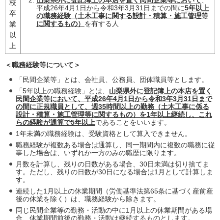
山梨県外に登記簿上の本店を置く民間企業等において
、
校
平成26年4月1日から令和3年3月31日までの間に
5年以上
卒
の職務経験（土木工事に関する設計・積算・施工管理等
に関するもの）
を有する人
業
以
上
＜職務経験等について＞
「民間企業等」とは、会社員、公務員、団体職員等とします。
「5年以上の職務経験」とは、
山梨県外に登記簿上の本店を置く
民間企業等において、平成26年4月1日から令和3年3月31日まで
の間に正規職員として、週35時間以上の勤務（土木工事に係る
設計・積算・施工管理等に関するもの）を1年以上継続し、これ
らの経験が通算で5年以上
であることをいいます。
1年未満の職務経験は、受験資格として算入できません。
職務経験が複数ある場合は通算し、同一期間内に複数の職務に従
事した場合は、いずれか一方のみの職歴に限ります。
月数を計算し、残りの日数がある場合、30日未満は切り捨てま
す。ただし、残りの日数が30日になる場合は1月として計算しま
す。
連続した1月以上の休業期間（労働基準法第65条に基づく産前産
後の休業を除く）は、職務経験から除きます。
同じ民間企業等の勤務・活動の中に1月以上の休業期間がある場
合、休業期間前後の勤務・活動は継続するものとします。