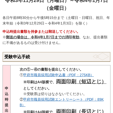
令和3年11月29日（月曜日）～令和4年1月7日
（金曜日）
各日午前8時30分から午後5時15分まで（土曜日・日曜日、祝日、年
末年始（令和3年12月29日～令和4年1月3日）を除く）
申込時提出書類を持参または郵送してください。
※
郵送の場合は、令和4年1月7日までの消印有効
。なお、提出書類
に不備があるものは受け付けません。
受験申込手続
次の①～④の書類を提出してください。
①
甲府市職員採用試験申込書（PDF：275KB）
両面印刷（短辺とじ）
※印刷はA4版横で、
申
としてください。
込
※受験票は切りはなさないでください。
時
②
甲府市職員採用試験エントリーシート（PDF：89K
提
B）
出
両面印刷（長辺とじ）
※印刷はA4版縦で、