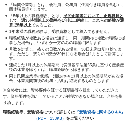
「民間企業等」とは、会社員、公務員（任期付き職員を含む）、
団体職員等とします。
「5年以上の職務経験」とは、
民間企業等において、正規職員と
して、週35時間以上の勤務を1年以上継続し、これらの経験が通
算で5年以上
であること。
1年未満の職務経験は、受験資格として算入できません。
職務経験が複数ある場合は通算し、同一期間内に複数の職務に従
事した場合は、いずれか一方のみの職歴に限ります。
月数を計算し、残りの日数がある場合、30日未満は切り捨てま
す。ただし、残りの日数が30日になる場合は1月として計算しま
す。
連続した1月以上の休業期間（労働基準法第65条に基づく産前産
後の休業を除く）は、職務経験から除きます。
同じ民間企業等の勤務・活動の中に1月以上の休業期間がある場
合、休業期間前後の勤務・活動は継続するものとします。
※合格者には、資格要件を証する証明書等を提出していただきま
す。資格要件を満たしていることが確認できない場合は、合格を取
り消します。
職務経験等、受験資格について詳しくは
『受験資格に関するQ＆A』
（PDF：133KB）
をご覧ください