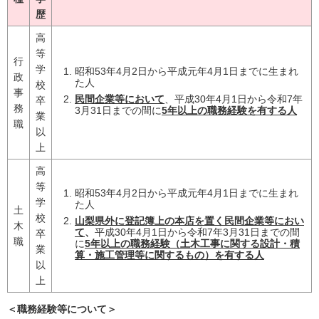
歴
高
等
行
学
昭和53年4月2日から平成元年4月1日までに生まれ
政
た人
校
事
民間企業等において
、平成30年4月1日から令和7年
卒
務
3月31日までの間に
5年以上の職務経験を有する人
業
職
以
上
高
等
昭和53年4月2日から平成元年4月1日までに生まれ
学
た人
土
校
山梨県外に登記簿上の本店を置く民間企業等におい
木
て
、
平成30年4月1日から令和7年3月31日までの間
卒
職
に
5年以上の職務経験（土木工事に関する設計・積
業
算・施工管理等に関するもの）を有する人
以
上
＜職務経験等について＞