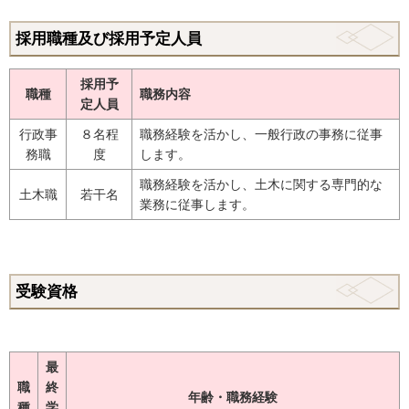
採用職種及び採用予定人員
採用予
職種
職務内容
定人員
行政事
８名程
職務経験を活かし、一般行政の事務に従事
務職
度
します。
職務経験を活かし、土木に関する専門的な
土木職
若干名
業務に従事します。
受験資格
最
職
終
年齢・職務経験
種
学