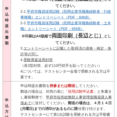
てください。
申
2-1.
甲府市職員採用試験（民間企業等職務経験者・行政
込
事務職）エントリーシート（PDF：84KB）
時
2-2.
甲府市職員採用試験（民間企業等職務経験者・土木
提
職）エントリーシート（PDF：95KB）
出
両面印刷（長辺とじ）
※印刷はA4版縦で
とし
書
てください。
類
3.
エントリーシートに記載した取得済の資格・検定・免
許等の写し
4.
受験票返送用封筒
（長3型封筒、必ず110円切手を貼ってください）
4については、テストセンター会場で受験される方は不
要です。
申込時提出書類を
持参または郵送
してください。
郵送の場合は、封筒の表に
「採用試験申込書」
と朱書き
し書留郵便で、
甲府市役所総務部人事管理室職員課人事
申
係あて
に送付してください。
郵送の場合は、４月１４日
込
(月曜日)までの消印があるものに限り
受け付けます。
方
テストセンターにて第1次試験を受験される方は手順書