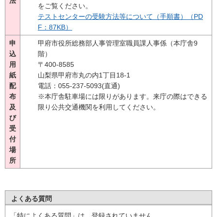
法
をご覧ください。
テストセンターの受験方法等について（手順書）（PD
F：87KB）
申
甲府市役所総務部人事管理室職員課人事係（本庁舎9
込
階）
用
〒400-8585
紙
山梨県甲府市丸の内1丁目18-1
配
電話：055-237-5093(直通)
布
※本庁舎駐車場には限りがあります。来庁の際はできる
及
限り公共交通機関を利用してください。
び
受
付
場
所
よくある質問
「特によくある質問」は、登録されていません。