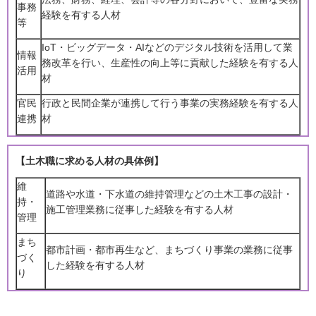
事務
経験を有する人材
等
IoT・ビッグデータ・AIなどのデジタル技術を活用して業
情報
務改革を行い、生産性の向上等に貢献した経験を有する人
活用
材
官民
行政と民間企業が連携して行う事業の実務経験を有する人
連携
材
【土木職に求める人材の具体例】
維
道路や水道・下水道の維持管理などの土木工事の設計・
持・
施工管理業務に従事した経験を有する人材
管理
まち
都市計画・都市再生など、まちづくり事業の業務に従事
づく
した経験を有する人材
り