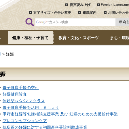
音声読み上げ
Foreign Language
文字サイズ・色合い変更
組織案内
お問い合わせ
し
健康・福祉・子育て
教育・文化・スポーツ
まち・環
産
> 妊娠
娠
母子健康手帳の交付
妊婦健康診査
体験型♪パパママクラス
母子健康手帳を活用しましょう
甲府市妊婦等包括相談支援事業 及び 妊婦のための支援給付事業
プレコンセプションケア
低所得の妊婦に対する初回産科受診料助成事業