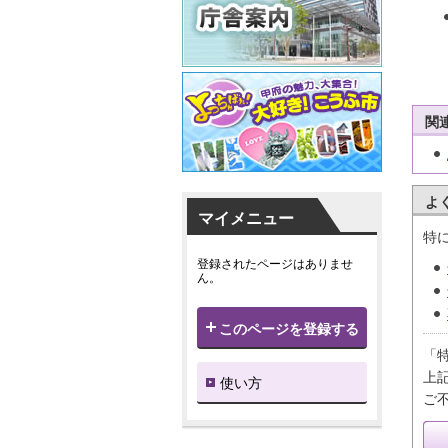
関
よ
マイメニュー
特
登録されたページはありませ
ん。
このページを登録する
「
上
使い方
ご