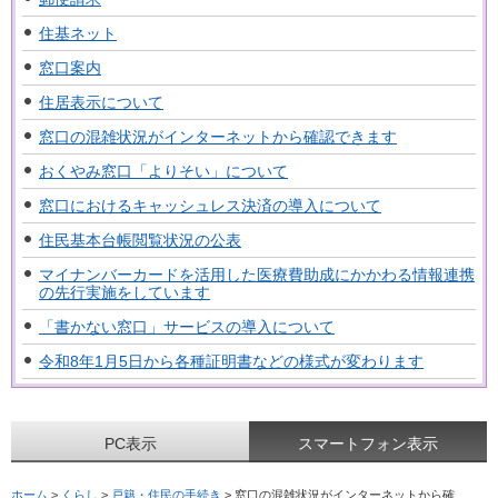
住基ネット
窓口案内
住居表示について
窓口の混雑状況がインターネットから確認できます
おくやみ窓口「よりそい」について
窓口におけるキャッシュレス決済の導入について
住民基本台帳閲覧状況の公表
マイナンバーカードを活用した医療費助成にかかわる情報連携
の先行実施をしています
「書かない窓口」サービスの導入について
令和8年1月5日から各種証明書などの様式が変わります
PC表示
スマートフォン表示
ホーム
>
くらし
>
戸籍・住民の手続き
> 窓口の混雑状況がインターネットから確