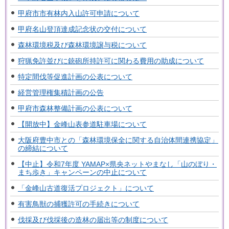
甲府市市有林内入山許可申請について
甲府名山登頂達成記念状の交付について
森林環境税及び森林環境譲与税について
狩猟免許並びに銃砲所持許可に関わる費用の助成について
特定間伐等促進計画の公表について
経営管理権集積計画の公告
甲府市森林整備計画の公表について
【開放中】金峰山表参道駐車場について
大阪府豊中市との「森林環境保全に関する自治体間連携協定」
の締結について
【中止】令和7年度 YAMAP×県央ネットやまなし「山のぼり・
まち歩き」キャンペーンの中止について
「金峰山古道復活プロジェクト」について
有害鳥獣の捕獲許可の手続きについて
伐採及び伐採後の造林の届出等の制度について