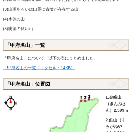
(3)山頂あるいは山麓に古墳が存在する山
(4)水源の山
(5)眺望の良い山
「甲府名山」一覧
「甲府名山」について、以下の表にまとめました。
・甲府名山の一覧（エクセル：14KB）
「甲府名山」位置図
1.金峰山
（きんぷさ
ん）2,599m
2.鉄山（く
ろがねや