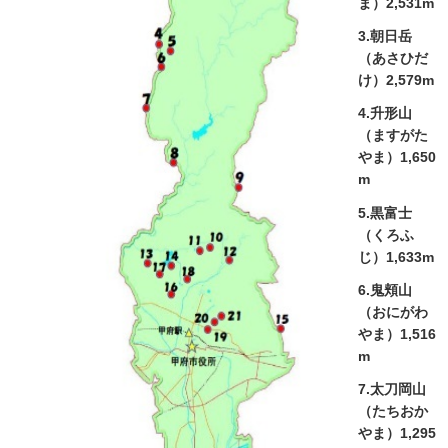
ま）2,531m
3.朝日岳
（あさひだ
け）2,579m
4.升形山
（ますがた
やま）1,650
m
5.黒富士
（くろふ
じ）1,633m
6.鬼頬山
（おにがわ
やま）1,516
m
7.太刀岡山
（たちおか
やま）1,295