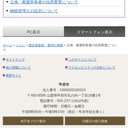
土地・家屋所有者の住所変更について
納税管理人の設定について
PC表示
スマートフォン表示
ホーム
>
くらし
>
固定資産税・都市計画税
> 土地・家屋所有者の住所変更につい
て
サイトマップ
このサイトについて
個人情報について
アクセシビリティの方針について
携帯サイト
甲府市
法人番号：1000020192015
〒400-8585 山梨県甲府市丸の内一丁目18番1号
電話番号：055-237-1161(代表)
開庁時間：月曜日～金曜日
午前8時30分～午後5時15分（祝日・年末年始を除く）
本庁舎フロア案内
日曜日の窓口業務