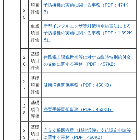
項目
予防接種の実施に関する事務（PDF：474K
2
評価
B）
5
重点
新型インフルエンザ等対策特別措置法による
項目
予防接種の実施に関する事務（PDF：1,392K
評価
B）
基礎
2
住民税非課税世帯等に対する臨時特別給付金
項目
6
の支給に関する事務（PDF：457KB）
評価
基礎
2
項目
健康増進関係事務（PDF：450KB）
7
評価
基礎
2
項目
療育手帳関係事務（PDF：453KB）
8
評価
基礎
2
自立支援医療費（精神通院）支給認定申請等
項目
9
に関する事務（PDF：460KB）