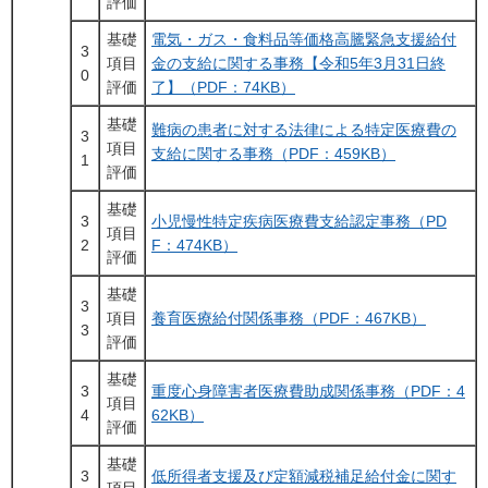
評価
基礎
電気・ガス・食料品等価格高騰緊急支援給付
3
項目
金の支給に関する事務【令和5年3月31日終
0
評価
了】（PDF：74KB）
基礎
難病の患者に対する法律による特定医療費の
3
項目
支給に関する事務（PDF：459KB）
1
評価
基礎
3
小児慢性特定疾病医療費支給認定事務（PD
項目
2
F：474KB）
評価
基礎
3
項目
養育医療給付関係事務（PDF：467KB）
3
評価
基礎
3
重度心身障害者医療費助成関係事務（PDF：4
項目
4
62KB）
評価
基礎
3
低所得者支援及び定額減税補足給付金に関す
項目