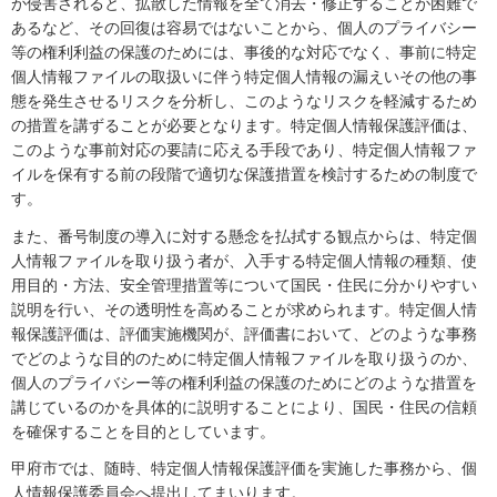
が侵害されると、拡散した情報を全て消去・修正することが困難で
あるなど、その回復は容易ではないことから、個人のプライバシー
等の権利利益の保護のためには、事後的な対応でなく、事前に特定
個人情報ファイルの取扱いに伴う特定個人情報の漏えいその他の事
態を発生させるリスクを分析し、このようなリスクを軽減するため
の措置を講ずることが必要となります。特定個人情報保護評価は、
このような事前対応の要請に応える手段であり、特定個人情報ファ
イルを保有する前の段階で適切な保護措置を検討するための制度で
す。
また、番号制度の導入に対する懸念を払拭する観点からは、特定個
人情報ファイルを取り扱う者が、入手する特定個人情報の種類、使
用目的・方法、安全管理措置等について国民・住民に分かりやすい
説明を行い、その透明性を高めることが求められます。特定個人情
報保護評価は、評価実施機関が、評価書において、どのような事務
でどのような目的のために特定個人情報ファイルを取り扱うのか、
個人のプライバシー等の権利利益の保護のためにどのような措置を
講じているのかを具体的に説明することにより、国民・住民の信頼
を確保することを目的としています。
甲府市では、随時、特定個人情報保護評価を実施した事務から、個
人情報保護委員会へ提出してまいります。