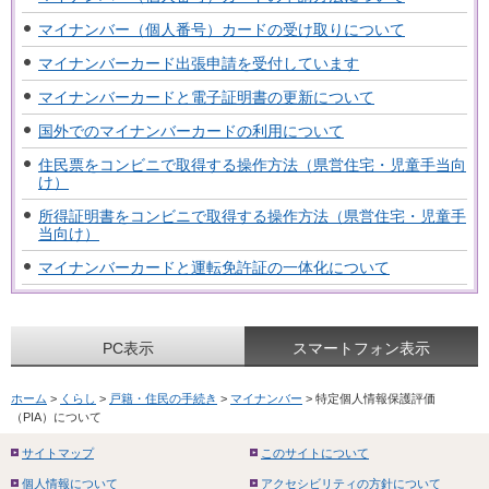
マイナンバー（個人番号）カードの受け取りについて
マイナンバーカード出張申請を受付しています
マイナンバーカードと電子証明書の更新について
国外でのマイナンバーカードの利用について
住民票をコンビニで取得する操作方法（県営住宅・児童手当向
け）
所得証明書をコンビニで取得する操作方法（県営住宅・児童手
当向け）
マイナンバーカードと運転免許証の一体化について
PC表示
スマートフォン表示
ホーム
>
くらし
>
戸籍・住民の手続き
>
マイナンバー
> 特定個人情報保護評価
（PIA）について
サイトマップ
このサイトについて
個人情報について
アクセシビリティの方針について