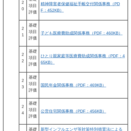
2
精神障害者保健福祉手帳交付関係事務（PD
項目
0
F：452KB）
評価
基礎
2
項目
子ども医療費助成関係事務（PDF：460KB）
1
評価
基礎
2
ひとり親家庭等医療費助成関係事務（PDF：4
項目
2
65KB）
評価
基礎
2
項目
国民年金関係事務（PDF：469KB）
3
評価
基礎
2
項目
公営住宅関係事務（PDF：456KB）
4
評価
基礎
新型インフルエンザ等対策特別措置法による