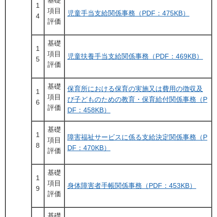
1
項目
児童手当支給関係事務（PDF：475KB）
4
評価
基礎
1
項目
児童扶養手当支給関係事務（PDF：469KB）
5
評価
基礎
保育所における保育の実施又は費用の徴収及
1
項目
び子どものための教育・保育給付関係事務（P
6
評価
DF：458KB）
基礎
1
障害福祉サービスに係る支給決定関係事務（P
項目
8
DF：470KB）
評価
基礎
1
項目
身体障害者手帳関係事務（PDF：453KB）
9
評価
基礎