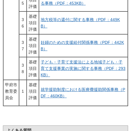
5
る事務（PDF：453KB）
評価
基礎
3
地方税等の還付に関する事務（PDF：449K
項目
6
B）
評価
基礎
3
妊婦のための支援給付関係事務（PDF：442K
項目
7
B）
評価
基礎
子ども・子育て支援法による地域子ども・子
3
項目
育て支援事業の実施に関する事務（PDF：293
8
評価
KB）
甲府市
基礎
就学援助制度における医療費援助関係事務（P
教育委
1
項目
DF：460KB）
員会
評価
よくある質問