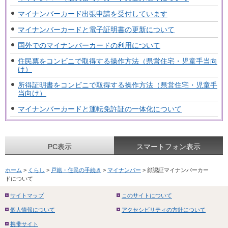
マイナンバーカード出張申請を受付しています
マイナンバーカードと電子証明書の更新について
国外でのマイナンバーカードの利用について
住民票をコンビニで取得する操作方法（県営住宅・児童手当向
け）
所得証明書をコンビニで取得する操作方法（県営住宅・児童手
当向け）
マイナンバーカードと運転免許証の一体化について
PC表示
スマートフォン表示
ホーム
>
くらし
>
戸籍・住民の手続き
>
マイナンバー
> 顔認証マイナンバーカー
ドについて
サイトマップ
このサイトについて
個人情報について
アクセシビリティの方針について
携帯サイト