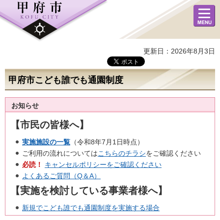
メニュ
ー
更新日：2026年8月3日
甲府市こども誰でも通園制度
お知らせ
【市民の皆様へ】
実施施設の一覧
（令和8年7月1日時点）
ご利用の流れについては
こちらのチラシ
をご確認ください
必読！
キャンセルポリシーをご確認ください
よくあるご質問（Q＆A）
【実施を検討している事業者様へ】
新規でこども誰でも通園制度を実施する場合