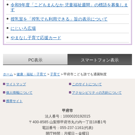
令和9年度「こどもまんなか 児童福祉週間」の標語を募集しま
す
授乳室を「搾乳でも利用できる」旨の表示について
にじいろ広場
やまなし子育て応援カード
PC表示
スマートフォン表示
ホーム
>
健康・福祉・子育て
>
子育て
> 甲府市こども誰でも通園制度
サイトマップ
このサイトについて
個人情報について
アクセシビリティの方針について
携帯サイト
甲府市
法人番号：1000020192015
〒400-8585 山梨県甲府市丸の内一丁目18番1号
電話番号：055-237-1161(代表)
開庁時間：月曜日～金曜日