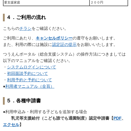
要支援家庭
２００円
４．ご利用の流れ
こちらの
チラシ
をご確認ください。
ご利用にあたり、
キャンセルポリシー
の遵守をお願いします。
また、利用の際には施設に
認定証の提示
をお願いいたします。
つうえんポータル（総合支援システム）の操作方法につきましては
以下のマニュアルをご確認ください。
・
システムログインについて
・
初回面談予約について
・
利用予約と予約について
●
利用者マニュアル（全頁）
５．各種申請書
●利用申込み・利用する子どもを追加する場合
乳児等支援給付（こども誰でも通園制度）認定申請書【
PDF
、
エクセル
】