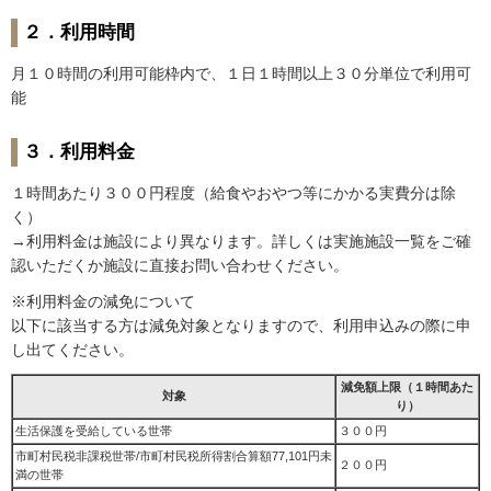
２．利用時間
月１０時間の利用可能枠内で、１日１時間以上３０分単位で利用可
能
３．利用料金
１時間あたり３００円程度（給食やおやつ等にかかる実費分は除
く）
→利用料金は施設により異なります。詳しくは実施施設一覧をご確
認いただくか施設に直接お問い合わせください。
※利用料金の減免について
以下に該当する方は減免対象となりますので、利用申込みの際に申
し出てください。
減免額上限（１時間あた
対象
り）
生活保護を受給している世帯
３００円
市町村民税非課税世帯/市町村民税所得割合算額77,101円未
２００円
満の世帯