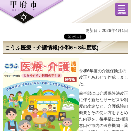
メニュ
ー
更新日：2026年4月1日
こうふ医療・介護情報(令和6～8年度版)
令和6年度の介護保険法の
改正とあわせて作成しまし
た。
前半部には介護保険法改正
に伴う新たなサービスや制
度の改定など、介護保険の
概要とその使い方をまとめ
た内容を、後半部には相談
窓口や市内の医療機関・薬