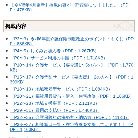
【令和8年4月更新】掲載内容が一部変更になりました。（PD
F：478KB）
掲載内容
（P2〜3）令和6年度介護保険制度改正のポイント・もくじ（PD
F：886KB）
（P4〜5）しくみと加入者（PDF：1,267KB）
（P6〜9）サービス利用の手順（PDF：1,718KB）
（P10〜14）介護サービス【要介護1〜5の方へ】（PDF：1,770
KB）
（P15〜17）介護予防サービス【要支援1・2の方へ】（PDF：1,
399KB）
（P18〜19）地域密着型サービス（PDF：1,084KB）
（P20〜21）福祉用具貸与・購入、住宅改修（PDF：1,186KB）
（P22〜28）地域支援事業（PDF：2,121KB）
（P29〜31）費用の支払い（PDF：1,440KB）
（P32〜35）介護保険料の決め方・納め方（PDF：1,411KB）
（P36〜37）相談窓口一覧・在宅療養を支援しています！！（P
DF：1,160KB）