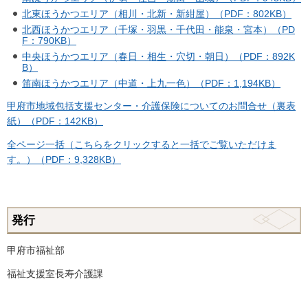
北東ほうかつエリア（相川・北新・新紺屋）（PDF：802KB）
北西ほうかつエリア（千塚・羽黒・千代田・能泉・宮本）（PD
F：790KB）
中央ほうかつエリア（春日・相生・穴切・朝日）（PDF：892K
B）
笛南ほうかつエリア（中道・上九一色）（PDF：1,194KB）
甲府市地域包括支援センター・介護保険についてのお問合せ（裏表
紙）（PDF：142KB）
全ページ一括（こちらをクリックすると一括でご覧いただけま
す。）（PDF：9,328KB）
発行
甲府市福祉部
福祉支援室長寿介護課