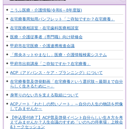
こうふ医療・介護情報(令和6～8年度版)
在宅療養周知用パンフレット「ご存知ですか？在宅療養」
在宅医療相談室・在宅歯科医療相談室
医療・介護従事者（専門職）向け研修会
甲府市在宅医療・介護連携推進会議
「県央ネットやまなし」医療・介護情報検索システム
甲府市出前講座「ご存知ですか？在宅療養」
ACP（アドバンス・ケア・プランニング）について
在宅療養普及啓発動画「在宅療養という選択肢～最期まで自分
らしく生きるために～」
身寄りのない方を支える取組について
ACPノート「わたしの想いノート」～自分の人生の物語を想像
してみませんか～
【申込受付終了】ACP普及啓発イベント自分らしい生き方を考
えてみませんか？人生会議のすすめ「いのちの停車場」上映会
&トークセッション