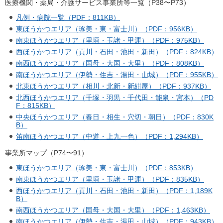
医療機関・薬局・介護サービス事業所等一覧（P38〜P73）
凡例・病院一覧（PDF：811KB）
東ほうかつエリア（琢美・東・富士川）（PDF：956KB）
南東ほうかつエリア（里垣・玉諸・甲運）（PDF：975KB）
西ほうかつエリア（貢川・石田・池田・新田）（PDF：824KB）
南西ほうかつエリア（国母・大国・大里）（PDF：808KB）
南ほうかつエリア（伊勢・住吉・湯田・山城）（PDF：955KB）
北東ほうかつエリア（相川・北新・新紺屋）（PDF：937KB）
北西ほうかつエリア（千塚・羽黒・千代田・能泉・宮本）（PD
F：815KB）
中央ほうかつエリア（春日・相生・穴切・朝日）（PDF：830K
B）
笛南ほうかつエリア（中道・上九一色）（PDF：1,294KB）
事業所マップ（P74〜91）
東ほうかつエリア（琢美・東・富士川）（PDF：853KB）
南東ほうかつエリア（里垣・玉諸・甲運）（PDF：835KB）
西ほうかつエリア（貢川・石田・池田・新田）（PDF：1,189K
B）
南西ほうかつエリア（国母・大国・大里）（PDF：1,463KB）
南ほうかつエリア（伊勢・住吉・湯田・山城）（PDF：943KB）