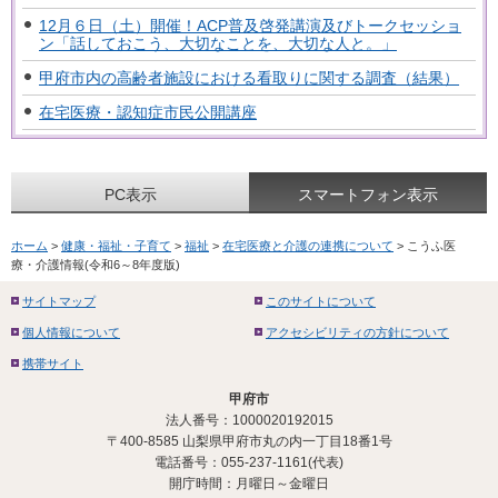
12月６日（土）開催！ACP普及啓発講演及びトークセッショ
ン「話しておこう、大切なことを、大切な人と。」
甲府市内の高齢者施設における看取りに関する調査（結果）
在宅医療・認知症市民公開講座
PC表示
スマートフォン表示
ホーム
>
健康・福祉・子育て
>
福祉
>
在宅医療と介護の連携について
> こうふ医
療・介護情報(令和6～8年度版)
サイトマップ
このサイトについて
個人情報について
アクセシビリティの方針について
携帯サイト
甲府市
法人番号：1000020192015
〒400-8585 山梨県甲府市丸の内一丁目18番1号
電話番号：055-237-1161(代表)
開庁時間：月曜日～金曜日