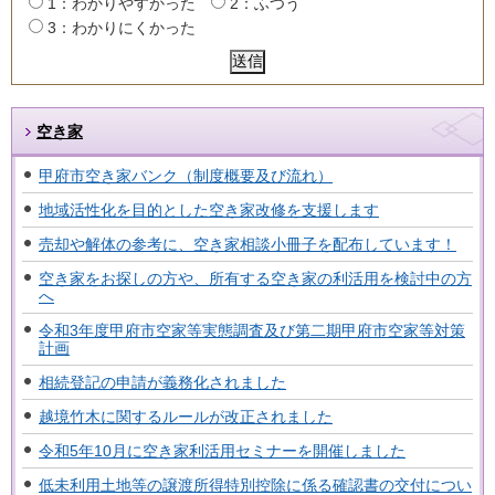
1：わかりやすかった
2：ふつう
3：わかりにくかった
空き家
甲府市空き家バンク（制度概要及び流れ）
地域活性化を目的とした空き家改修を支援します
売却や解体の参考に、空き家相談小冊子を配布しています！
空き家をお探しの方や、所有する空き家の利活用を検討中の方
へ
令和3年度甲府市空家等実態調査及び第二期甲府市空家等対策
計画
相続登記の申請が義務化されました
越境竹木に関するルールが改正されました
令和5年10月に空き家利活用セミナーを開催しました
低未利用土地等の譲渡所得特別控除に係る確認書の交付につい