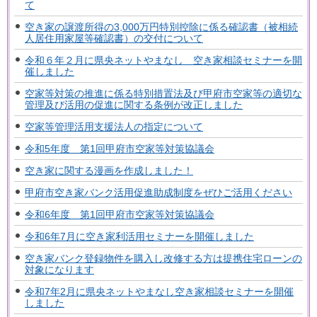
て
空き家の譲渡所得の3,000万円特別控除に係る確認書（被相続
人居住用家屋等確認書）の交付について
令和６年２月に県央ネットやまなし 空き家相談セミナーを開
催しました
空家等対策の推進に係る特別措置法及び甲府市空家等の適切な
管理及び活用の促進に関する条例が改正しました
空家等管理活用支援法人の指定について
令和5年度 第1回甲府市空家等対策協議会
空き家に関する漫画を作成しました！
甲府市空き家バンク活用促進助成制度をぜひご活用ください
令和6年度 第1回甲府市空家等対策協議会
令和6年7月に空き家利活用セミナーを開催しました
空き家バンク登録物件を購入し改修する方は提携住宅ローンの
対象になります
令和7年2月に県央ネットやまなし空き家相談セミナーを開催
しました