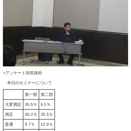
○アンケート回答抜粋
本日のセミナーについて
第一部
第二部
大変満足
35.5％
6.5％
満足
45.2％
35.5％
普通
9.7％
12.9％