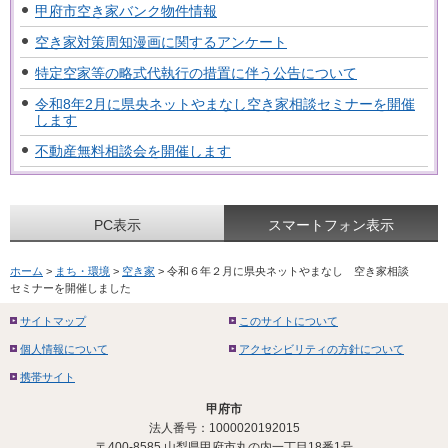
甲府市空き家バンク物件情報
空き家対策周知漫画に関するアンケート
特定空家等の略式代執行の措置に伴う公告について
令和8年2月に県央ネットやまなし空き家相談セミナーを開催
します
不動産無料相談会を開催します
PC表示
スマートフォン表示
ホーム
>
まち・環境
>
空き家
> 令和６年２月に県央ネットやまなし 空き家相談
セミナーを開催しました
サイトマップ
このサイトについて
個人情報について
アクセシビリティの方針について
携帯サイト
甲府市
法人番号：1000020192015
〒400-8585 山梨県甲府市丸の内一丁目18番1号