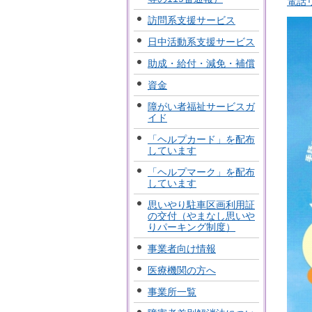
電話リ
訪問系支援サービス
日中活動系支援サービス
助成・給付・減免・補償
資金
障がい者福祉サービスガ
イド
「ヘルプカード」を配布
しています
「ヘルプマーク」を配布
しています
思いやり駐車区画利用証
の交付（やまなし思いや
りパーキング制度）
事業者向け情報
医療機関の方へ
事業所一覧