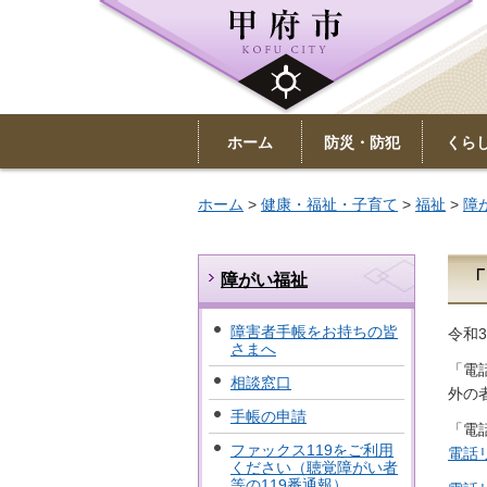
ホーム
防災・防犯
くら
ホーム
>
健康・福祉・子育て
>
福祉
>
障
「
障がい福祉
障害者手帳をお持ちの皆
令和
さまへ
「電
相談窓口
外の
手帳の申請
「電
ファックス119をご利用
電話
ください（聴覚障がい者
等の119番通報）