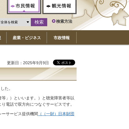
市民情報
観光情報
検索方法
境
産業・ビジネス
市政情報
更新日：2025年9月9日
ました。
者等」）といいます。）と聴覚障害者等以
より電話で双方向につなぐサービスです。
レーサービス提供機関
（（一財）日本財団