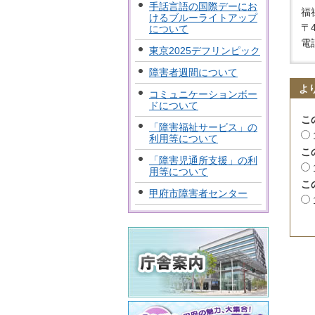
手話言語の国際デーにお
福
けるブルーライトアップ
〒
について
電話
東京2025デフリンピック
障害者週間について
よ
コミュニケーションボー
ドについて
こ
「障害福祉サービス」の
利用等について
こ
「障害児通所支援」の利
用等について
こ
甲府市障害者センター