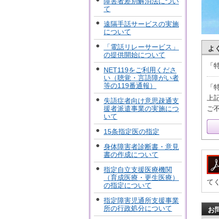
障害者差別解消法につい
て
遠隔手話サービスの実施
について
「電話リレーサービス」
よ
の提供開始について
「
NET119をご利用くださ
い（聴覚・言語障がい者
等の119番通報）
「
上
失語症者向け意思疎通支
ご
援者派遣事業の実施につ
いて
15条指定医の指定
身体障害者診断書・意見
書の作成について
指定自立支援医療機関
（育成医療・更生医療）
て
の指定について
指定障害児通所支援事業
所の行政処分について
お