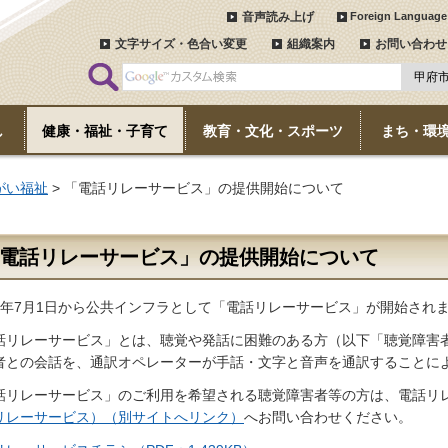
音声読み上げ
Foreign Language
文字サイズ・色合い変更
組織案内
お問い合わせ
し
健康・福祉・子育て
教育・文化・スポーツ
まち・環
がい福祉
> 「電話リレーサービス」の提供開始について
電話リレーサービス」の提供開始について
3年7月1日から公共インフラとして「電話リレーサービス」が開始され
話リレーサービス」とは、聴覚や発話に困難のある方（以下「聴覚障害
者との会話を、通訳オペレーターが手話・文字と音声を通訳することに
話リレーサービス」のご利用を希望される聴覚障害者等の方は、電話リ
リレーサービス）（別サイトへリンク）
へお問い合わせください。