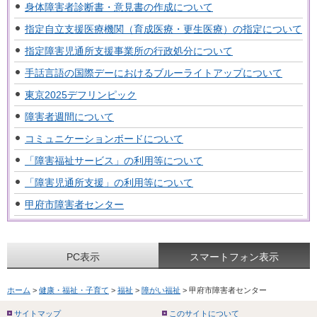
身体障害者診断書・意見書の作成について
指定自立支援医療機関（育成医療・更生医療）の指定について
指定障害児通所支援事業所の行政処分について
手話言語の国際デーにおけるブルーライトアップについて
東京2025デフリンピック
障害者週間について
コミュニケーションボードについて
「障害福祉サービス」の利用等について
「障害児通所支援」の利用等について
甲府市障害者センター
PC表示
スマートフォン表示
ホーム
>
健康・福祉・子育て
>
福祉
>
障がい福祉
> 甲府市障害者センター
サイトマップ
このサイトについて