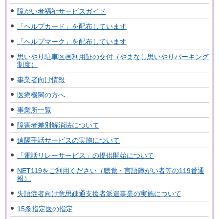
障がい者福祉サービスガイド
「ヘルプカード」を配布しています
「ヘルプマーク」を配布しています
思いやり駐車区画利用証の交付（やまなし思いやりパーキング
制度）
事業者向け情報
医療機関の方へ
事業所一覧
障害者差別解消法について
遠隔手話サービスの実施について
「電話リレーサービス」の提供開始について
NET119をご利用ください（聴覚・言語障がい者等の119番通
報）
失語症者向け意思疎通支援者派遣事業の実施について
15条指定医の指定