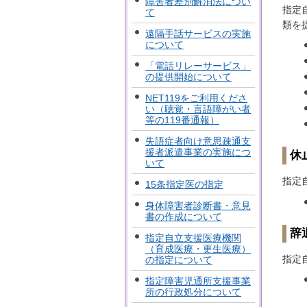
障害者差別解消法につい
指定
て
類を
遠隔手話サービスの実施
について
「電話リレーサービス」
の提供開始について
NET119をご利用くださ
い（聴覚・言語障がい者
等の119番通報）
失語症者向け意思疎通支
援者派遣事業の実施につ
休
いて
指定
15条指定医の指定
身体障害者診断書・意見
書の作成について
辞
指定自立支援医療機関
（育成医療・更生医療）
指定
の指定について
指定障害児通所支援事業
所の行政処分について