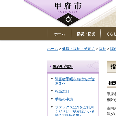
ホーム
防災・防犯
くら
ホーム
>
健康・福祉・子育て
>
福祉
>
障
指
障がい福祉
障害者手帳をお持ちの皆
指
さまへ
相談窓口
甲府
手帳の申請
権限
ファックス119をご利用
市内
ください（聴覚障がい者
障が
等の119番通報）