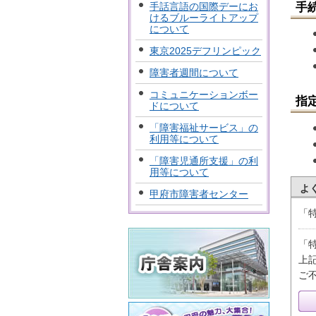
手
手話言語の国際デーにお
けるブルーライトアップ
について
東京2025デフリンピック
障害者週間について
コミュニケーションボー
指
ドについて
「障害福祉サービス」の
利用等について
「障害児通所支援」の利
用等について
よ
甲府市障害者センター
「
「
上
ご