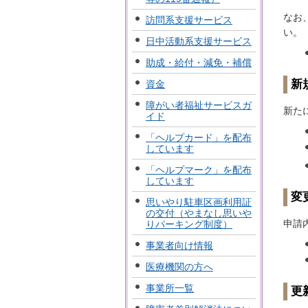
なお
訪問系支援サービス
い。
日中活動系支援サービス
助成・給付・減免・補償
新
資金
障がい者福祉サービスガ
新た
イド
「ヘルプカード」を配布
しています
「ヘルプマーク」を配布
しています
変
思いやり駐車区画利用証
の交付（やまなし思いや
申請
りパーキング制度）
事業者向け情報
医療機関の方へ
事業所一覧
更