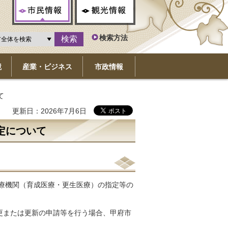
市民情報
観光情報
検索方法
境
産業・ビジネス
市政情報
て
更新日：2026年7月6日
定について
医療機関（育成医療・更生医療）の指定等の
更または更新の申請等を行う場合、甲府市