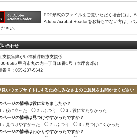
PDF形式のファイルをご覧いただく場合には、Adobe 
Adobe Acrobat Readerをお持ちでない
ください。
問い合わせ
祉支援室障がい福祉課医療支援係
400-8585 甲府市丸の内一丁目18番1号（本庁舎2階）
番号：055-237-5642
り良いウェブサイトにするためにみなさまのご意見をお聞かせください
のページの情報は役に立ちましたか？
1：役に立った
2：ふつう
3：役に立たなかった
のページの情報は見つけやすかったですか？
1：見つけやすかった
2：ふつう
3：見つけにくかった
のページの情報はわかりやすかったですか？