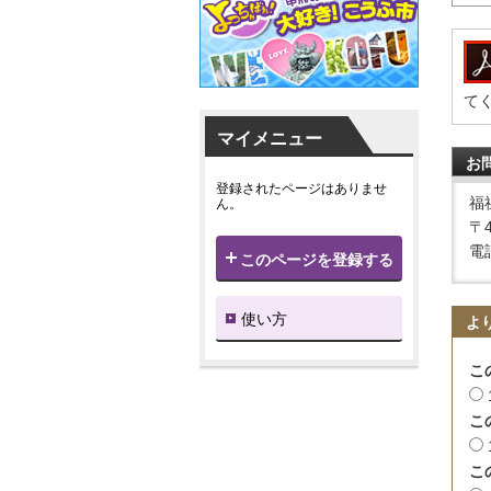
て
マイメニュー
お
登録されたページはありませ
福
ん。
〒
電話
このページを登録する
使い方
よ
こ
こ
こ