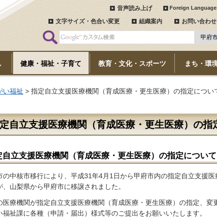
音声読み上げ
Foreign Language
文字サイズ・色合い変更
組織案内
お問い合わせ
し
健康・福祉・子育て
教育・文化・スポーツ
まち・環
がい福祉
> 指定自立支援医療機関（育成医療・更生医療）の指定につい
定自立支援医療機関（育成医療・更生医療）の指
定自立支援医療機関（育成医療・更生医療）の指定について
市の中核市移行により、平成31年4月1日から甲府市内の指定自立支援
が、山梨県から甲府市に移譲されました。
の医療機関が指定自立支援医療機関（育成医療・更生医療）の指定、変
い福祉課に各種（申請・届出）様式等のご提出をお願いいたします。