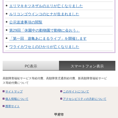
エリマキキツネザルのエリが亡くなりました
ルリコンゴウインコのヒナが生まれました
公示送達事項の閲覧
第29回「休園中の動物園で動物に会おう」
「第一回 遊亀あにまるライブ」を開催します
ワライカワセミのひかりが亡くなりました
PC表示
スマートフォン表示
高額障害福祉サービス等給付費、高額障害児通所給付費、新高額障害福祉サービ
ス等給付費について
サイトマップ
このサイトについて
個人情報について
アクセシビリティの方針について
携帯サイト
甲府市