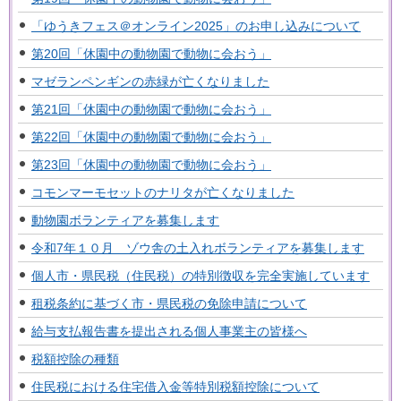
「ゆうきフェス＠オンライン2025」のお申し込みについて
第20回「休園中の動物園で動物に会おう」
マゼランペンギンの赤緑が亡くなりました
第21回「休園中の動物園で動物に会おう」
第22回「休園中の動物園で動物に会おう」
第23回「休園中の動物園で動物に会おう」
コモンマーモセットのナリタが亡くなりました
動物園ボランティアを募集します
令和7年１０月 ゾウ舎の土入れボランティアを募集します
個人市・県民税（住民税）の特別徴収を完全実施しています
租税条約に基づく市・県民税の免除申請について
給与支払報告書を提出される個人事業主の皆様へ
税額控除の種類
住民税における住宅借入金等特別税額控除について