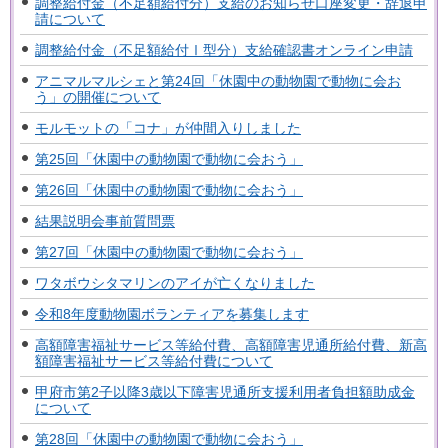
調整給付金（不足額給付分）支給のお知らせ口座変更・辞退申
請について
調整給付金（不足額給付Ⅰ型分）支給確認書オンライン申請
アニマルマルシェと第24回「休園中の動物園で動物に会お
う」の開催について
モルモットの「コナ」が仲間入りしました
第25回「休園中の動物園で動物に会おう」
第26回「休園中の動物園で動物に会おう」
結果説明会事前質問票
第27回「休園中の動物園で動物に会おう」
ワタボウシタマリンのアイが亡くなりました
令和8年度動物園ボランティアを募集します
高額障害福祉サービス等給付費、高額障害児通所給付費、新高
額障害福祉サービス等給付費について
甲府市第2子以降3歳以下障害児通所支援利用者負担額助成金
について
第28回「休園中の動物園で動物に会おう」