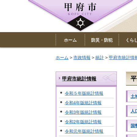
ホーム
防災・防犯
くら
ホーム
>
市政情報
>
統計
>
甲府市統計情
平
甲府市統計情報
令和５年版統計情報
土
令和4年版統計情報
人
令和3年版統計情報
令和2年版統計情報
国
令和元年版統計情報