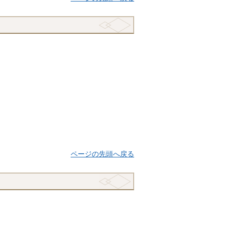
ページの先頭へ戻る