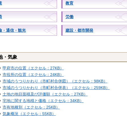
業
教育
済
労働
輸・通信・観光
建設・都市開発
地・気象
甲府市の位置（エクセル：27KB）
市役所の位置（エクセル：24KB）
市域のうつりかわり（市町村合併図）（エクセル：98KB）
市域のうつりかわり（市町村合併表）（エクセル：259KB）
土地の地目面積及び評価額（エクセル：27KB）
宅地に関する地積と価格（エクセル：34KB）
市有地種別（エクセル：25KB）
気象概況（エクセル：55KB）