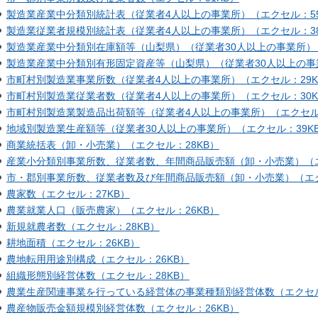
製造業産業中分類別統計表（従業者4人以上の事業所）（エクセル：55
製造業従業者規模別統計表（従業者4人以上の事業所）（エクセル：38
製造業産業中分類別在庫額等（山梨県）（従業者30人以上の事業所）（
製造業産業中分類別有形固定資産等（山梨県）（従業者30人以上の事業
市町村別製造業事業所数（従業者4人以上の事業所）（エクセル：29K
市町村別製造業従業者数（従業者4人以上の事業所）（エクセル：30K
市町村別製造業製造品出荷額等（従業者4人以上の事業所）（エクセル：
地域別製造業生産額等（従業者30人以上の事業所）（エクセル：39K
商業統括表（卸・小売業）（エクセル：28KB）
産業小分類別事業所数、従業者数、年間商品販売額（卸・小売業）（エ
市・郡別事業所数、従業者数及び年間商品販売額（卸・小売業）（エク
農家数（エクセル：27KB）
農業就業人口（販売農家）（エクセル：26KB）
新規就農者数（エクセル：28KB）
耕地面積（エクセル：26KB）
農地転用用途別構成（エクセル：26KB）
組織形態別経営体数（エクセル：28KB）
農業生産関連事業を行っている経営体の事業種類別経営体数（エクセル
農産物販売金額規模別経営体数（エクセル：26KB）