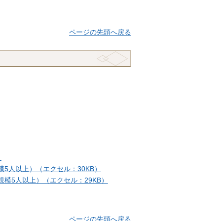
ページの先頭へ戻る
）
5人以上）（エクセル：30KB）
模5人以上）（エクセル：29KB）
ページの先頭へ戻る