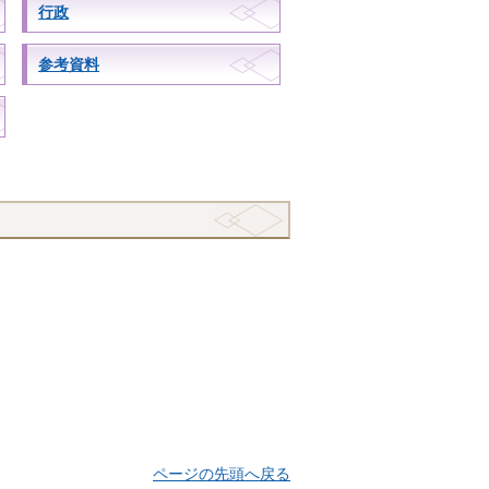
行政
参考資料
ページの先頭へ戻る