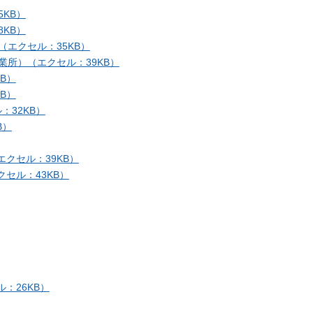
KB）
KB）
エクセル：35KB）
所）（エクセル：39KB）
B）
B）
32KB）
B）
クセル：39KB）
セル：43KB）
：26KB）