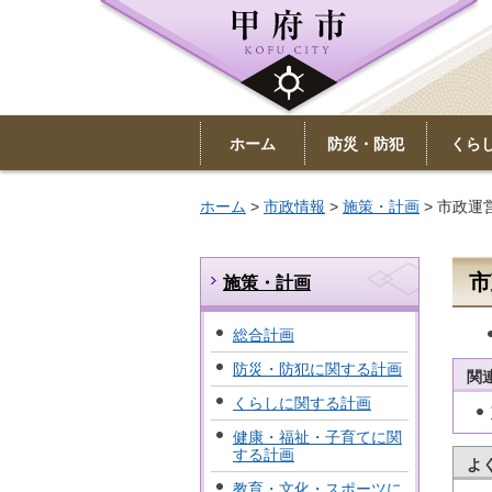
ホーム
防災・防犯
くら
ホーム
>
市政情報
>
施策・計画
> 市政運
市
施策・計画
総合計画
防災・防犯に関する計画
関
くらしに関する計画
健康・福祉・子育てに関
する計画
よ
教育・文化・スポーツに