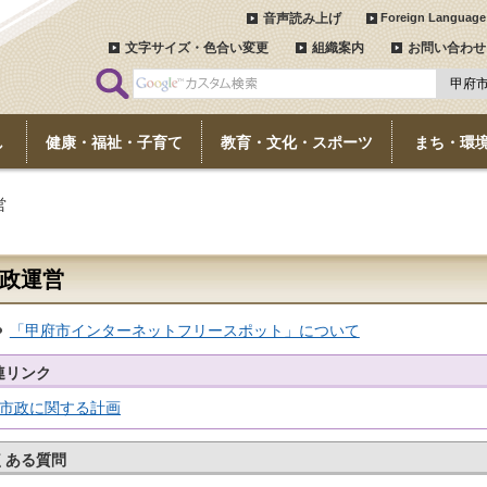
音声読み上げ
Foreign Language
文字サイズ・色合い変更
組織案内
お問い合わせ
し
健康・福祉・子育て
教育・文化・スポーツ
まち・環
営
政運営
「甲府市インターネットフリースポット」について
連リンク
市政に関する計画
くある質問