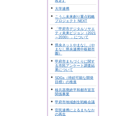
改定】
大学連携
こうふ未来創り重点戦略
プロジェクト NEXT
「甲府市デジタルソサエ
ティ未来ビジョン（2021
～2030）」について
県央ネットやまなし（や
まなし県央連携中枢都市
圏）
甲府市まちづくりに関す
る市民アンケート調査結
果について
SDGs（持続可能な開発
目標）の推進
核兵器廃絶平和都市宣言
関係事業
甲府市地域創生戦略会議
官民連携によるまちなか
の再生