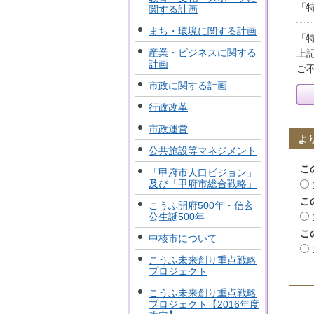
「
関する計画
まち・環境に関する計画
「
産業・ビジネスに関する
上
計画
ご
市政に関する計画
行政改革
市政運営
よ
公共施設等マネジメント
こ
「甲府市人口ビジョン」
及び「甲府市総合戦略」
こ
こうふ開府500年・信玄
公生誕500年
こ
中核市について
こうふ未来創り重点戦略
プロジェクト
こうふ未来創り重点戦略
プロジェクト【2016年度