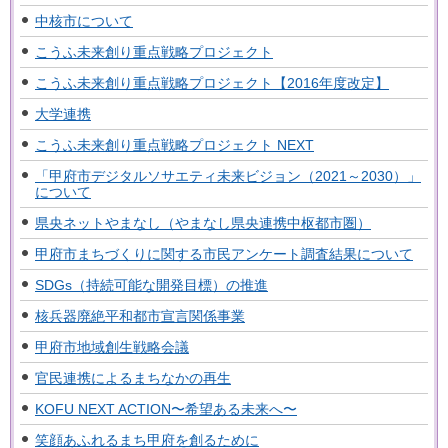
中核市について
こうふ未来創り重点戦略プロジェクト
こうふ未来創り重点戦略プロジェクト【2016年度改定】
大学連携
こうふ未来創り重点戦略プロジェクト NEXT
「甲府市デジタルソサエティ未来ビジョン（2021～2030）」
について
県央ネットやまなし（やまなし県央連携中枢都市圏）
甲府市まちづくりに関する市民アンケート調査結果について
SDGs（持続可能な開発目標）の推進
核兵器廃絶平和都市宣言関係事業
甲府市地域創生戦略会議
官民連携によるまちなかの再生
KOFU NEXT ACTION〜希望ある未来へ〜
笑顔あふれるまち甲府を創るために