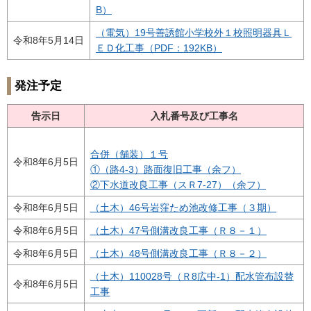
B）
（電気）19号善誘館小学校外１校照明器具Ｌ
令和8年5月14日
ＥＤ化工事（PDF：192KB）
発注予定
告示日
入札番号及び工事名
合併（舗装）１号
令和8年6月5日
①（路4-3）路面復旧工事（余フ）
②下水道改良工事（スＲ7-27）（余フ）
令和8年6月5日
（土木）46号岩窪ため池改修工事（３期）
令和8年6月5日
（土木）47号側溝改良工事（Ｒ８－１）
令和8年6月5日
（土木）48号側溝改良工事（Ｒ８－２）
（土木）110028号（Ｒ8広中-1）配水管布設替
令和8年6月5日
工事