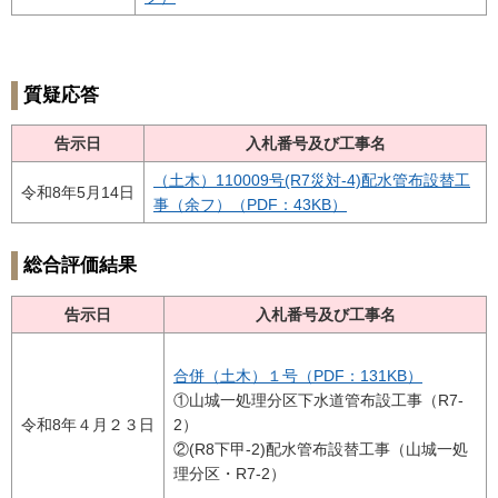
質疑応答
告示日
入札番号及び工事名
（土木）110009号(R7災対-4)配水管布設替工
令和8年5月14日
事（余フ）（PDF：43KB）
総合評価結果
告示日
入札番号及び工事名
合併（土木）１号（PDF：131KB）
①山城一処理分区下水道管布設工事（R7-
令和8年４月２３日
2）
②(R8下甲-2)配水管布設替工事（山城一処
理分区・R7-2）