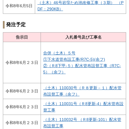
（土木）46号岩窪ため池改修工事（３期） （P
令和8年6月5日
DF：290KB）
発注予定
告示日
入札番号及び工事名
合併（土木）５号
①下水道管布設工事(R7C-5)(余フ)
令和8年6月２３日
②（Ｒ8下甲-５）配水管布設替工事（R7C-
5）（余フ）
（土木）110030号（Ｒ８更新－１）配水管
令和8年6月２３日
布設替工事（余フ）
（土木）110031号（Ｒ8更新-4）配水管布設
令和8年6月２３日
替工事
（土木）110032号 （Ｒ8更新-101）配水管
令和8年6月２３日
布設替工事