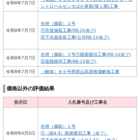
令和8年7月7日
ントロールセンタほか更新(第１期)工事
合併（舗装）２号
令和8年7月7日
①市道舗装工事(R8-2)(余フ)
②下水道改良工事(公共R8-1)(余フ)
合併（舗装）３号①路面復旧工事(R8-1)(余フ)
令和8年7月7日
②道路維持工事(R8-1)(余フ)
令和8年7月7日
（解体）８６号帯那山高原牧場解体工事
価格以外の評価結果
告示日
入札番号及び工事名
合併（舗装）１号
令和8年6月5日
①（路4-3）路面復旧工事（余フ）