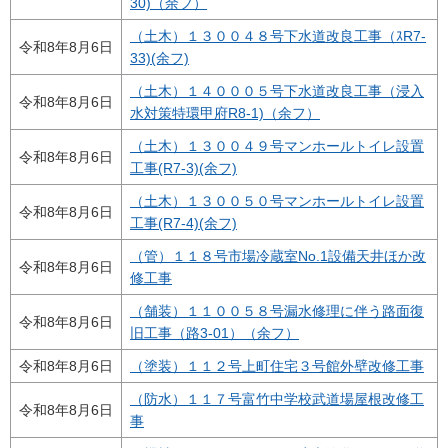
30)（余フ）
（土木）１３００４８号下水道改良工事（ｽR7-
令和8年8月6日
33)(余フ)
（土木）１４０００５号下水道改良工事（浸入
令和8年8月6日
水対策特環甲府R8-1)（余フ）
（土木）１３００４９号マンホールトイレ設置
令和8年8月6日
工事(R7-3)(余フ)
（土木）１３００５０号マンホールトイレ設置
令和8年8月6日
工事(R7-4)(余フ)
（管）１１８号市場冷蔵室No.1設備天井ほか改
令和8年8月6日
修工事
（舗装）１１００５８号漏水修理に伴う路面復
令和8年8月6日
旧工事（路3-01）（余フ）
令和8年8月6日
（塗装）１１２号上町住宅３号館外壁改修工事
（防水）１１７号富竹中学校武道場屋根改修工
令和8年8月6日
事