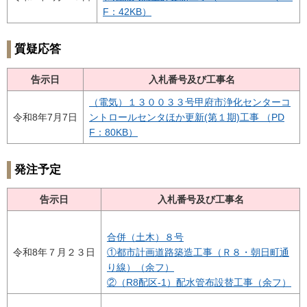
F：42KB）
質疑応答
告示日
入札番号及び工事名
（電気）１３００３３号甲府市浄化センターコ
令和8年7月7日
ントロールセンタほか更新(第１期)工事 （PD
F：80KB）
発注予定
告示日
入札番号及び工事名
合併（土木）８号
令和8年７月２３日
①都市計画道路築造工事（Ｒ８・朝日町通
り線）（余フ）
②（R8配区-1）配水管布設替工事（余フ）