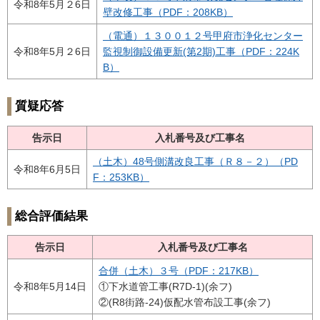
令和8年5月２6日
壁改修工事（PDF：208KB）
（電通）１３００１２号甲府市浄化センター
令和8年5月２6日
監視制御設備更新(第2期)工事（PDF：224K
B）
質疑応答
告示日
入札番号及び工事名
（土木）48号側溝改良工事（Ｒ８－２）（PD
令和8年6月5日
F：253KB）
総合評価結果
告示日
入札番号及び工事名
合併（土木）３号（PDF：217KB）
令和8年5月14日
①下水道管工事(R7D-1)(余フ)
②(R8街路-24)仮配水管布設工事(余フ)