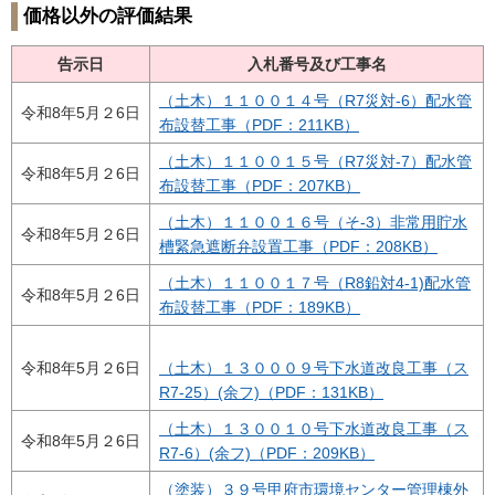
価格以外の評価結果
告示日
入札番号及び工事名
（土木）１１００１４号（R7災対-6）配水管
令和8年5月２6日
布設替工事（PDF：211KB）
（土木）１１００１５号（R7災対-7）配水管
令和8年5月２6日
布設替工事（PDF：207KB）
（土木）１１００１６号（そ-3）非常用貯水
令和8年5月２6日
槽緊急遮断弁設置工事（PDF：208KB）
（土木）１１００１７号（R8鉛対4-1)配水管
令和8年5月２6日
布設替工事（PDF：189KB）
令和8年5月２6日
（土木）１３０００９号下水道改良工事（ス
R7-25）(余フ)
（PDF：131KB）
（土木）１３００１０号下水道改良工事（ス
令和8年5月２6日
R7-6）(余フ)（PDF：209KB）
（塗装）３９号甲府市環境センター管理棟外