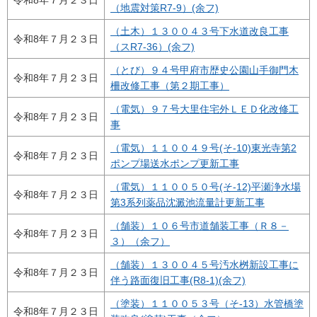
令和8年７月２３日
（地震対策R7-9）(余フ)
（土木）１３００４３号下水道改良工事
令和8年７月２３日
（スR7-36）(余フ)
（とび）９４号甲府市歴史公園山手御門木
令和8年７月２３日
柵改修工事（第２期工事）
（電気）９７号大里住宅外ＬＥＤ化改修工
令和8年７月２３日
事
（電気）１１００４９号(そ-10)東光寺第2
令和8年７月２３日
ポンプ場送水ポンプ更新工事
（電気）１１００５０号(そ-12)平瀬浄水場
令和8年７月２３日
第3系列薬品沈澱池流量計更新工事
（舗装）１０６号市道舗装工事（Ｒ８－
令和8年７月２３日
３）（余フ）
（舗装）１３００４５号汚水桝新設工事に
令和8年７月２３日
伴う路面復旧工事(R8-1)(余フ)
（塗装）１１００５３号（そ-13）水管橋塗
令和8年７月２３日