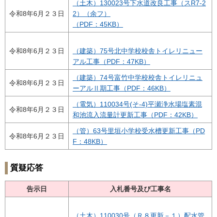
（土木）130023号下水道改良工事（スR7-2
令和8年6月２３日
2）（余フ）
（PDF：45KB）
令和8年6月２３日
（建築）75号北中学校校舎トイレリニュー
アル工事
（PDF：47KB）
（建築）74号富竹中学校校舎トイレリニュ
令和8年6月２３日
ーアルⅡ期工事（PDF：46KB）
（電気）110034号(そ-4)平瀬浄水場塩素混
令和8年6月２３日
和池流入流量計更新工事（PDF：42KB）
（管）63号里垣小学校受水槽更新工事（PD
令和8年6月２３日
F：48KB）
質疑応答
告示日
入札番号及び工事名
（土木）110030号（Ｒ８更新－１）配水管