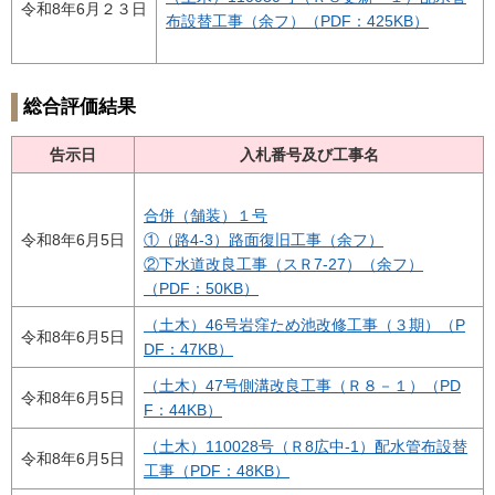
令和8年6月２３日
布設替工事（余フ）（PDF：425KB）
総合評価結果
告示日
入札番号及び工事名
合併（舗装）１号
令和8年6月5日
①（路4-3）路面復旧工事（余フ）
②下水道改良工事（スＲ7-27）（余フ）
（PDF：50KB）
（土木）46号岩窪ため池改修工事（３期）（P
令和8年6月5日
DF：47KB）
（土木）47号側溝改良工事（Ｒ８－１）（PD
令和8年6月5日
F：44KB）
（土木）110028号（Ｒ8広中-1）配水管布設替
令和8年6月5日
工事（PDF：48KB）