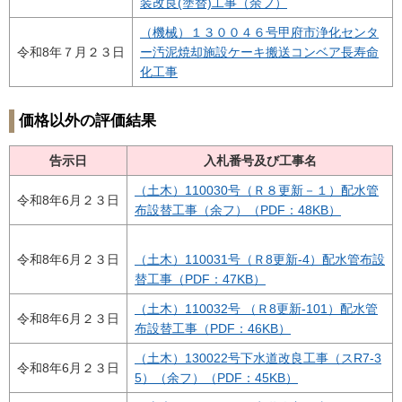
装改良(塗替)工事（余フ）
（機械）１３００４６号甲府市浄化センタ
令和8年７月２３日
ー汚泥焼却施設ケーキ搬送コンベア長寿命
化工事
価格以外の評価結果
告示日
入札番号及び工事名
（土木）110030号（Ｒ８更新－１）配水管
令和8年6月２３日
布設替工事（余フ）（PDF：48KB）
令和8年6月２３日
（土木）110031号（Ｒ8更新-4）配水管布設
替工事（PDF：47KB）
（土木）110032号 （Ｒ8更新-101）配水管
令和8年6月２３日
布設替工事（PDF：46KB）
（土木）130022号下水道改良工事（スR7-3
令和8年6月２３日
5）（余フ）（PDF：45KB）