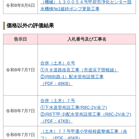
（機械）１３００５４号甲府市浄化センター脱
令和8年8月6日
水機棟№1破砕ポンプ更新工事
価格以外の評価結果
告示日
入札番号及び工事名
合併（土木）６号
令和8年7月7日
①Ｒ８道路改良工事（市道浜下曽根線）
②(R8街路-1）配水管布設替工事
（PDF：48KB）
合併（土木）７号
①下水道管布設工事(R8C-2)(余フ)
令和8年7月7日
②(R8下甲-3)配水管布設替工事（R8C-2)(余フ)
（PDF：47KB）
（土木）７７号甲運小学校校庭整備工事（余
令和8年7月7日
フ） （PDF：45KB）