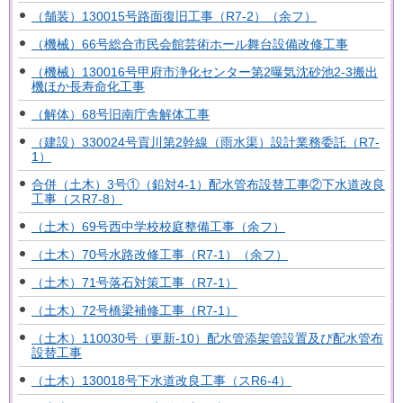
（舗装）130015号路面復旧工事（R7-2）（余フ）
（機械）66号総合市民会館芸術ホール舞台設備改修工事
（機械）130016号甲府市浄化センター第2曝気沈砂池2-3搬出
機ほか長寿命化工事
（解体）68号旧南庁舎解体工事
（建設）330024号貢川第2幹線（雨水渠）設計業務委託（R7-
1）
合併（土木）3号①（鉛対4-1）配水管布設替工事②下水道改良
工事（スR7-8）
（土木）69号西中学校校庭整備工事（余フ）
（土木）70号水路改修工事（R7-1）（余フ）
（土木）71号落石対策工事（R7-1）
（土木）72号橋梁補修工事（R7-1）
（土木）110030号（更新-10）配水管添架管設置及び配水管布
設替工事
（土木）130018号下水道改良工事（スR6-4）