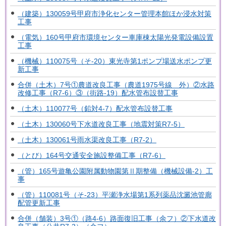
（建築）130059号甲府市浄化センター管理本館ほか浸水対策
工事
（電気）160号甲府市環境センター車庫棟太陽光発電設備設置
工事
（機械）110075号（そ-20）東光寺第1ポンプ場送水ポンプ更
新工事
合併（土木）7号①農道改良工事（農道1975号線 外）②水路
改修工事（R7-6）③（街路-19）配水管布設替工事
（土木）110077号（鉛対4-7）配水管布設替工事
（土木）130060号下水道改良工事（地震対策R7-5）
（土木）130061号雨水渠改良工事（R7-2）
（とび）164号交通安全施設整備工事（R7-6）
（管）165号遊亀公園附属動物園第Ⅱ期整備（機械設備-2）工
事
（管）110081号（そ-23）平瀬浄水場第1系列薬品沈澱池管廊
配管更新工事
合併（舗装）3号①（路4-6）路面復旧工事（余フ）②下水道改