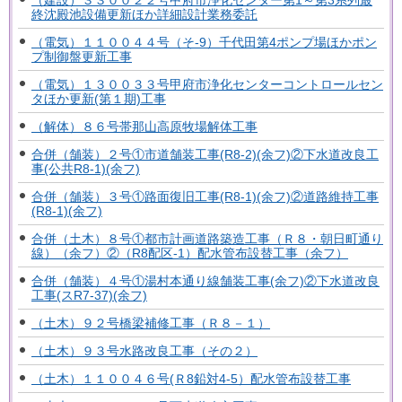
終沈殿池設備更新ほか詳細設計業務委託
（電気）１１００４４号（そ-9）千代田第4ポンプ場ほかポン
プ制御盤更新工事
（電気）１３００３３号甲府市浄化センターコントロールセン
タほか更新(第１期)工事
（解体）８６号帯那山高原牧場解体工事
合併（舗装）２号①市道舗装工事(R8-2)(余フ)②下水道改良工
事(公共R8-1)(余フ)
合併（舗装）３号①路面復旧工事(R8-1)(余フ)②道路維持工事
(R8-1)(余フ)
合併（土木）８号①都市計画道路築造工事（Ｒ８・朝日町通り
線）（余フ）②（R8配区-1）配水管布設替工事（余フ）
合併（舗装）４号①湯村本通り線舗装工事(余フ)②下水道改良
工事(スR7-37)(余フ)
（土木）９２号橋梁補修工事（Ｒ８－１）
（土木）９３号水路改良工事（その２）
（土木）１１００４６号(Ｒ8鉛対4-5）配水管布設替工事