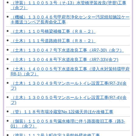
（塗装）１１００５３号（そ-13）水管橋塗装改良(塗替)工事
（余フ）
（機械）１３００４６号甲府市浄化センター汚泥焼却施設ケー
キ搬送コンベア長寿命化工事
（土木）１１０号橋梁補修工事（Ｒ８－２）
（土木）１１１号道路維持工事（Ｒ８－２）
（土木）１３００４７号下水道改良工事（ｽR7-30)（余フ）
（土木）１３００４８号下水道改良工事（ｽR7-33)(余フ)
（土木）１４０００５号下水道改良工事（浸入水対策特環甲府
R8-1)（余フ）
（土木）１３００４９号マンホールトイレ設置工事(R7-3)(余
フ)
（土木）１３００５０号マンホールトイレ設置工事(R7-4)(余
フ)
（管）１１８号市場冷蔵室No.1設備天井ほか改修工事
（舗装）１１００５８号漏水修理に伴う路面復旧工事（路3-
01）（余フ）
（塗装）１１２号上町住宅３号館外壁改修工事