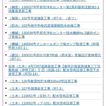
（鋼造）130037号甲府市浄化センター第2系列最初沈殿池2-1
池覆蓋更新工事
（舗装）102号市道舗装工事（R7-4）（余フ）
（防水）103号南中学校武道場屋根防水改修工事
（機械）130038号甲府市浄化センター脱水機棟No.2破砕ポン
プ更新工事
（機械）140004号マンホールポンプ場ポンプ取替工事（特環
甲府スR7-1）
（建設）330031号四分川第7幹線（雨水渠）実施設計業務委託
（R7-1）
合併（土木）4号①R7道路築造工事【都市計画道路城東三丁目
敷島線（伊勢工区）】②（街路-16）配水管布設替工事③下水
道管工事（R7D-14）
（土木）120号耐震性貯水槽100m3型設置工事
（土木）107号側溝改良工事（R7-3）
（土木）110051号（災対-7）配水管布設替工事
（土木）110052号（ブ-101）配水管布設替工事