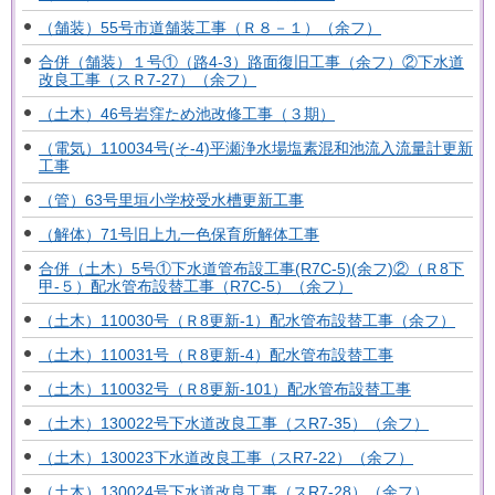
（舗装）55号市道舗装工事（Ｒ８－１）（余フ）
合併（舗装）１号①（路4-3）路面復旧工事（余フ）②下水道
改良工事（スＲ7-27）（余フ）
（土木）46号岩窪ため池改修工事（３期）
（電気）110034号(そ-4)平瀬浄水場塩素混和池流入流量計更新
工事
（管）63号里垣小学校受水槽更新工事
（解体）71号旧上九一色保育所解体工事
合併（土木）5号①下水道管布設工事(R7C-5)(余フ)②（Ｒ8下
甲-５）配水管布設替工事（R7C-5）（余フ）
（土木）110030号（Ｒ8更新-1）配水管布設替工事（余フ）
（土木）110031号（Ｒ8更新-4）配水管布設替工事
（土木）110032号（Ｒ8更新-101）配水管布設替工事
（土木）130022号下水道改良工事（スR7-35）（余フ）
（土木）130023下水道改良工事（スR7-22）（余フ）
（土木）130024号下水道改良工事（スR7-28）（余フ）