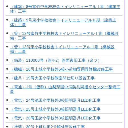
（建築）8号富竹中学校校舎トイレリニューアルⅠ期（建築主
体）工事
（建築）9号東小学校校舎トイレリニューアルⅡ期（建築主
体）工事
（管）12号富竹中学校校舎トイレリニューアルⅠ期（機械設
備）工事
（管）13号東小学校校舎トイレリニューアルⅡ期（機械設
備）工事
（舗装）110008号（路4-2）路面復旧工事（余フ）
（機械）18号山城小学校外5校小荷物専用昇降機改修工事
（建具）19号大国小学校教室間仕切り設置工事
（電通）1号（仮称）山梨県国中消防共同指令センター整備工
事
（電気）24号池田小学校外3校照明器具LED化工事
（電気）25号山城小学校外3校照明器具LED化工事
（電気）26号玉諸小学校外3校照明器具LED化工事
（塗装）30号上町住宅2号館外壁改修工事