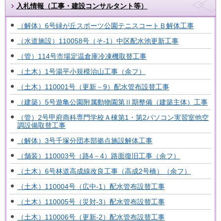
入札情報（工事・建設コンサルタント等）
（解体）6号緑が丘スポーツ公園テニスコートＢ解体工事
（水道施設）110058号（そ-1）中区配水池更新工事
（管）114号市場定温倉庫冷凍機取替工事
（土木）1号湯平小規模治山工事（余フ）
（土木）110001号（更新－9）配水管布設替工事
（建築）5号遊亀公園附属動物園第Ⅱ期整備（建築主体）工事
（管）2号甲府商科専門学校Ａ棟第1・第2パソコン実習室他空
調設備取替工事
（解体）3号千塚分団本部拠点施設解体工事
（舗装）110003号（路4－4）路面復旧工事（余フ）
（土木）6号林道高成線改良工事（高成2号橋）（余フ）
（土木）110004号（広中-1）配水管布設替工事
（土木）110005号（災対-3）配水管布設替工事
（土木）110006号（更新-2）配水管布設替工事