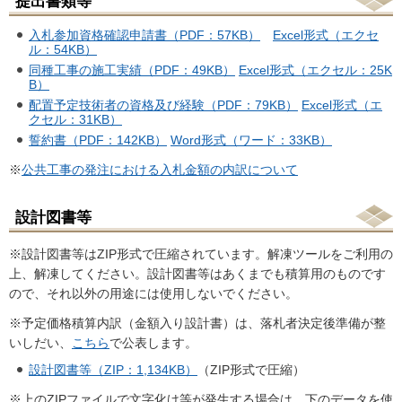
提出書類等
入札参加資格確認申請書（PDF：57KB）
Excel形式（エクセ
ル：54KB）
同種工事の施工実績（PDF：49KB）
Excel形式（エクセル：25K
B）
配置予定技術者の資格及び経験（PDF：79KB）
Excel形式（エ
クセル：31KB）
誓約書（PDF：142KB）
Word形式（ワード：33KB）
※
公共工事の発注における入札金額の内訳について
設計図書等
※設計図書等はZIP形式で圧縮されています。解凍ツールをご利用の
上、解凍してください。設計図書等はあくまでも積算用のものです
ので、それ以外の用途には使用しないでください。
※予定価格積算内訳（金額入り設計書）は、落札者決定後準備が整
いしだい、
こちら
で公表します。
設計図書等（ZIP：1,134KB）
（ZIP形式で圧縮）
※上のZIPファイルで文字化け等が発生する場合は、下のデータを使