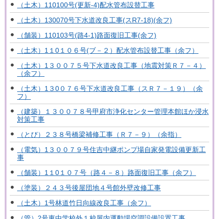
（土木）110100号(更新-4)配水管布設替工事
（土木）130070号下水道改良工事(スR7-18)(余フ)
（舗装）110103号(路4-1)路面復旧工事(余フ)
（土木）1１0１０６号(ブ－２）配水管布設替工事（余フ）
（土木）1３００７５号下水道改良工事（地震対策Ｒ７－４）
（余フ）
（土木）1３0０７６号下水道改良工事（スＲ７－１９）（余
フ）
（建築）１３００７８号甲府市浄化センター管理本館ほか浸水
対策工事
（とび）２３８号橋梁補修工事（Ｒ７－９）（余指）
（電気）1３００７９号住吉中継ポンプ場自家発電設備更新工
事
（舗装）1１0１０７号（路４－８）路面復旧工事（余フ）
（塗装）２４３号後屋団地４号館外壁改修工事
（土木）1号林道竹日向線改良工事（余フ）
（管）2号東中学校外１校屋内運動場空調設備設置工事