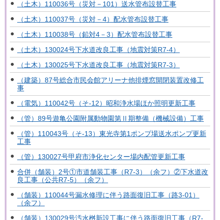
（土木）110036号（災対－101）送水管布設替工事
（土木）110037号（災対－4）配水管布設替工事
（土木）110038号（鉛対4－3）配水管布設替工事
（土木）130024号下水道改良工事（地震対策R7-4）
（土木）130025号下水道改良工事（地震対策R7-3）
（建築）87号総合市民会館アリーナ他排煙窓開閉装置改修工
事
（電気）110042号（そ-12）昭和浄水場ほか照明更新工事
（管）89号遊亀公園附属動物園第Ⅱ期整備（機械設備）工事
（管）110043号（そ-13）東光寺第1ポンプ場送水ポンプ更新
工事
（管）130027号甲府市浄化センター場内配管更新工事
合併（舗装）2号①市道舗装工事（R7-3）（余フ）②下水道改
良工事（公共R7-5）（余フ）
（舗装）110044号漏水修理に伴う路面復旧工事（路3-01）
（余フ）
（舗装）130029号汚水桝新設工事に伴う路面復旧工事（R7-