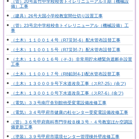
（管）20号富竹中学校校舎トイレリニューアルⅡ期（機械設
備）工事
（建具）26号大国小学校教室間仕切り設置工事
（管）23号北中学校校舎トイレリニューアル（機械設備）工
事
（土木）１１００１４号（R7災対-6）配水管布設替工事
（土木）１１００１５号（R7災対-7）配水管布設替工事
（土木）１１００１６号（そ-3）非常用貯水槽緊急遮断弁設置
工事
（土木）１１００１７号（R8鉛対4-1)配水管布設替工事
（土木）１３０００９号下水道改良工事（スR7-25）(余フ)
（土木）１３００１０号下水道改良工事（スR7-6）(余フ)
（電気）３３号南庁舎別館他受変電設備改修工事
（電気）３４号甲府市健康の杜センター受変電設備改修工事
（管）３６号甲府商科専門学校Ｂ棟３号・４号教室ほか空調設
備更新工事
（塗装）３９号甲府市環境センター管理棟外壁改修工事