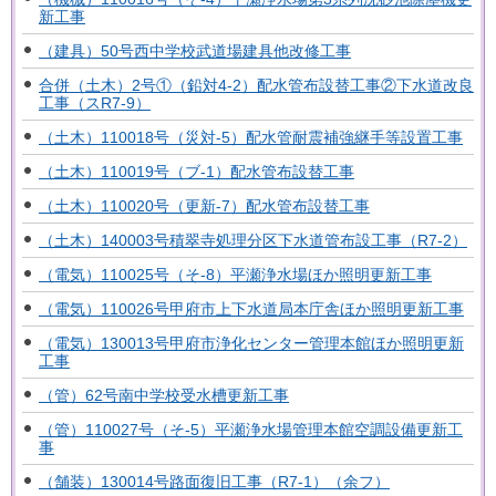
新工事
（建具）50号西中学校武道場建具他改修工事
合併（土木）2号①（鉛対4-2）配水管布設替工事②下水道改良
工事（スR7-9）
（土木）110018号（災対-5）配水管耐震補強継手等設置工事
（土木）110019号（ブ-1）配水管布設替工事
（土木）110020号（更新-7）配水管布設替工事
（土木）140003号積翠寺処理分区下水道管布設工事（R7-2）
（電気）110025号（そ-8）平瀬浄水場ほか照明更新工事
（電気）110026号甲府市上下水道局本庁舎ほか照明更新工事
（電気）130013号甲府市浄化センター管理本館ほか照明更新
工事
（管）62号南中学校受水槽更新工事
（管）110027号（そ-5）平瀬浄水場管理本館空調設備更新工
事
（舗装）130014号路面復旧工事（R7-1）（余フ）