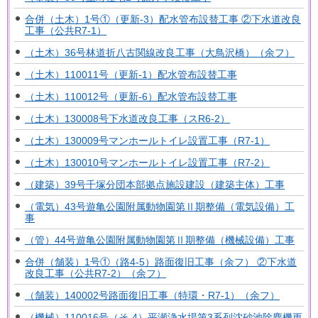
合併（土木）1号①（更新-3）配水管布設替工事 ②下水道改良
工事（公共R7-1）
（土木）36号林道折八古関線改良工事（大鳥沢橋）（余フ）
（土木）110011号（更新-1）配水管布設替工事
（土木）110012号（更新-6）配水管布設替工事
（土木）130008号下水道改良工事（スR6-2）
（土木）130009号マンホールトイレ設置工事（R7-1）
（土木）130010号マンホールトイレ設置工事（R7-2）
（建築）39号千塚分団本部拠点施設建設（建築主体）工事
（電気）43号遊亀公園附属動物園第Ⅱ期整備（電気設備）工
事
（管）44号遊亀公園附属動物園第Ⅱ期整備（機械設備）工事
合併（舗装）1号①（路4-5）路面復旧工事（余フ） ②下水道
改良工事（公共R7-2）（余フ）
（舗装）140002号路面復旧工事（特環・R7-1）（余フ）
（機械）110016号（そ-4）平瀬浄水場第3系列沈砂池除塵機更