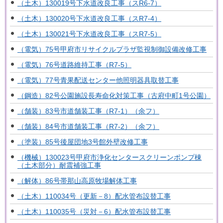
（土木）130019号下水道改良工事（スR6-7）
（土木）130020号下水道改良工事（スR7-4）
（土木）130021号下水道改良工事（スR7-5）
（電気）75号甲府市リサイクルプラザ監視制御設備改修工事
（電気）76号道路維持工事（R7-5）
（電気）77号青果配送センター他照明器具取替工事
（鋼造）82号公園施設長寿命化対策工事（古府中町1号公園）
（舗装）83号市道舗装工事（R7-1）（余フ）
（舗装）84号市道舗装工事（R7-2）（余フ）
（塗装）85号後屋団地3号館外壁改修工事
（機械）130023号甲府市浄化センタースクリーンポンプ棟
（土木部分）耐震補強工事
（解体）86号帯那山高原牧場解体工事
（土木）110034号（更新－8）配水管布設替工事
（土木）110035号（災対－6）配水管布設替工事