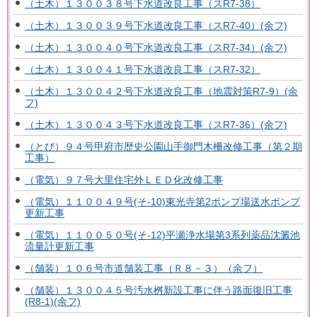
（土木）１３００３８号下水道改良工事（スR7-38）
（土木）１３００３９号下水道改良工事（スR7-40）(余フ)
（土木）１３００４０号下水道改良工事（スR7-34）(余フ)
（土木）１３００４１号下水道改良工事（スR7-32）
（土木）１３００４２号下水道改良工事（地震対策R7-9）(余
フ)
（土木）１３００４３号下水道改良工事（スR7-36）(余フ)
（とび）９４号甲府市歴史公園山手御門木柵改修工事（第２期
工事）
（電気）９７号大里住宅外ＬＥＤ化改修工事
（電気）１１００４９号(そ-10)東光寺第2ポンプ場送水ポンプ
更新工事
（電気）１１００５０号(そ-12)平瀬浄水場第3系列薬品沈澱池
流量計更新工事
（舗装）１０６号市道舗装工事（Ｒ８－３）（余フ）
（舗装）１３００４５号汚水桝新設工事に伴う路面復旧工事
(R8-1)(余フ)