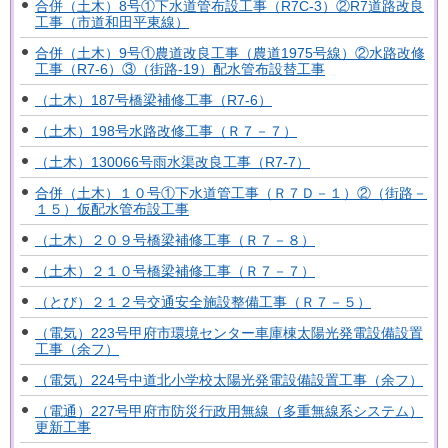
合併（土木）8号①下水道管布設工事（R7C-3）②R7道路改良
工事（市道和田平東線）
合併（土木）9号①農道改良工事（農道1975号線）②水路改修
工事（R7-6）③（街路-19）配水管布設替工事
（土木）187号橋梁補修工事（R7-6）
（土木）198号水路改修工事（Ｒ７－７）
（土木）130066号雨水渠改良工事（R7-7）
合併（土木）１０号①下水道管工事（Ｒ７Ｄ－１）②（街路－
１５）仮配水管布設工事
（土木）２０９号橋梁補修工事（Ｒ７－８）
（土木）２１０号橋梁補修工事（Ｒ７－７）
（とび）２１２号交通安全施設整備工事（Ｒ７－５）
（電気）223号甲府市環境センター車庫棟太陽光発電設備設置
工事（余フ）
（電気）224号中道北小学校太陽光発電設備設置工事（余フ）
（電通）227号甲府市防災行政用無線（多重無線系システム）
更新工事