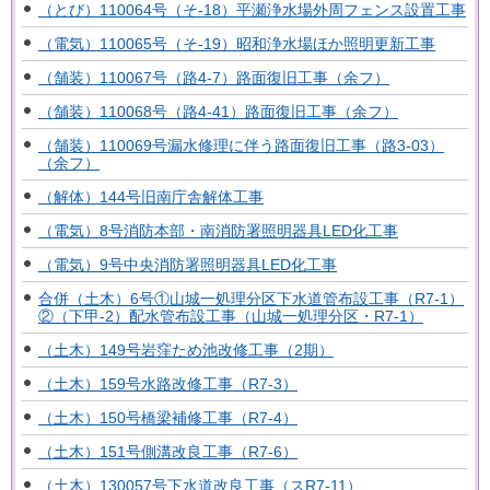
（とび）110064号（そ-18）平瀬浄水場外周フェンス設置工事
（電気）110065号（そ-19）昭和浄水場ほか照明更新工事
（舗装）110067号（路4-7）路面復旧工事（余フ）
（舗装）110068号（路4-41）路面復旧工事（余フ）
（舗装）110069号漏水修理に伴う路面復旧工事（路3-03）
（余フ）
（解体）144号旧南庁舎解体工事
（電気）8号消防本部・南消防署照明器具LED化工事
（電気）9号中央消防署照明器具LED化工事
合併（土木）6号①山城一処理分区下水道管布設工事（R7-1）
②（下甲-2）配水管布設工事（山城一処理分区・R7-1）
（土木）149号岩窪ため池改修工事（2期）
（土木）159号水路改修工事（R7-3）
（土木）150号橋梁補修工事（R7-4）
（土木）151号側溝改良工事（R7-6）
（土木）130057号下水道改良工事（スR7-11）