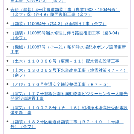
良工事（公共R7-3）（余フ）
合併（舗装）4号①農道舗装工事（農道1903・1904号線）
（余フ）②（路4-9）路面復旧工事（余フ）
（舗装）110084号（路4-3）路面復旧工事（余フ）
（舗装）110085号漏水修理に伴う路面復旧工事（路3-04）
（余フ）
（機械）110087号（そ―21）昭和浄水場配水ポンプ設備更新
工事
（土木）１１００８８号（更新－１１）配水管布設替工事
（土木）１３００６３号下水道改良工事（地震対策Ｒ７－４）
（余フ）
（とび）１７６号交通安全施設整備工事（Ｒ７－５）
（電気）１７７号遊亀公園附属動物園ビジターセンター太陽光
発電設備設置工事
（電気）１１００７８号（そ－１６）昭和浄水場高圧受配電設
備更新工事
（舗装）１８２号区画道路舗装工事（Ｒ７・１０－１号線
外）（余フ）