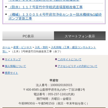
（防水）１１７号富竹中学校武道場屋根改修工事
（機械）１３００５４号甲府市浄化センター脱水機棟№1破砕
ポンプ更新工事
PC表示
スマートフォン表示
ホーム
>
産業・ビジネス
>
入札・契約
>
入札情報（工事・建設コンサルタント
等）
> （土木）1号林道竹日向線改良工事（余フ）
サイトマップ
このサイトについて
個人情報について
アクセシビリティの方針について
携帯サイト
甲府市
法人番号：1000020192015
〒400-8585 山梨県甲府市丸の内一丁目18番1号
電話番号：055-237-1161(代表)
開庁時間：月曜日～金曜日
午前8時30分～午後5時15分（祝日・年末年始を除く）