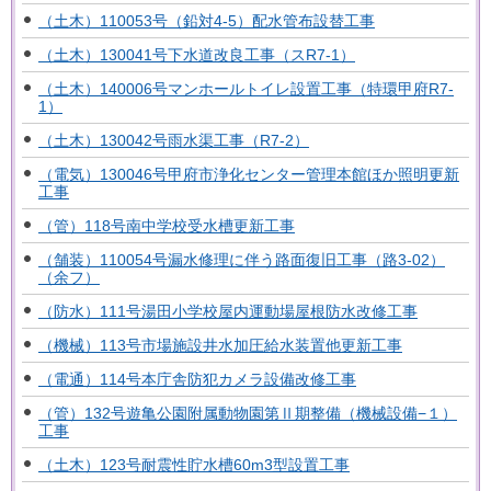
（土木）110053号（鉛対4-5）配水管布設替工事
（土木）130041号下水道改良工事（スR7-1）
（土木）140006号マンホールトイレ設置工事（特環甲府R7-
1）
（土木）130042号雨水渠工事（R7-2）
（電気）130046号甲府市浄化センター管理本館ほか照明更新
工事
（管）118号南中学校受水槽更新工事
（舗装）110054号漏水修理に伴う路面復旧工事（路3-02）
（余フ）
（防水）111号湯田小学校屋内運動場屋根防水改修工事
（機械）113号市場施設井水加圧給水装置他更新工事
（電通）114号本庁舎防犯カメラ設備改修工事
（管）132号遊亀公園附属動物園第Ⅱ期整備（機械設備−１）
工事
（土木）123号耐震性貯水槽60m3型設置工事