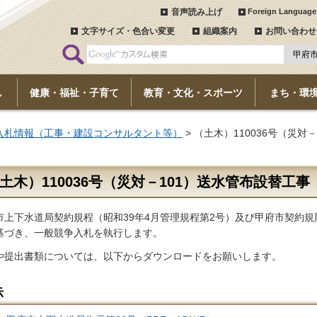
音声読み上げ
Foreign Language
文字サイズ・色合い変更
組織案内
お問い合わせ
し
健康・福祉・子育て
教育・文化・スポーツ
まち・環
入札情報（工事・建設コンサルタント等）
> （土木）110036号（災対
土木）110036号（災対－101）送水管布設替工事
市上下水道局契約規程（昭和39年4月管理規程第2号）及び甲府市契約規則
基づき、一般競争入札を執行します。
や提出書類については、以下からダウンロードをお願いします。
示