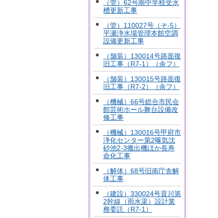
（管）62号南中学校受水
槽更新工事
（管）110027号（そ-5）
平瀬浄水場管理本館空調
設備更新工事
（舗装）130014号路面復
旧工事（R7-1）（余フ）
（舗装）130015号路面復
旧工事（R7-2）（余フ）
（機械）66号総合市民会
館芸術ホール舞台設備改
修工事
（機械）130016号甲府市
浄化センター第2曝気沈
砂池2-3搬出機ほか長寿
命化工事
（解体）68号旧南庁舎解
体工事
（建設）330024号貢川第
2幹線（雨水渠）設計業
務委託（R7-1）