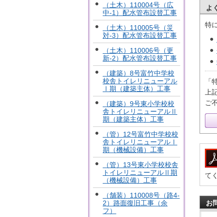
（土木）110004号（広
よ
中-1）配水管布設替工事
特
（土木）110005号（災
対-3）配水管布設替工事
（土木）110006号（更
新-2）配水管布設替工事
（建築）8号富竹中学校
校舎トイレリニューアル
「
Ⅰ期（建築主体）工事
上
ご
（建築）9号東小学校校
舎トイレリニューアルⅡ
期（建築主体）工事
（管）12号富竹中学校校
舎トイレリニューアルⅠ
期（機械設備）工事
（管）13号東小学校校舎
トイレリニューアルⅡ期
て
（機械設備）工事
（舗装）110008号（路4-
2）路面復旧工事（余
お
フ）