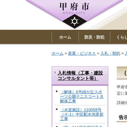
ホーム
防災・防犯
くら
ホーム
>
産業・ビジネス
>
入札・契約
>
（
入札情報（工事・建設
コンサルタント等）
甲府
（解体）6号緑が丘スポ
定に
ーツ公園テニスコートＢ
解体工事
詳細
（水道施設）110058号
（そ-1）中区配水池更新
告
工事