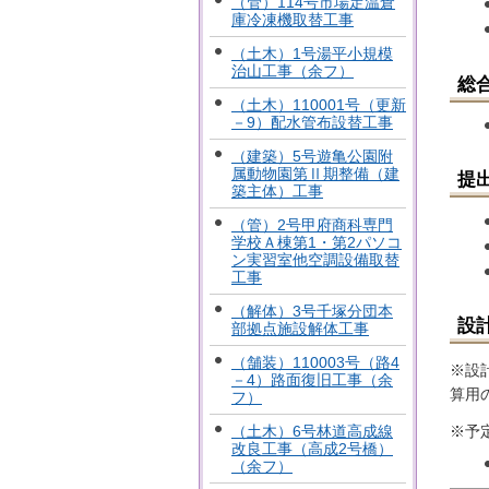
（管）114号市場定温倉
庫冷凍機取替工事
（土木）1号湯平小規模
治山工事（余フ）
総
（土木）110001号（更新
－9）配水管布設替工事
（建築）5号遊亀公園附
属動物園第Ⅱ期整備（建
提
築主体）工事
（管）2号甲府商科専門
学校Ａ棟第1・第2パソコ
ン実習室他空調設備取替
工事
（解体）3号千塚分団本
設
部拠点施設解体工事
（舗装）110003号（路4
※設
－4）路面復旧工事（余
算用
フ）
※予
（土木）6号林道高成線
改良工事（高成2号橋）
（余フ）