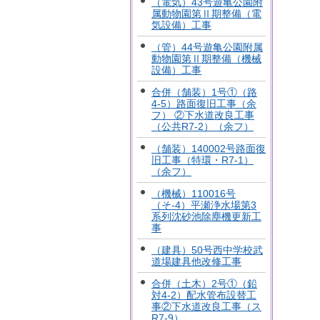
（電気）43号遊亀公園附
属動物園第Ⅱ期整備（電
気設備）工事
（管）44号遊亀公園附属
動物園第Ⅱ期整備（機械
設備）工事
合併（舗装）1号①（路
4-5）路面復旧工事（余
フ） ②下水道改良工事
（公共R7-2）（余フ）
（舗装）140002号路面復
旧工事（特環・R7-1）
（余フ）
（機械）110016号
（そ-4）平瀬浄水場第3
系列沈砂池除塵機更新工
事
（建具）50号西中学校武
道場建具他改修工事
合併（土木）2号①（鉛
対4-2）配水管布設替工
事②下水道改良工事（ス
R7-9）