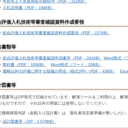
甲府市上下水道局告示第66号（PDF：151KB）
入札説明書（PDF：194KB）
合評価入札技術等審査確認資料作成要領
総合評価入札技術等審査確認資料作成要領（PDF：227KB）
出書類等
総合評価入札技術等審査確認申請書等（PDF：241KB）
Word形式（
誓約書（PDF：105KB）
Word形式（ワード：20KB）
価格以外の評価に関する疑義の照会（様式3号)（PDF：43KB）
Ex
計図書等
計図書等はZIP形式で圧縮されています。解凍ツールをご利用の上、解
のものですので、それ以外の用途には使用しないでください。
定価格積算内訳（金額入り設計書）は、落札者決定後準備が整いしだい
設計図書等（ZIP：1,579KB）