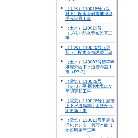
（土木）110018号（災
対-5）配水管耐震補強継
手等設置工事
（土木）110019号
（ブ-1）配水管布設替工
事
（土木）110020号（更
新-7）配水管布設替工事
（土木）140003号積翠寺
処理分区下水道管布設工
事（R7-2）
（電気）110025号
（そ-8）平瀬浄水場ほか
照明更新工事
（電気）110026号甲府市
上下水道局本庁舎ほか照
明更新工事
（電気）130013号甲府市
浄化センター管理本館ほ
か照明更新工事