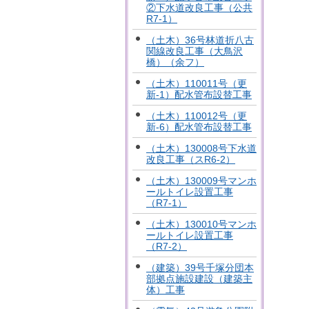
②下水道改良工事（公共
R7-1）
（土木）36号林道折八古
関線改良工事（大鳥沢
橋）（余フ）
（土木）110011号（更
新-1）配水管布設替工事
（土木）110012号（更
新-6）配水管布設替工事
（土木）130008号下水道
改良工事（スR6-2）
（土木）130009号マンホ
ールトイレ設置工事
（R7-1）
（土木）130010号マンホ
ールトイレ設置工事
（R7-2）
（建築）39号千塚分団本
部拠点施設建設（建築主
体）工事