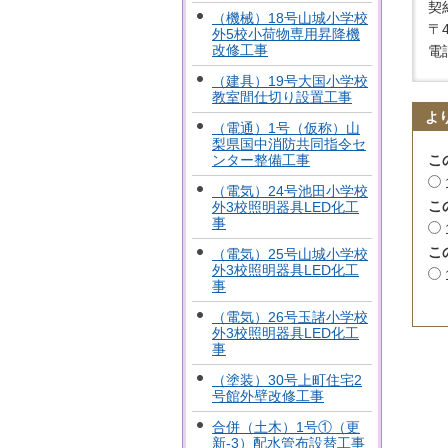
契
（機械）18号山城小学校
〒
外5校小荷物専用昇降機
改修工事
電話
（建具）19号大国小学校
教室間仕切り設置工事
よ
（電通）1号（仮称）山
梨県国中消防共同指令セ
こ
ンター整備工事
（電気）24号池田小学校
こ
外3校照明器具LED化工
事
こ
（電気）25号山城小学校
外3校照明器具LED化工
事
（電気）26号玉諸小学校
外3校照明器具LED化工
事
（塗装）30号上町住宅2
号館外壁改修工事
合併（土木）1号①（更
新-3）配水管布設替工事