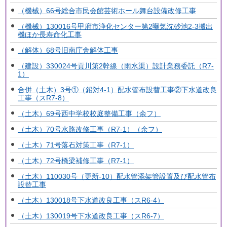
（機械）66号総合市民会館芸術ホール舞台設備改修工事
（機械）130016号甲府市浄化センター第2曝気沈砂池2-3搬出
機ほか長寿命化工事
（解体）68号旧南庁舎解体工事
（建設）330024号貢川第2幹線（雨水渠）設計業務委託（R7-
1）
合併（土木）3号①（鉛対4-1）配水管布設替工事②下水道改良
工事（スR7-8）
（土木）69号西中学校校庭整備工事（余フ）
（土木）70号水路改修工事（R7-1）（余フ）
（土木）71号落石対策工事（R7-1）
（土木）72号橋梁補修工事（R7-1）
（土木）110030号（更新-10）配水管添架管設置及び配水管布
設替工事
（土木）130018号下水道改良工事（スR6-4）
（土木）130019号下水道改良工事（スR6-7）