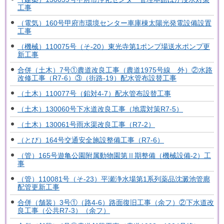
工事
（電気）160号甲府市環境センター車庫棟太陽光発電設備設置
工事
（機械）110075号（そ-20）東光寺第1ポンプ場送水ポンプ更
新工事
合併（土木）7号①農道改良工事（農道1975号線 外）②水路
改修工事（R7-6）③（街路-19）配水管布設替工事
（土木）110077号（鉛対4-7）配水管布設替工事
（土木）130060号下水道改良工事（地震対策R7-5）
（土木）130061号雨水渠改良工事（R7-2）
（とび）164号交通安全施設整備工事（R7-6）
（管）165号遊亀公園附属動物園第Ⅱ期整備（機械設備-2）工
事
（管）110081号（そ-23）平瀬浄水場第1系列薬品沈澱池管廊
配管更新工事
合併（舗装）3号①（路4-6）路面復旧工事（余フ）②下水道改
良工事（公共R7-3）（余フ）