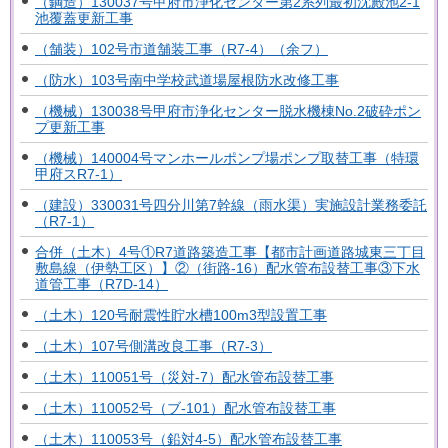
（鋼造）130037号甲府市浄化センター第2系列最初沈殿池2-1
池覆蓋更新工事
（舗装）102号市道舗装工事（R7-4）（余フ）
（防水）103号南中学校武道場屋根防水改修工事
（機械）130038号甲府市浄化センター脱水機棟No.2破砕ポン
プ更新工事
（機械）140004号マンホールポンプ場ポンプ取替工事（特環
甲府スR7-1）
（建設）330031号四分川第7幹線（雨水渠）実施設計業務委託
（R7-1）
合併（土木）4号①R7道路築造工事【都市計画道路城東三丁目
敷島線（伊勢工区）】②（街路-16）配水管布設替工事③下水
道管工事（R7D-14）
（土木）120号耐震性貯水槽100m3型設置工事
（土木）107号側溝改良工事（R7-3）
（土木）110051号（災対-7）配水管布設替工事
（土木）110052号（ブ-101）配水管布設替工事
（土木）110053号（鉛対4-5）配水管布設替工事