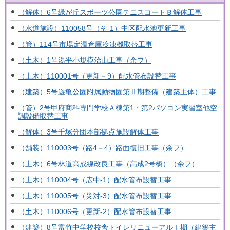
（解体）6号緑が丘スポーツ公園テニスコートＢ解体工事
（水道施設）110058号（そ-1）中区配水池更新工事
（管）114号市場定温倉庫冷凍機取替工事
（土木）1号湯平小規模治山工事（余フ）
（土木）110001号（更新－9）配水管布設替工事
（建築）5号遊亀公園附属動物園第Ⅱ期整備（建築主体）工事
（管）2号甲府商科専門学校Ａ棟第1・第2パソコン実習室他空
調設備取替工事
（解体）3号千塚分団本部拠点施設解体工事
（舗装）110003号（路4－4）路面復旧工事（余フ）
（土木）6号林道高成線改良工事（高成2号橋）（余フ）
（土木）110004号（広中-1）配水管布設替工事
（土木）110005号（災対-3）配水管布設替工事
（土木）110006号（更新-2）配水管布設替工事
（建築）8号富竹中学校校舎トイレリニューアルⅠ期（建築主