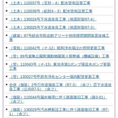
（土木）110037号（災対－4）配水管布設替工事
（土木）110038号（鉛対4－3）配水管布設替工事
（土木）130024号下水道改良工事（地震対策R7-4）
（土木）130025号下水道改良工事（地震対策R7-3）
（建築）87号総合市民会館アリーナ他排煙窓開閉装置改修工
事
（電気）110042号（そ-12）昭和浄水場ほか照明更新工事
（管）89号遊亀公園附属動物園第Ⅱ期整備（機械設備）工事
（管）110043号（そ-13）東光寺第1ポンプ場送水ポンプ更新
工事
（管）130027号甲府市浄化センター場内配管更新工事
合併（舗装）2号①市道舗装工事（R7-3）（余フ）②下水道改
良工事（公共R7-5）（余フ）
（舗装）110044号漏水修理に伴う路面復旧工事（路3-01）
（余フ）
（舗装）130029号汚水桝新設工事に伴う路面復旧工事（R7-
1）（余フ）