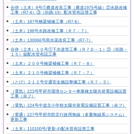
合併（土木）9号①農道改良工事（農道1975号線）②水路改修
工事（R7-6）③（街路-19）配水管布設替工事
（土木）187号橋梁補修工事（R7-6）
（土木）198号水路改修工事（Ｒ７－７）
（土木）130066号雨水渠改良工事（R7-7）
合併（土木）１０号①下水道管工事（Ｒ７Ｄ－１）②（街路－
１５）仮配水管布設工事
（土木）２０９号橋梁補修工事（Ｒ７－８）
（土木）２１０号橋梁補修工事（Ｒ７－７）
（とび）２１２号交通安全施設整備工事（Ｒ７－５）
（電気）223号甲府市環境センター車庫棟太陽光発電設備設置
工事（余フ）
（電気）224号中道北小学校太陽光発電設備設置工事（余フ）
（電通）227号甲府市防災行政用無線（多重無線系システム）
更新工事
（土木）110100号(更新-4)配水管布設替工事