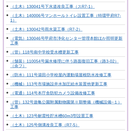
（土木）130041号下水道改良工事（スR7-1）
（土木）140006号マンホールトイレ設置工事（特環甲府R7-
1）
（土木）130042号雨水渠工事（R7-2）
（電気）130046号甲府市浄化センター管理本館ほか照明更新
工事
（管）118号南中学校受水槽更新工事
（舗装）110054号漏水修理に伴う路面復旧工事（路3-02）
（余フ）
（防水）111号湯田小学校屋内運動場屋根防水改修工事
（機械）113号市場施設井水加圧給水装置他更新工事
（電通）114号本庁舎防犯カメラ設備改修工事
（管）132号遊亀公園附属動物園第Ⅱ期整備（機械設備−１）
工事
（土木）123号耐震性貯水槽60m3型設置工事
（土木）125号側溝改良工事（R7-5）