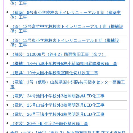
体）工事
（建築）9号東小学校校舎トイレリニューアルⅡ期（建築主
体）工事
（管）12号富竹中学校校舎トイレリニューアルⅠ期（機械設
備）工事
（管）13号東小学校校舎トイレリニューアルⅡ期（機械設
備）工事
（舗装）110008号（路4-2）路面復旧工事（余フ）
（機械）18号山城小学校外5校小荷物専用昇降機改修工事
（建具）19号大国小学校教室間仕切り設置工事
（電通）1号（仮称）山梨県国中消防共同指令センター整備工
事
（電気）24号池田小学校外3校照明器具LED化工事
（電気）25号山城小学校外3校照明器具LED化工事
（電気）26号玉諸小学校外3校照明器具LED化工事
（塗装）30号上町住宅2号館外壁改修工事
合併（土木）1号①（更新-3）配水管布設替工事 ②下水道改良