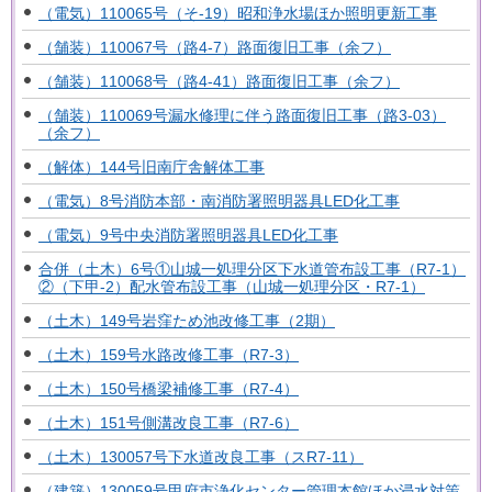
（電気）110065号（そ-19）昭和浄水場ほか照明更新工事
（舗装）110067号（路4-7）路面復旧工事（余フ）
（舗装）110068号（路4-41）路面復旧工事（余フ）
（舗装）110069号漏水修理に伴う路面復旧工事（路3-03）
（余フ）
（解体）144号旧南庁舎解体工事
（電気）8号消防本部・南消防署照明器具LED化工事
（電気）9号中央消防署照明器具LED化工事
合併（土木）6号①山城一処理分区下水道管布設工事（R7-1）
②（下甲-2）配水管布設工事（山城一処理分区・R7-1）
（土木）149号岩窪ため池改修工事（2期）
（土木）159号水路改修工事（R7-3）
（土木）150号橋梁補修工事（R7-4）
（土木）151号側溝改良工事（R7-6）
（土木）130057号下水道改良工事（スR7-11）
（建築）130059号甲府市浄化センター管理本館ほか浸水対策