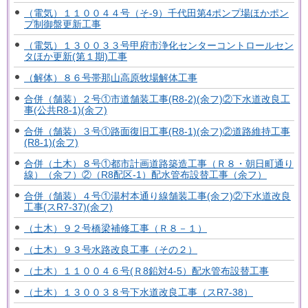
（電気）１１００４４号（そ-9）千代田第4ポンプ場ほかポン
プ制御盤更新工事
（電気）１３００３３号甲府市浄化センターコントロールセン
タほか更新(第１期)工事
（解体）８６号帯那山高原牧場解体工事
合併（舗装）２号①市道舗装工事(R8-2)(余フ)②下水道改良工
事(公共R8-1)(余フ)
合併（舗装）３号①路面復旧工事(R8-1)(余フ)②道路維持工事
(R8-1)(余フ)
合併（土木）８号①都市計画道路築造工事（Ｒ８・朝日町通り
線）（余フ）②（R8配区-1）配水管布設替工事（余フ）
合併（舗装）４号①湯村本通り線舗装工事(余フ)②下水道改良
工事(スR7-37)(余フ)
（土木）９２号橋梁補修工事（Ｒ８－１）
（土木）９３号水路改良工事（その２）
（土木）１１００４６号(Ｒ8鉛対4-5）配水管布設替工事
（土木）１３００３８号下水道改良工事（スR7-38）