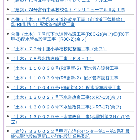
（建築）75号北中学校校舎トイレリニューアル工事
（建築）74号富竹中学校校舎トイレリニューアルⅡ期工事
合併（土木）６号①Ｒ８道路改良工事（市道浜下曽根線）
②(R8街路-1）配水管布設替工事
合併（土木）７号①下水道管布設工事(R8C-2)(余フ)②(R8下
甲-3)配水管布設替工事（R8C-2)(余フ)
（土木）７７号甲運小学校校庭整備工事（余フ）
（土木）７８号水路改修工事（Ｒ８－１）
（土木）１１００３８号(R8更新-5）配水管布設替工事
（土木）１１００３９号(R8更新-2）配水管布設替工事
（土木）１１００４０号(R8鉛対4-3）配水管布設替工事
（土木）１３００２７号下水道改良工事(スR7-13)(余フ)
（土木）１３００２８号下水道改良工事(スR7-17)(余フ)
（土木）１３００２９号下水道改良工事(地震対策スR7-7)(余
フ)
（建設）３３００２２号甲府市浄化センター第1～第3系列最
終沈殿池設備更新ほか詳細設計業務委託