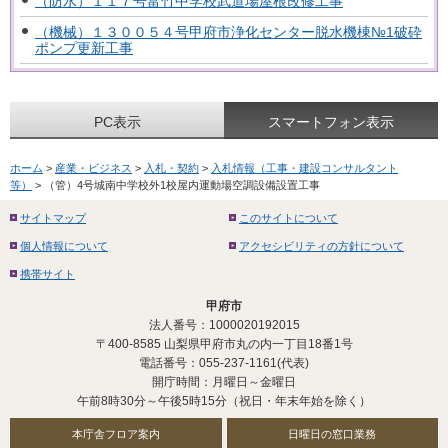
（防水）１１７号富竹中学校武道場屋根改修工事
（機械）１３００５４号甲府市浄化センター脱水機棟№1破砕
ポンプ更新工事
PC表示
スマートフォン表示
ホーム
>
産業・ビジネス
>
入札・契約
>
入札情報（工事・建設コンサルタント
等）
> （管）4号城南中学校外1校屋内運動場空調設備設置工事
サイトマップ
このサイトについて
個人情報について
アクセシビリティの方針について
携帯サイト
甲府市
法人番号：1000020192015
〒400-8585 山梨県甲府市丸の内一丁目18番1号
電話番号：055-237-1161(代表)
開庁時間：月曜日～金曜日
午前8時30分～午後5時15分（祝日・年末年始を除く）
本庁舎フロア案内
日曜日の窓口業務