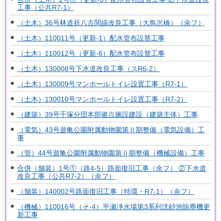
工事（公共R7-1）
（土木）36号林道折八古関線改良工事（大鳥沢橋）（余フ）
（土木）110011号（更新-1）配水管布設替工事
（土木）110012号（更新-6）配水管布設替工事
（土木）130008号下水道改良工事（スR6-2）
（土木）130009号マンホールトイレ設置工事（R7-1）
（土木）130010号マンホールトイレ設置工事（R7-2）
（建築）39号千塚分団本部拠点施設建設（建築主体）工事
（電気）43号遊亀公園附属動物園第Ⅱ期整備（電気設備）工
事
（管）44号遊亀公園附属動物園第Ⅱ期整備（機械設備）工事
合併（舗装）1号①（路4-5）路面復旧工事（余フ） ②下水道
改良工事（公共R7-2）（余フ）
（舗装）140002号路面復旧工事（特環・R7-1）（余フ）
（機械）110016号（そ-4）平瀬浄水場第3系列沈砂池除塵機更
新工事