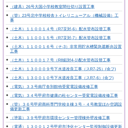
（建具）26号大国小学校教室間仕切り設置工事
（管）23号北中学校校舎トイレリニューアル（機械設備）工
事
（土木）１１００１４号（R7災対-6）配水管布設替工事
（土木）１１００１５号（R7災対-7）配水管布設替工事
（土木）１１００１６号（そ-3）非常用貯水槽緊急遮断弁設置
工事
（土木）１１００１７号（R8鉛対4-1)配水管布設替工事
（土木）１３０００９号下水道改良工事（スR7-25）(余フ)
（土木）１３００１０号下水道改良工事（スR7-6）(余フ)
（電気）３３号南庁舎別館他受変電設備改修工事
（電気）３４号甲府市健康の杜センター受変電設備改修工事
（管）３６号甲府商科専門学校Ｂ棟３号・４号教室ほか空調設
備更新工事
（塗装）３９号甲府市環境センター管理棟外壁改修工事
（電通）１３００１２号甲府市浄化センター監視制御設備更新