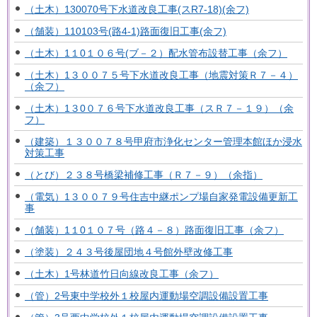
（土木）130070号下水道改良工事(スR7-18)(余フ)
（舗装）110103号(路4-1)路面復旧工事(余フ)
（土木）1１0１０６号(ブ－２）配水管布設替工事（余フ）
（土木）1３００７５号下水道改良工事（地震対策Ｒ７－４）
（余フ）
（土木）1３0０７６号下水道改良工事（スＲ７－１９）（余
フ）
（建築）１３００７８号甲府市浄化センター管理本館ほか浸水
対策工事
（とび）２３８号橋梁補修工事（Ｒ７－９）（余指）
（電気）1３００７９号住吉中継ポンプ場自家発電設備更新工
事
（舗装）1１0１０７号（路４－８）路面復旧工事（余フ）
（塗装）２４３号後屋団地４号館外壁改修工事
（土木）1号林道竹日向線改良工事（余フ）
（管）2号東中学校外１校屋内運動場空調設備設置工事