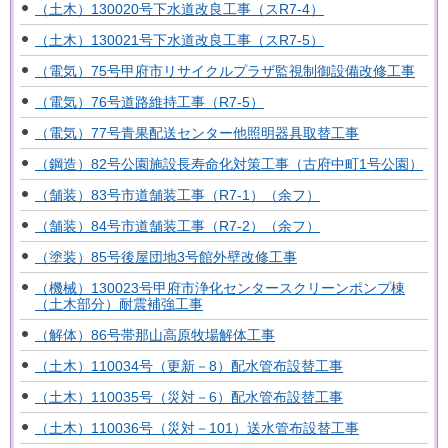
（土木）130020号下水道改良工事（スR7-4）
（土木）130021号下水道改良工事（スR7-5）
（電気）75号甲府市リサイクルプラザ監視制御設備改修工事
（電気）76号道路維持工事（R7-5）
（電気）77号青果配送センター他照明器具取替工事
（鋼造）82号公園施設長寿命化対策工事（古府中町1号公園）
（舗装）83号市道舗装工事（R7-1）（余フ）
（舗装）84号市道舗装工事（R7-2）（余フ）
（塗装）85号後屋団地3号館外壁改修工事
（機械）130023号甲府市浄化センタースクリーンポンプ棟
（土木部分）耐震補強工事
（解体）86号帯那山高原牧場解体工事
（土木）110034号（更新－8）配水管布設替工事
（土木）110035号（災対－6）配水管布設替工事
（土木）110036号（災対－101）送水管布設替工事