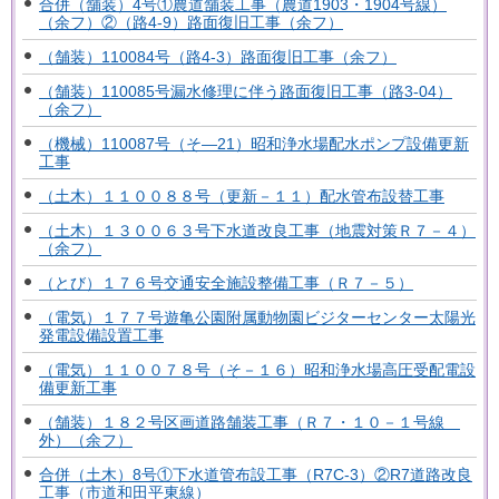
合併（舗装）4号①農道舗装工事（農道1903・1904号線）
（余フ）②（路4-9）路面復旧工事（余フ）
（舗装）110084号（路4-3）路面復旧工事（余フ）
（舗装）110085号漏水修理に伴う路面復旧工事（路3-04）
（余フ）
（機械）110087号（そ―21）昭和浄水場配水ポンプ設備更新
工事
（土木）１１００８８号（更新－１１）配水管布設替工事
（土木）１３００６３号下水道改良工事（地震対策Ｒ７－４）
（余フ）
（とび）１７６号交通安全施設整備工事（Ｒ７－５）
（電気）１７７号遊亀公園附属動物園ビジターセンター太陽光
発電設備設置工事
（電気）１１００７８号（そ－１６）昭和浄水場高圧受配電設
備更新工事
（舗装）１８２号区画道路舗装工事（Ｒ７・１０－１号線
外）（余フ）
合併（土木）8号①下水道管布設工事（R7C-3）②R7道路改良
工事（市道和田平東線）