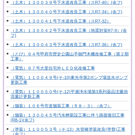
（土木）１３００３９号下水道改良工事（スR7-40）(余フ)
（土木）１３００４０号下水道改良工事（スR7-34）(余フ)
（土木）１３００４１号下水道改良工事（スR7-32）
（土木）１３００４２号下水道改良工事（地震対策R7-9）(余
フ)
（土木）１３００４３号下水道改良工事（スR7-36）(余フ)
（とび）９４号甲府市歴史公園山手御門木柵改修工事（第２期
工事）
（電気）９７号大里住宅外ＬＥＤ化改修工事
（電気）１１００４９号(そ-10)東光寺第2ポンプ場送水ポンプ
更新工事
（電気）１１００５０号(そ-12)平瀬浄水場第3系列薬品沈澱池
流量計更新工事
（舗装）１０６号市道舗装工事（Ｒ８－３）（余フ）
（舗装）１３００４５号汚水桝新設工事に伴う路面復旧工事
(R8-1)(余フ)
（塗装）１１００５３号（そ-13）水管橋塗装改良(塗替)工事
（余フ）