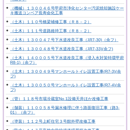
（機械）１３００４６号甲府市浄化センター汚泥焼却施設ケー
キ搬送コンベア長寿命化工事
（土木）１１０号橋梁補修工事（Ｒ８－２）
（土木）１１１号道路維持工事（Ｒ８－２）
（土木）１３００４７号下水道改良工事（ｽR7-30)（余フ）
（土木）１３００４８号下水道改良工事（ｽR7-33)(余フ)
（土木）１４０００５号下水道改良工事（浸入水対策特環甲府
R8-1)（余フ）
（土木）１３００４９号マンホールトイレ設置工事(R7-3)(余
フ)
（土木）１３００５０号マンホールトイレ設置工事(R7-4)(余
フ)
（管）１１８号市場冷蔵室No.1設備天井ほか改修工事
（舗装）１１００５８号漏水修理に伴う路面復旧工事（路3-
01）（余フ）
（塗装）１１２号上町住宅３号館外壁改修工事