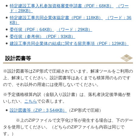
特定建設工事入札参加資格審査申請書（PDF：68KB）
（ワー
ド：28KB）
特定建設工事共同企業体協定書（PDF：118KB）
（ワード：36
KB）
委任状（PDF：64KB）
（ワード：29KB）
委任状（参考例）（PDF：93KB）
建設工事共同企業体の結成に関する留意事項（PDF：129KB）
設計図書等
※設計図書等はZIP形式で圧縮されています。解凍ツールをご利用の
上、解凍してください。設計図書等はあくまでも積算用のものです
ので、それ以外の用途には使用しないでください。
※予定価格積算内訳（金額入り設計書）は、落札者決定後準備が整
いしだい、
こちら
で公表します。
設計図書等（ZIP：3,544KB）
（ZIP形式で圧縮）
※上のZIPファイルで文字化け等が発生する場合は、下のデー
タを使用してください。（どちらのZIPファイルも内容は同じで
す。）