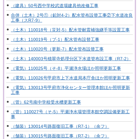
（建具）50号西中学校武道場建具他改修工事
合併（土木）2号①（鉛対4-2）配水管布設替工事②下水道改良
工事（スR7-9）
（土木）110018号（災対-5）配水管耐震補強継手等設置工事
（土木）110019号（ブ-1）配水管布設替工事
（土木）110020号（更新-7）配水管布設替工事
（土木）140003号積翠寺処理分区下水道管布設工事（R7-2）
（電気）110025号（そ-8）平瀬浄水場ほか照明更新工事
（電気）110026号甲府市上下水道局本庁舎ほか照明更新工事
（電気）130013号甲府市浄化センター管理本館ほか照明更新
工事
（管）62号南中学校受水槽更新工事
（管）110027号（そ-5）平瀬浄水場管理本館空調設備更新工
事
（舗装）130014号路面復旧工事（R7-1）（余フ）
（舗装）130015号路面復旧工事（R7-2）（余フ）