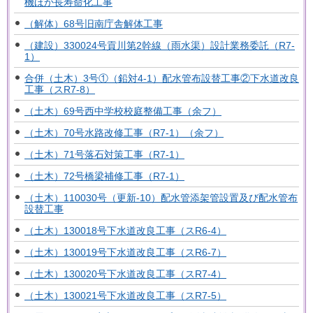
機ほか長寿命化工事
（解体）68号旧南庁舎解体工事
（建設）330024号貢川第2幹線（雨水渠）設計業務委託（R7-
1）
合併（土木）3号①（鉛対4-1）配水管布設替工事②下水道改良
工事（スR7-8）
（土木）69号西中学校校庭整備工事（余フ）
（土木）70号水路改修工事（R7-1）（余フ）
（土木）71号落石対策工事（R7-1）
（土木）72号橋梁補修工事（R7-1）
（土木）110030号（更新-10）配水管添架管設置及び配水管布
設替工事
（土木）130018号下水道改良工事（スR6-4）
（土木）130019号下水道改良工事（スR6-7）
（土木）130020号下水道改良工事（スR7-4）
（土木）130021号下水道改良工事（スR7-5）