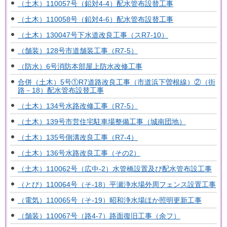
（土木）110057号（鉛対4-4）配水管布設替工事
（土木）110058号（鉛対4-6）配水管布設替工事
（土木）130047号下水道改良工事（スR7-10）
（舗装）128号市道舗装工事（R7-5）
（防水）6号消防本部屋上防水改修工事
合併（土木）5号①R7道路改良工事（市道浜下曽根線）②（街
路－18）配水管布設替工事
（土木）134号水路改修工事（R7-5）
（土木）139号市営住宅駐車場整備工事（城南団地）
（土木）135号側溝改良工事（R7-4）
（土木）136号水路改良工事（その2）
（土木）110062号（広中-2）水管橋設置及び配水管布設工事
（とび）110064号（そ-18）平瀬浄水場外周フェンス設置工事
（電気）110065号（そ-19）昭和浄水場ほか照明更新工事
（舗装）110067号（路4-7）路面復旧工事（余フ）