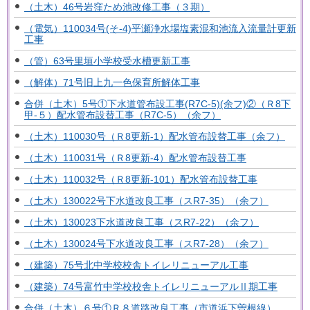
（土木）46号岩窪ため池改修工事（３期）
（電気）110034号(そ-4)平瀬浄水場塩素混和池流入流量計更新
工事
（管）63号里垣小学校受水槽更新工事
（解体）71号旧上九一色保育所解体工事
合併（土木）5号①下水道管布設工事(R7C-5)(余フ)②（Ｒ8下
甲-５）配水管布設替工事（R7C-5）（余フ）
（土木）110030号（Ｒ8更新-1）配水管布設替工事（余フ）
（土木）110031号（Ｒ8更新-4）配水管布設替工事
（土木）110032号（Ｒ8更新-101）配水管布設替工事
（土木）130022号下水道改良工事（スR7-35）（余フ）
（土木）130023下水道改良工事（スR7-22）（余フ）
（土木）130024号下水道改良工事（スR7-28）（余フ）
（建築）75号北中学校校舎トイレリニューアル工事
（建築）74号富竹中学校校舎トイレリニューアルⅡ期工事
合併（土木）６号①Ｒ８道路改良工事（市道浜下曽根線）