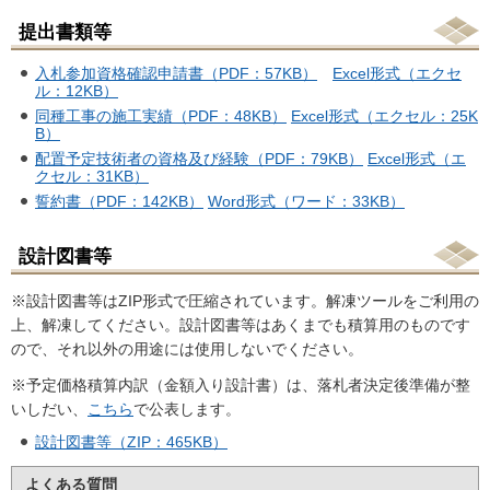
提出書類等
入札参加資格確認申請書（PDF：57KB）
Excel形式（エクセ
ル：12KB）
同種工事の施工実績（PDF：48KB）
Excel形式（エクセル：25K
B）
配置予定技術者の資格及び経験（PDF：79KB）
Excel形式（エ
クセル：31KB）
誓約書（PDF：142KB）
Word形式（ワード：33KB）
設計図書等
※設計図書等はZIP形式で圧縮されています。解凍ツールをご利用の
上、解凍してください。設計図書等はあくまでも積算用のものです
ので、それ以外の用途には使用しないでください。
※予定価格積算内訳（金額入り設計書）は、落札者決定後準備が整
いしだい、
こちら
で公表します。
設計図書等（ZIP：465KB）
よくある質問