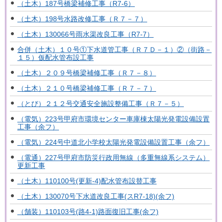
（土木）187号橋梁補修工事（R7-6）
（土木）198号水路改修工事（Ｒ７－７）
（土木）130066号雨水渠改良工事（R7-7）
合併（土木）１０号①下水道管工事（Ｒ７Ｄ－１）②（街路－
１５）仮配水管布設工事
（土木）２０９号橋梁補修工事（Ｒ７－８）
（土木）２１０号橋梁補修工事（Ｒ７－７）
（とび）２１２号交通安全施設整備工事（Ｒ７－５）
（電気）223号甲府市環境センター車庫棟太陽光発電設備設置
工事（余フ）
（電気）224号中道北小学校太陽光発電設備設置工事（余フ）
（電通）227号甲府市防災行政用無線（多重無線系システム）
更新工事
（土木）110100号(更新-4)配水管布設替工事
（土木）130070号下水道改良工事(スR7-18)(余フ)
（舗装）110103号(路4-1)路面復旧工事(余フ)