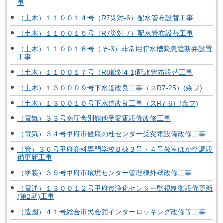
事
（土木）１１００１４号（R7災対-6）配水管布設替工事
（土木）１１００１５号（R7災対-7）配水管布設替工事
（土木）１１００１６号（そ-3）非常用貯水槽緊急遮断弁設置
工事
（土木）１１００１７号（R8鉛対4-1)配水管布設替工事
（土木）１３０００９号下水道改良工事（スR7-25）(余フ)
（土木）１３００１０号下水道改良工事（スR7-6）(余フ)
（電気）３３号南庁舎別館他受変電設備改修工事
（電気）３４号甲府市健康の杜センター受変電設備改修工事
（管）３６号甲府商科専門学校Ｂ棟３号・４号教室ほか空調設
備更新工事
（塗装）３９号甲府市環境センター管理棟外壁改修工事
（電通）１３００１２号甲府市浄化センター監視制御設備更新
(第2期)工事
（造園）４１号総合市民会館インターロッキング改修等工事