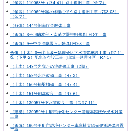
（舗装）110068号（路4-41）路面復旧工事（余フ）
（舗装）110069号漏水修理に伴う路面復旧工事（路3-03）
（余フ）
（解体）144号旧南庁舎解体工事
（電気）8号消防本部・南消防署照明器具LED化工事
（電気）9号中央消防署照明器具LED化工事
合併（土木）6号①山城一処理分区下水道管布設工事（R7-1）
②（下甲-2）配水管布設工事（山城一処理分区・R7-1）
（土木）149号岩窪ため池改修工事（2期）
（土木）159号水路改修工事（R7-3）
（土木）150号橋梁補修工事（R7-4）
（土木）151号側溝改良工事（R7-6）
（土木）130057号下水道改良工事（スR7-11）
（建築）130059号甲府市浄化センター管理本館ほか浸水対策
工事
（電気）160号甲府市環境センター車庫棟太陽光発電設備設置
工事