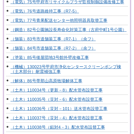
（電気）75号甲府市リサイクルプラザ監視制御設備改修工事
（電気）76号道路維持工事（R7-5）
（電気）77号青果配送センター他照明器具取替工事
（鋼造）82号公園施設長寿命化対策工事（古府中町1号公園）
（舗装）83号市道舗装工事（R7-1）（余フ）
（舗装）84号市道舗装工事（R7-2）（余フ）
（塗装）85号後屋団地3号館外壁改修工事
（機械）130023号甲府市浄化センタースクリーンポンプ棟
（土木部分）耐震補強工事
（解体）86号帯那山高原牧場解体工事
（土木）110034号（更新－8）配水管布設替工事
（土木）110035号（災対－6）配水管布設替工事
（土木）110036号（災対－101）送水管布設替工事
（土木）110037号（災対－4）配水管布設替工事
（土木）110038号（鉛対4－3）配水管布設替工事