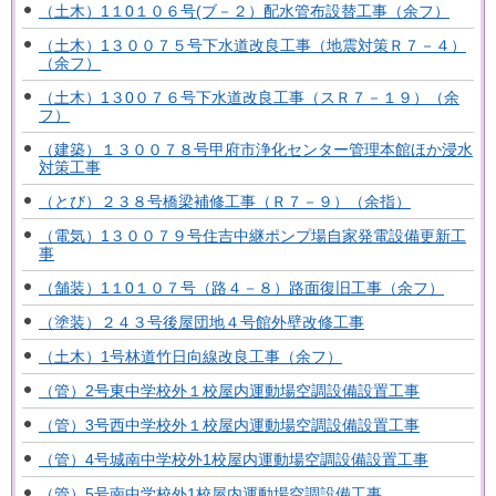
（土木）1１0１０６号(ブ－２）配水管布設替工事（余フ）
（土木）1３００７５号下水道改良工事（地震対策Ｒ７－４）
（余フ）
（土木）1３0０７６号下水道改良工事（スＲ７－１９）（余
フ）
（建築）１３００７８号甲府市浄化センター管理本館ほか浸水
対策工事
（とび）２３８号橋梁補修工事（Ｒ７－９）（余指）
（電気）1３００７９号住吉中継ポンプ場自家発電設備更新工
事
（舗装）1１0１０７号（路４－８）路面復旧工事（余フ）
（塗装）２４３号後屋団地４号館外壁改修工事
（土木）1号林道竹日向線改良工事（余フ）
（管）2号東中学校外１校屋内運動場空調設備設置工事
（管）3号西中学校外１校屋内運動場空調設備設置工事
（管）4号城南中学校外1校屋内運動場空調設備設置工事
（管）5号南中学校外1校屋内運動場空調設備工事