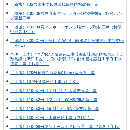
（防水）103号南中学校武道場屋根防水改修工事
（機械）130038号甲府市浄化センター脱水機棟No.2破砕ポン
プ更新工事
（機械）140004号マンホールポンプ場ポンプ取替工事（特環
甲府スR7-1）
（建設）330031号四分川第7幹線（雨水渠）実施設計業務委託
（R7-1）
合併（土木）4号①R7道路築造工事【都市計画道路城東三丁目
敷島線（伊勢工区）】②（街路-16）配水管布設替工事③下水
道管工事（R7D-14）
（土木）120号耐震性貯水槽100m3型設置工事
（土木）107号側溝改良工事（R7-3）
（土木）110051号（災対-7）配水管布設替工事
（土木）110052号（ブ-101）配水管布設替工事
（土木）110053号（鉛対4-5）配水管布設替工事
（土木）130041号下水道改良工事（スR7-1）
（土木）140006号マンホールトイレ設置工事（特環甲府R7-