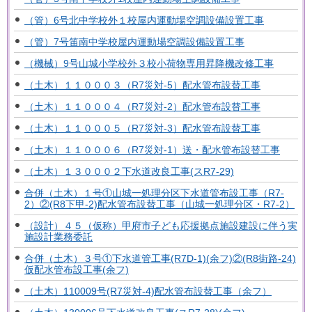
（管）6号北中学校外１校屋内運動場空調設備設置工事
（管）7号笛南中学校屋内運動場空調設備設置工事
（機械）9号山城小学校外３校小荷物専用昇降機改修工事
（土木）１１０００３（R7災対-5）配水管布設替工事
（土木）１１０００４（R7災対-2）配水管布設替工事
（土木）１１０００５（R7災対-3）配水管布設替工事
（土木）１１０００６（R7災対-1）送・配水管布設替工事
（土木）１３０００２下水道改良工事(スR7-29)
合併（土木）１号①山城一処理分区下水道管布設工事（R7-
2）②(R8下甲-2)配水管布設替工事（山城一処理分区・R7-2）
（設計）４５（仮称）甲府市子ども応援拠点施設建設に伴う実
施設計業務委託
合併（土木）３号①下水道管工事(R7D-1)(余フ)②(R8街路-24)
仮配水管布設工事(余フ)
（土木）110009号(R7災対-4)配水管布設替工事（余フ）