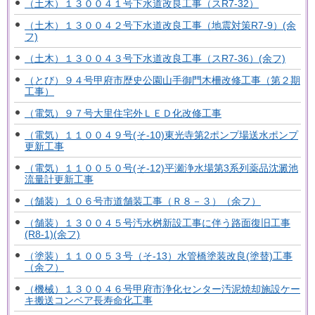
（土木）１３００４１号下水道改良工事（スR7-32）
（土木）１３００４２号下水道改良工事（地震対策R7-9）(余
フ)
（土木）１３００４３号下水道改良工事（スR7-36）(余フ)
（とび）９４号甲府市歴史公園山手御門木柵改修工事（第２期
工事）
（電気）９７号大里住宅外ＬＥＤ化改修工事
（電気）１１００４９号(そ-10)東光寺第2ポンプ場送水ポンプ
更新工事
（電気）１１００５０号(そ-12)平瀬浄水場第3系列薬品沈澱池
流量計更新工事
（舗装）１０６号市道舗装工事（Ｒ８－３）（余フ）
（舗装）１３００４５号汚水桝新設工事に伴う路面復旧工事
(R8-1)(余フ)
（塗装）１１００５３号（そ-13）水管橋塗装改良(塗替)工事
（余フ）
（機械）１３００４６号甲府市浄化センター汚泥焼却施設ケー
キ搬送コンベア長寿命化工事