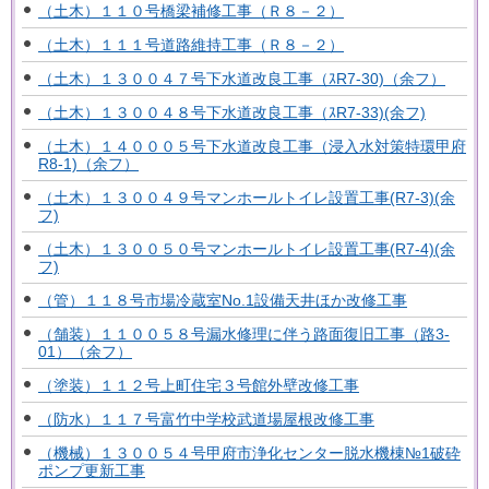
（土木）１１０号橋梁補修工事（Ｒ８－２）
（土木）１１１号道路維持工事（Ｒ８－２）
（土木）１３００４７号下水道改良工事（ｽR7-30)（余フ）
（土木）１３００４８号下水道改良工事（ｽR7-33)(余フ)
（土木）１４０００５号下水道改良工事（浸入水対策特環甲府
R8-1)（余フ）
（土木）１３００４９号マンホールトイレ設置工事(R7-3)(余
フ)
（土木）１３００５０号マンホールトイレ設置工事(R7-4)(余
フ)
（管）１１８号市場冷蔵室No.1設備天井ほか改修工事
（舗装）１１００５８号漏水修理に伴う路面復旧工事（路3-
01）（余フ）
（塗装）１１２号上町住宅３号館外壁改修工事
（防水）１１７号富竹中学校武道場屋根改修工事
（機械）１３００５４号甲府市浄化センター脱水機棟№1破砕
ポンプ更新工事