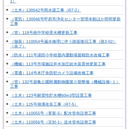
1）
（土木）130042号雨水渠工事（R7-2）
（電気）130046号甲府市浄化センター管理本館ほか照明更新
工事
（管）118号南中学校受水槽更新工事
（舗装）110054号漏水修理に伴う路面復旧工事（路3-02）
（余フ）
（防水）111号湯田小学校屋内運動場屋根防水改修工事
（機械）113号市場施設井水加圧給水装置他更新工事
（電通）114号本庁舎防犯カメラ設備改修工事
（管）132号遊亀公園附属動物園第Ⅱ期整備（機械設備−１）
工事
（土木）123号耐震性貯水槽60m3型設置工事
（土木）125号側溝改良工事（R7-5）
（土木）110055号（更新-5）配水管布設替工事
（土木）110056号（災対-1）送水管布設替工事