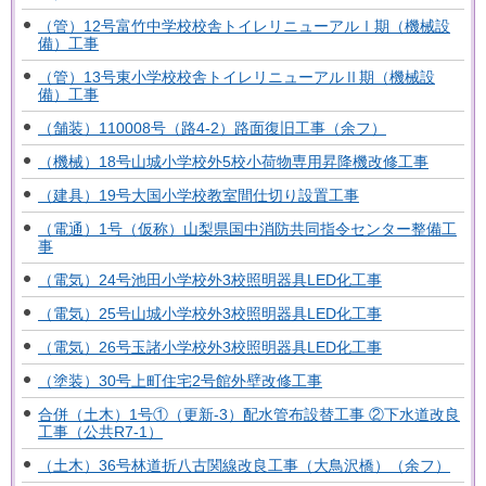
（管）12号富竹中学校校舎トイレリニューアルⅠ期（機械設
備）工事
（管）13号東小学校校舎トイレリニューアルⅡ期（機械設
備）工事
（舗装）110008号（路4-2）路面復旧工事（余フ）
（機械）18号山城小学校外5校小荷物専用昇降機改修工事
（建具）19号大国小学校教室間仕切り設置工事
（電通）1号（仮称）山梨県国中消防共同指令センター整備工
事
（電気）24号池田小学校外3校照明器具LED化工事
（電気）25号山城小学校外3校照明器具LED化工事
（電気）26号玉諸小学校外3校照明器具LED化工事
（塗装）30号上町住宅2号館外壁改修工事
合併（土木）1号①（更新-3）配水管布設替工事 ②下水道改良
工事（公共R7-1）
（土木）36号林道折八古関線改良工事（大鳥沢橋）（余フ）