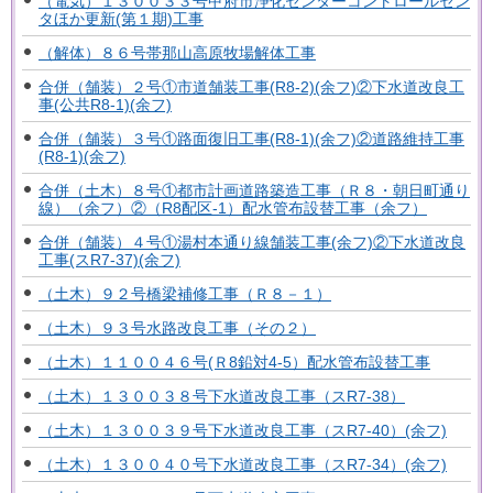
（電気）１３００３３号甲府市浄化センターコントロールセン
タほか更新(第１期)工事
（解体）８６号帯那山高原牧場解体工事
合併（舗装）２号①市道舗装工事(R8-2)(余フ)②下水道改良工
事(公共R8-1)(余フ)
合併（舗装）３号①路面復旧工事(R8-1)(余フ)②道路維持工事
(R8-1)(余フ)
合併（土木）８号①都市計画道路築造工事（Ｒ８・朝日町通り
線）（余フ）②（R8配区-1）配水管布設替工事（余フ）
合併（舗装）４号①湯村本通り線舗装工事(余フ)②下水道改良
工事(スR7-37)(余フ)
（土木）９２号橋梁補修工事（Ｒ８－１）
（土木）９３号水路改良工事（その２）
（土木）１１００４６号(Ｒ8鉛対4-5）配水管布設替工事
（土木）１３００３８号下水道改良工事（スR7-38）
（土木）１３００３９号下水道改良工事（スR7-40）(余フ)
（土木）１３００４０号下水道改良工事（スR7-34）(余フ)