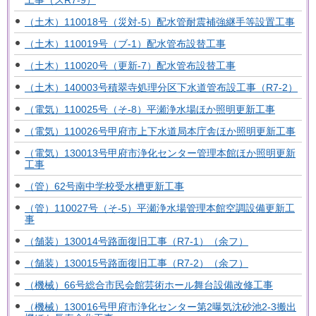
（土木）110018号（災対-5）配水管耐震補強継手等設置工事
（土木）110019号（ブ-1）配水管布設替工事
（土木）110020号（更新-7）配水管布設替工事
（土木）140003号積翠寺処理分区下水道管布設工事（R7-2）
（電気）110025号（そ-8）平瀬浄水場ほか照明更新工事
（電気）110026号甲府市上下水道局本庁舎ほか照明更新工事
（電気）130013号甲府市浄化センター管理本館ほか照明更新
工事
（管）62号南中学校受水槽更新工事
（管）110027号（そ-5）平瀬浄水場管理本館空調設備更新工
事
（舗装）130014号路面復旧工事（R7-1）（余フ）
（舗装）130015号路面復旧工事（R7-2）（余フ）
（機械）66号総合市民会館芸術ホール舞台設備改修工事
（機械）130016号甲府市浄化センター第2曝気沈砂池2-3搬出