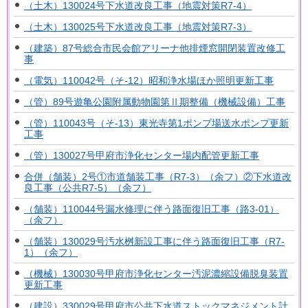
（土木）130024号下水道改良工事（地震対策R7-4）
（土木）130025号下水道改良工事（地震対策R7-3）
（建築）87号総合市民会館アリーナ他排煙窓開閉装置改修工
事
（電気）110042号（そ-12）昭和浄水場ほか照明更新工事
（管）89号遊亀公園附属動物園第Ⅱ期整備（機械設備）工事
（管）110043号（そ-13）東光寺第1ポンプ場送水ポンプ更新
工事
（管）130027号甲府市浄化センター場内配管更新工事
合併（舗装）2号①市道舗装工事（R7-3）（余フ）②下水道改
良工事（公共R7-5）（余フ）
（舗装）110044号漏水修理に伴う路面復旧工事（路3-01）
（余フ）
（舗装）130029号汚水桝新設工事に伴う路面復旧工事（R7-
1）（余フ）
（機械）130030号甲府市浄化センター汚泥濃縮設備脱臭装置
更新工事
（建設）330029号甲府市公共下水道ストックマネジメント計