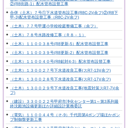
②(R8街路-1）配水管布設替工事
合併（土木）７号①下水道管布設工事(R8C-2)(余フ)②(R8下
甲-3)配水管布設替工事（R8C-2)(余フ)
（土木）７７号甲運小学校校庭整備工事（余フ）
（土木）７８号水路改修工事（Ｒ８－１）
（土木）１１００３８号(R8更新-5）配水管布設替工事
（土木）１１００３９号(R8更新-2）配水管布設替工事
（土木）１１００４０号(R8鉛対4-3）配水管布設替工事
（土木）１３００２７号下水道改良工事(スR7-13)(余フ)
（土木）１３００２８号下水道改良工事(スR7-17)(余フ)
（土木）１３００２９号下水道改良工事(地震対策スR7-7)(余
フ)
（建設）３３００２２号甲府市浄化センター第1～第3系列最
終沈殿池設備更新ほか詳細設計業務委託
（電気）１１００４４号（そ-9）千代田第4ポンプ場ほかポン
プ制御盤更新工事