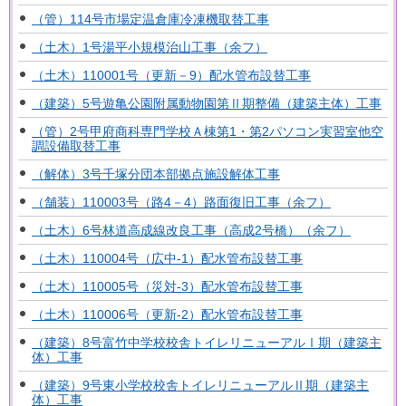
（管）114号市場定温倉庫冷凍機取替工事
（土木）1号湯平小規模治山工事（余フ）
（土木）110001号（更新－9）配水管布設替工事
（建築）5号遊亀公園附属動物園第Ⅱ期整備（建築主体）工事
（管）2号甲府商科専門学校Ａ棟第1・第2パソコン実習室他空
調設備取替工事
（解体）3号千塚分団本部拠点施設解体工事
（舗装）110003号（路4－4）路面復旧工事（余フ）
（土木）6号林道高成線改良工事（高成2号橋）（余フ）
（土木）110004号（広中-1）配水管布設替工事
（土木）110005号（災対-3）配水管布設替工事
（土木）110006号（更新-2）配水管布設替工事
（建築）8号富竹中学校校舎トイレリニューアルⅠ期（建築主
体）工事
（建築）9号東小学校校舎トイレリニューアルⅡ期（建築主
体）工事