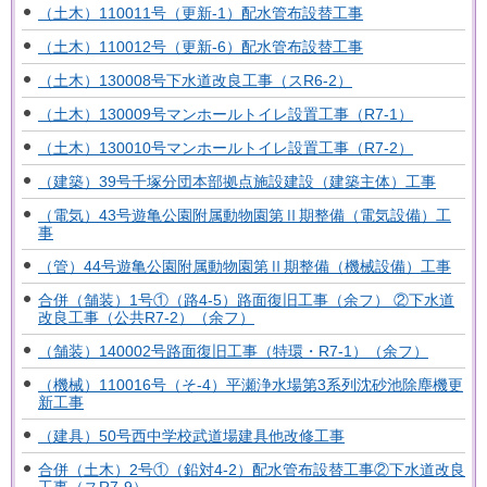
（土木）110011号（更新-1）配水管布設替工事
（土木）110012号（更新-6）配水管布設替工事
（土木）130008号下水道改良工事（スR6-2）
（土木）130009号マンホールトイレ設置工事（R7-1）
（土木）130010号マンホールトイレ設置工事（R7-2）
（建築）39号千塚分団本部拠点施設建設（建築主体）工事
（電気）43号遊亀公園附属動物園第Ⅱ期整備（電気設備）工
事
（管）44号遊亀公園附属動物園第Ⅱ期整備（機械設備）工事
合併（舗装）1号①（路4-5）路面復旧工事（余フ） ②下水道
改良工事（公共R7-2）（余フ）
（舗装）140002号路面復旧工事（特環・R7-1）（余フ）
（機械）110016号（そ-4）平瀬浄水場第3系列沈砂池除塵機更
新工事
（建具）50号西中学校武道場建具他改修工事
合併（土木）2号①（鉛対4-2）配水管布設替工事②下水道改良
工事（スR7-9）