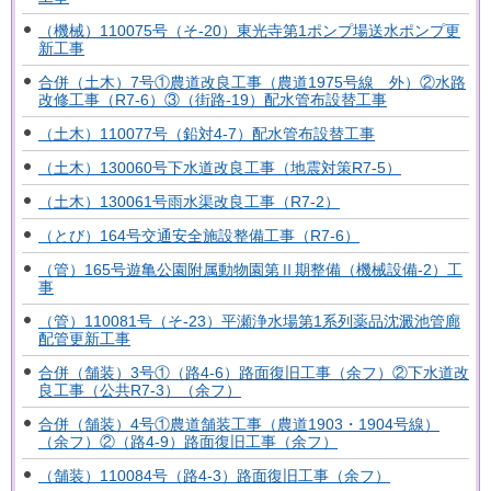
（機械）110075号（そ-20）東光寺第1ポンプ場送水ポンプ更
新工事
合併（土木）7号①農道改良工事（農道1975号線 外）②水路
改修工事（R7-6）③（街路-19）配水管布設替工事
（土木）110077号（鉛対4-7）配水管布設替工事
（土木）130060号下水道改良工事（地震対策R7-5）
（土木）130061号雨水渠改良工事（R7-2）
（とび）164号交通安全施設整備工事（R7-6）
（管）165号遊亀公園附属動物園第Ⅱ期整備（機械設備-2）工
事
（管）110081号（そ-23）平瀬浄水場第1系列薬品沈澱池管廊
配管更新工事
合併（舗装）3号①（路4-6）路面復旧工事（余フ）②下水道改
良工事（公共R7-3）（余フ）
合併（舗装）4号①農道舗装工事（農道1903・1904号線）
（余フ）②（路4-9）路面復旧工事（余フ）
（舗装）110084号（路4-3）路面復旧工事（余フ）