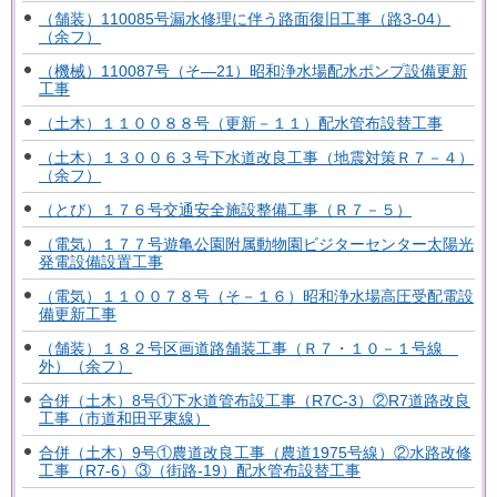
（舗装）110085号漏水修理に伴う路面復旧工事（路3-04）
（余フ）
（機械）110087号（そ―21）昭和浄水場配水ポンプ設備更新
工事
（土木）１１００８８号（更新－１１）配水管布設替工事
（土木）１３００６３号下水道改良工事（地震対策Ｒ７－４）
（余フ）
（とび）１７６号交通安全施設整備工事（Ｒ７－５）
（電気）１７７号遊亀公園附属動物園ビジターセンター太陽光
発電設備設置工事
（電気）１１００７８号（そ－１６）昭和浄水場高圧受配電設
備更新工事
（舗装）１８２号区画道路舗装工事（Ｒ７・１０－１号線
外）（余フ）
合併（土木）8号①下水道管布設工事（R7C-3）②R7道路改良
工事（市道和田平東線）
合併（土木）9号①農道改良工事（農道1975号線）②水路改修
工事（R7-6）③（街路-19）配水管布設替工事