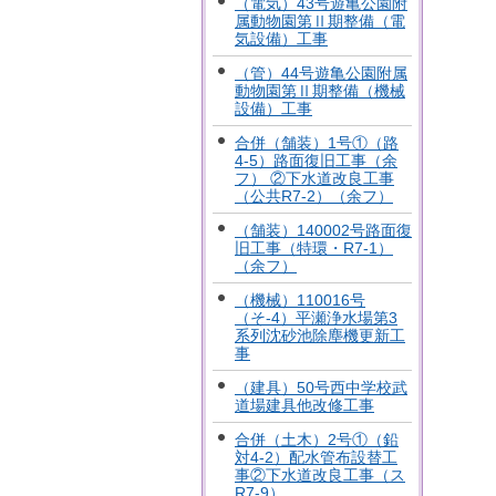
（電気）43号遊亀公園附
属動物園第Ⅱ期整備（電
気設備）工事
（管）44号遊亀公園附属
動物園第Ⅱ期整備（機械
設備）工事
合併（舗装）1号①（路
4-5）路面復旧工事（余
フ） ②下水道改良工事
（公共R7-2）（余フ）
（舗装）140002号路面復
旧工事（特環・R7-1）
（余フ）
（機械）110016号
（そ-4）平瀬浄水場第3
系列沈砂池除塵機更新工
事
（建具）50号西中学校武
道場建具他改修工事
合併（土木）2号①（鉛
対4-2）配水管布設替工
事②下水道改良工事（ス
R7-9）