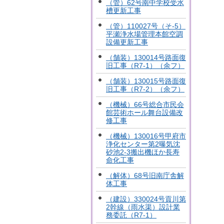
（管）62号南中学校受水
槽更新工事
（管）110027号（そ-5）
平瀬浄水場管理本館空調
設備更新工事
（舗装）130014号路面復
旧工事（R7-1）（余フ）
（舗装）130015号路面復
旧工事（R7-2）（余フ）
（機械）66号総合市民会
館芸術ホール舞台設備改
修工事
（機械）130016号甲府市
浄化センター第2曝気沈
砂池2-3搬出機ほか長寿
命化工事
（解体）68号旧南庁舎解
体工事
（建設）330024号貢川第
2幹線（雨水渠）設計業
務委託（R7-1）