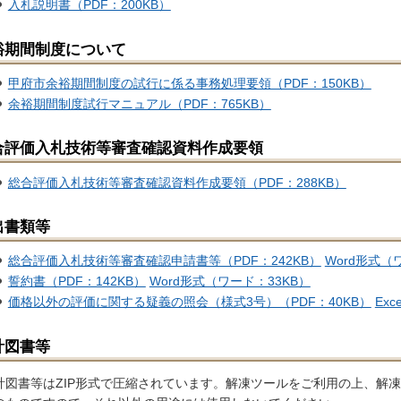
入札説明書（PDF：200KB）
裕期間制度について
甲府市余裕期間制度の試行に係る事務処理要領（PDF：150KB）
余裕期間制度試行マニュアル（PDF：765KB）
合評価入札技術等審査確認資料作成要領
総合評価入札技術等審査確認資料作成要領（PDF：288KB）
出書類等
総合評価入札技術等審査確認申請書等（PDF：242KB）
Word形式（
誓約書（PDF：142KB）
Word形式（ワード：33KB）
価格以外の評価に関する疑義の照会（様式3号）（PDF：40KB）
Ex
計図書等
計図書等はZIP形式で圧縮されています。解凍ツールをご利用の上、解