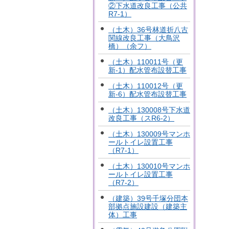
②下水道改良工事（公共
R7-1）
（土木）36号林道折八古
関線改良工事（大鳥沢
橋）（余フ）
（土木）110011号（更
新-1）配水管布設替工事
（土木）110012号（更
新-6）配水管布設替工事
（土木）130008号下水道
改良工事（スR6-2）
（土木）130009号マンホ
ールトイレ設置工事
（R7-1）
（土木）130010号マンホ
ールトイレ設置工事
（R7-2）
（建築）39号千塚分団本
部拠点施設建設（建築主
体）工事