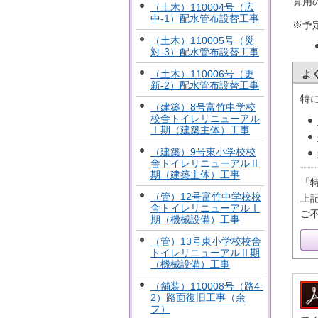
算用
（土木）110004号（広
中-1）配水管布設替工事
※予
（土木）110005号（災
対-3）配水管布設替工事
（土木）110006号（更
よ
新-2）配水管布設替工事
特
（建築）8号富竹中学校
校舎トイレリニューアル
Ⅰ期（建築主体）工事
（建築）9号東小学校校
舎トイレリニューアルⅡ
期（建築主体）工事
「
（管）12号富竹中学校校
上
舎トイレリニューアルⅠ
ご
期（機械設備）工事
（管）13号東小学校校舎
トイレリニューアルⅡ期
（機械設備）工事
（舗装）110008号（路4-
2）路面復旧工事（余
フ）