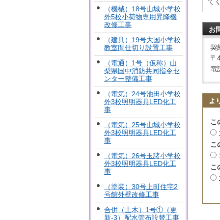
て
（機械）18号山城小学校
外5校小荷物専用昇降機
改修工事
お
（建具）19号大国小学校
契
教室間仕切り設置工事
〒
（電通）1号（仮称）山
電話
梨県国中消防共同指令セ
ンター整備工事
（電気）24号池田小学校
よ
外3校照明器具LED化工
事
こ
（電気）25号山城小学校
外3校照明器具LED化工
事
こ
（電気）26号玉諸小学校
外3校照明器具LED化工
こ
事
（塗装）30号上町住宅2
号館外壁改修工事
合併（土木）1号①（更
新-3）配水管布設替工事