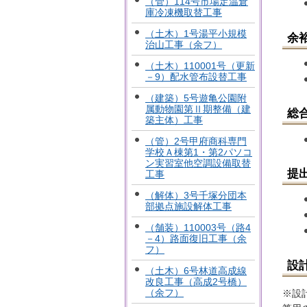
（管）114号市場定温倉
庫冷凍機取替工事
（土木）1号湯平小規模
余
治山工事（余フ）
（土木）110001号（更新
－9）配水管布設替工事
（建築）5号遊亀公園附
属動物園第Ⅱ期整備（建
総
築主体）工事
（管）2号甲府商科専門
学校Ａ棟第1・第2パソコ
ン実習室他空調設備取替
提
工事
（解体）3号千塚分団本
部拠点施設解体工事
（舗装）110003号（路4
－4）路面復旧工事（余
フ）
設
（土木）6号林道高成線
改良工事（高成2号橋）
（余フ）
※設