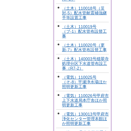
（土木）110018号（災
対-5）配水管耐震補強継
手等設置工事
（土木）110019号
（ブ-1）配水管布設替工
事
（土木）110020号（更
新-7）配水管布設替工事
（土木）140003号積翠寺
処理分区下水道管布設工
事（R7-2）
（電気）110025号
（そ-8）平瀬浄水場ほか
照明更新工事
（電気）110026号甲府市
上下水道局本庁舎ほか照
明更新工事
（電気）130013号甲府市
浄化センター管理本館ほ
か照明更新工事