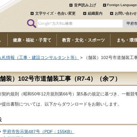
音声読み上げ
Foreign Language
文字サイズ・色合い変更
組織案内
お問い合わせ
し
健康・福祉・子育て
教育・文化・スポーツ
まち・環
入札情報（工事・建設コンサルタント等）
> （舗装）102号市道舗装工
舗装）102号市道舗装工事（R7-4）（余フ）
市契約規則（昭和50年12月規則第66号）第5条の規定に基づき、一般
や提出書類については、以下からダウンロードをお願いします。
示
甲府市告示第487号（PDF：155KB）