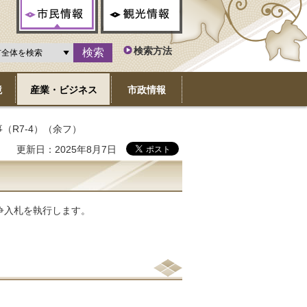
市民情報
観光情報
検索方法
境
産業・ビジネス
市政情報
事（R7-4）（余フ）
更新日：2025年8月7日
競争入札を執行します。