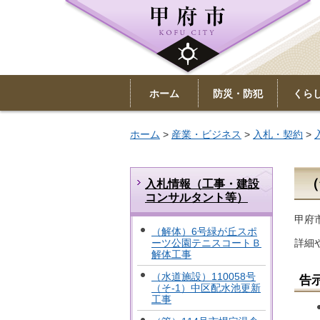
ホーム
防災・防犯
くら
ホーム
>
産業・ビジネス
>
入札・契約
>
（
入札情報（工事・建設
コンサルタント等）
甲府
（解体）6号緑が丘スポ
詳細
ーツ公園テニスコートＢ
解体工事
（水道施設）110058号
告
（そ-1）中区配水池更新
工事