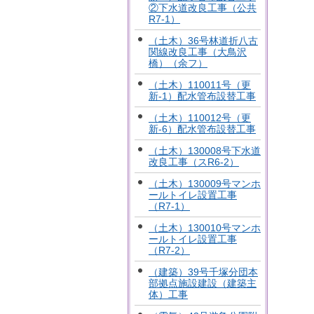
②下水道改良工事（公共
R7-1）
（土木）36号林道折八古
関線改良工事（大鳥沢
橋）（余フ）
（土木）110011号（更
新-1）配水管布設替工事
（土木）110012号（更
新-6）配水管布設替工事
（土木）130008号下水道
改良工事（スR6-2）
（土木）130009号マンホ
ールトイレ設置工事
（R7-1）
（土木）130010号マンホ
ールトイレ設置工事
（R7-2）
（建築）39号千塚分団本
部拠点施設建設（建築主
体）工事