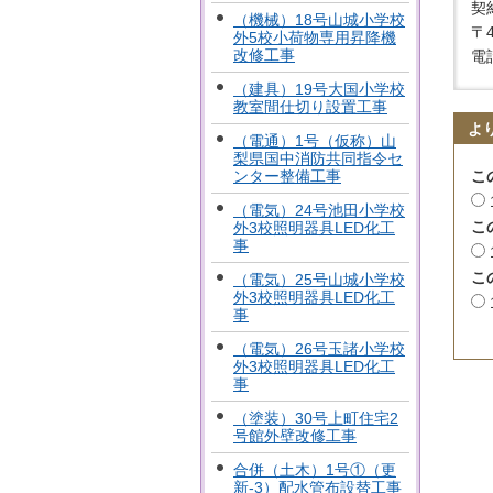
契
（機械）18号山城小学校
〒
外5校小荷物専用昇降機
改修工事
電話
（建具）19号大国小学校
教室間仕切り設置工事
よ
（電通）1号（仮称）山
梨県国中消防共同指令セ
こ
ンター整備工事
（電気）24号池田小学校
こ
外3校照明器具LED化工
事
こ
（電気）25号山城小学校
外3校照明器具LED化工
事
（電気）26号玉諸小学校
外3校照明器具LED化工
事
（塗装）30号上町住宅2
号館外壁改修工事
合併（土木）1号①（更
新-3）配水管布設替工事