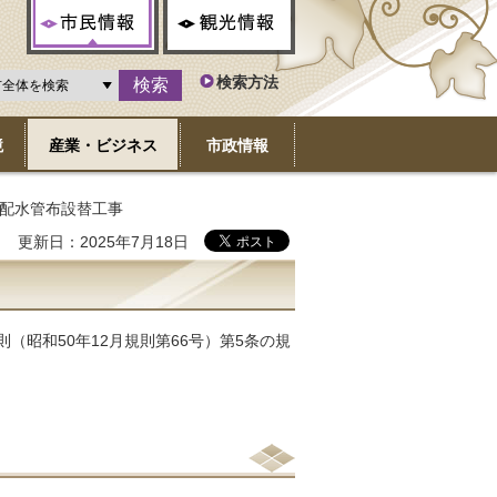
市民情報
観光情報
検索方法
境
産業・ビジネス
市政情報
1）配水管布設替工事
更新日：2025年7月18日
（昭和50年12月規則第66号）第5条の規