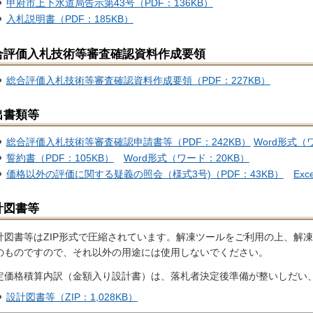
甲府市上下水道局告示第43号（PDF：136KB）
入札説明書（PDF：185KB）
合評価入札技術等審査確認資料作成要領
総合評価入札技術等審査確認資料作成要領（PDF：227KB）
出書類等
総合評価入札技術等審査確認申請書等（PDF：242KB）
Word形式（
誓約書（PDF：105KB）
Word形式（ワード：20KB）
価格以外の評価に関する疑義の照会（様式3号)（PDF：43KB）
Ex
計図書等
計図書等はZIP形式で圧縮されています。解凍ツールをご利用の上、解
のものですので、それ以外の用途には使用しないでください。
定価格積算内訳（金額入り設計書）は、落札者決定後準備が整いしだい
設計図書等（ZIP：1,028KB）