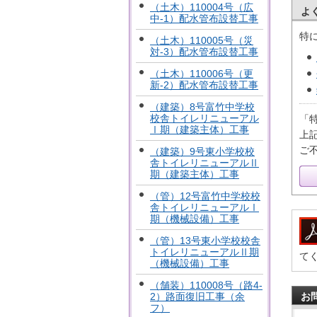
（土木）110004号（広
よ
中-1）配水管布設替工事
特
（土木）110005号（災
対-3）配水管布設替工事
（土木）110006号（更
新-2）配水管布設替工事
（建築）8号富竹中学校
校舎トイレリニューアル
「
Ⅰ期（建築主体）工事
上
ご
（建築）9号東小学校校
舎トイレリニューアルⅡ
期（建築主体）工事
（管）12号富竹中学校校
舎トイレリニューアルⅠ
期（機械設備）工事
（管）13号東小学校校舎
トイレリニューアルⅡ期
て
（機械設備）工事
（舗装）110008号（路4-
2）路面復旧工事（余
お
フ）