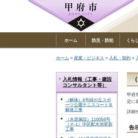
ホーム
防災・防犯
くら
ホーム
>
産業・ビジネス
>
入札・契約
>
（
入札情報（工事・建設
コンサルタント等）
甲府
（解体）6号緑が丘スポ
定に
ーツ公園テニスコートＢ
解体工事
詳細
（水道施設）110058号
（そ-1）中区配水池更新
告
工事