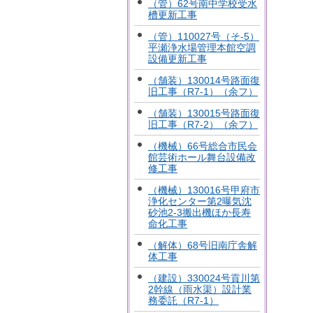
（管）62号南中学校受水
槽更新工事
（管）110027号（そ-5）
平瀬浄水場管理本館空調
設備更新工事
（舗装）130014号路面復
旧工事（R7-1）（余フ）
（舗装）130015号路面復
旧工事（R7-2）（余フ）
（機械）66号総合市民会
館芸術ホール舞台設備改
修工事
（機械）130016号甲府市
浄化センター第2曝気沈
砂池2-3搬出機ほか長寿
命化工事
（解体）68号旧南庁舎解
体工事
（建設）330024号貢川第
2幹線（雨水渠）設計業
務委託（R7-1）