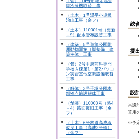
（管）114号市場定温倉
庫冷凍機取替工事
（土木）1号湯平小規模
治山工事（余フ）
総
（土木）110001号（更新
－9）配水管布設替工事
（建築）5号遊亀公園附
属動物園第Ⅱ期整備（建
提
築主体）工事
（管）2号甲府商科専門
学校Ａ棟第1・第2パソコ
ン実習室他空調設備取替
工事
（解体）3号千塚分団本
設
部拠点施設解体工事
（舗装）110003号（路4
※設
－4）路面復旧工事（余
算用
フ）
※予
（土木）6号林道高成線
改良工事（高成2号橋）
（余フ）