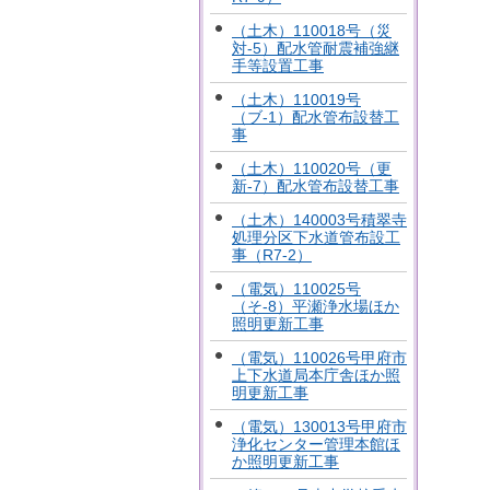
（土木）110018号（災
対-5）配水管耐震補強継
手等設置工事
（土木）110019号
（ブ-1）配水管布設替工
事
（土木）110020号（更
新-7）配水管布設替工事
（土木）140003号積翠寺
処理分区下水道管布設工
事（R7-2）
（電気）110025号
（そ-8）平瀬浄水場ほか
照明更新工事
（電気）110026号甲府市
上下水道局本庁舎ほか照
明更新工事
（電気）130013号甲府市
浄化センター管理本館ほ
か照明更新工事