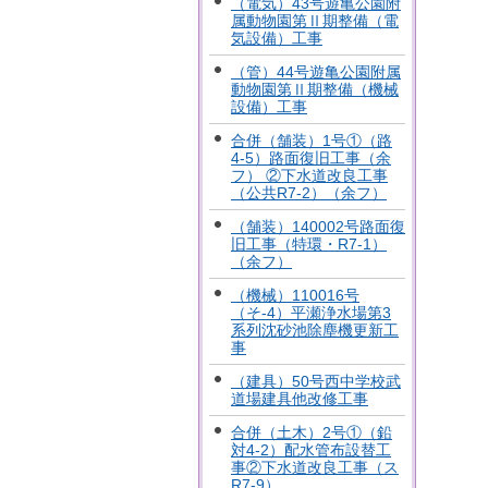
（電気）43号遊亀公園附
属動物園第Ⅱ期整備（電
気設備）工事
（管）44号遊亀公園附属
動物園第Ⅱ期整備（機械
設備）工事
合併（舗装）1号①（路
4-5）路面復旧工事（余
フ） ②下水道改良工事
（公共R7-2）（余フ）
（舗装）140002号路面復
旧工事（特環・R7-1）
（余フ）
（機械）110016号
（そ-4）平瀬浄水場第3
系列沈砂池除塵機更新工
事
（建具）50号西中学校武
道場建具他改修工事
合併（土木）2号①（鉛
対4-2）配水管布設替工
事②下水道改良工事（ス
R7-9）