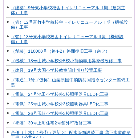
（建築）9号東小学校校舎トイレリニューアルⅡ期（建築主
体）工事
（管）12号富竹中学校校舎トイレリニューアルⅠ期（機械設
備）工事
（管）13号東小学校校舎トイレリニューアルⅡ期（機械設
備）工事
（舗装）110008号（路4-2）路面復旧工事（余フ）
（機械）18号山城小学校外5校小荷物専用昇降機改修工事
（建具）19号大国小学校教室間仕切り設置工事
（電通）1号（仮称）山梨県国中消防共同指令センター整備工
事
（電気）24号池田小学校外3校照明器具LED化工事
（電気）25号山城小学校外3校照明器具LED化工事
（電気）26号玉諸小学校外3校照明器具LED化工事
（塗装）30号上町住宅2号館外壁改修工事
合併（土木）1号①（更新-3）配水管布設替工事 ②下水道改良
工事（公共R7-1）