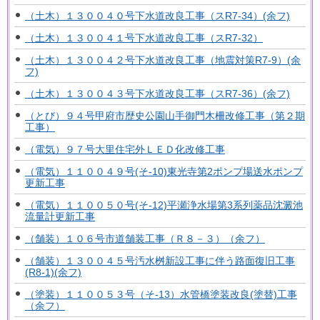
（土木）１３００４０号下水道改良工事（スR7-34）(余フ)
（土木）１３００４１号下水道改良工事（スR7-32）
（土木）１３００４２号下水道改良工事（地震対策R7-9）(余
フ)
（土木）１３００４３号下水道改良工事（スR7-36）(余フ)
（とび）９４号甲府市歴史公園山手御門木柵改修工事（第２期
工事）
（電気）９７号大里住宅外ＬＥＤ化改修工事
（電気）１１００４９号(そ-10)東光寺第2ポンプ場送水ポンプ
更新工事
（電気）１１００５０号(そ-12)平瀬浄水場第3系列薬品沈澱池
流量計更新工事
（舗装）１０６号市道舗装工事（Ｒ８－３）（余フ）
（舗装）１３００４５号汚水桝新設工事に伴う路面復旧工事
(R8-1)(余フ)
（塗装）１１００５３号（そ-13）水管橋塗装改良(塗替)工事
（余フ）