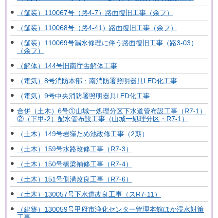
（舗装）110067号（路4-7）路面復旧工事（余フ）
（舗装）110068号（路4-41）路面復旧工事（余フ）
（舗装）110069号漏水修理に伴う路面復旧工事（路3-03）
（余フ）
（解体）144号旧南庁舎解体工事
（電気）8号消防本部・南消防署照明器具LED化工事
（電気）9号中央消防署照明器具LED化工事
合併（土木）6号①山城一処理分区下水道管布設工事（R7-1）
②（下甲-2）配水管布設工事（山城一処理分区・R7-1）
（土木）149号岩窪ため池改修工事（2期）
（土木）159号水路改修工事（R7-3）
（土木）150号橋梁補修工事（R7-4）
（土木）151号側溝改良工事（R7-6）
（土木）130057号下水道改良工事（スR7-11）
（建築）130059号甲府市浄化センター管理本館ほか浸水対策
工事