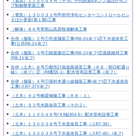
（電気）１１００４４号（そ-9）千代田第4ポンプ場ほかポン
プ制御盤更新工事
（電気）１３００３３号甲府市浄化センターコントロールセン
タほか更新(第１期)工事
（解体）８６号帯那山高原牧場解体工事
合併（舗装）２号①市道舗装工事(R8-2)(余フ)②下水道改良工
事(公共R8-1)(余フ)
合併（舗装）３号①路面復旧工事(R8-1)(余フ)②道路維持工事
(R8-1)(余フ)
合併（土木）８号①都市計画道路築造工事（Ｒ８・朝日町通り
線）（余フ）②（R8配区-1）配水管布設替工事（余フ）
合併（舗装）４号①湯村本通り線舗装工事(余フ)②下水道改良
工事(スR7-37)(余フ)
（土木）９２号橋梁補修工事（Ｒ８－１）
（土木）９３号水路改良工事（その２）
（土木）１１００４６号(Ｒ8鉛対4-5）配水管布設替工事
（土木）１３００３８号下水道改良工事（スR7-38）
（土木）１３００３９号下水道改良工事（スR7-40）(余フ)