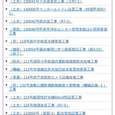
（土木）130041号下水道改良工事（スR7-1）
（土木）140006号マンホールトイレ設置工事（特環甲府R7-
1）
（土木）130042号雨水渠工事（R7-2）
（電気）130046号甲府市浄化センター管理本館ほか照明更新
工事
（管）118号南中学校受水槽更新工事
（舗装）110054号漏水修理に伴う路面復旧工事（路3-02）
（余フ）
（防水）111号湯田小学校屋内運動場屋根防水改修工事
（機械）113号市場施設井水加圧給水装置他更新工事
（電通）114号本庁舎防犯カメラ設備改修工事
（管）132号遊亀公園附属動物園第Ⅱ期整備（機械設備−１）
工事
（土木）123号耐震性貯水槽60m3型設置工事
（土木）125号側溝改良工事（R7-5）
（土木）110055号（更新-5）配水管布設替工事