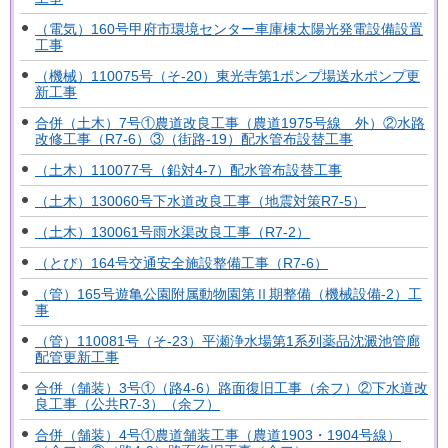
（電気）160号甲府市環境センター車庫棟太陽光発電設備設置
工事
（機械）110075号（そ-20）東光寺第1ポンプ場送水ポンプ更
新工事
合併（土木）7号①農道改良工事（農道1975号線 外）②水路
改修工事（R7-6）③（街路-19）配水管布設替工事
（土木）110077号（鉛対4-7）配水管布設替工事
（土木）130060号下水道改良工事（地震対策R7-5）
（土木）130061号雨水渠改良工事（R7-2）
（とび）164号交通安全施設整備工事（R7-6）
（管）165号遊亀公園附属動物園第Ⅱ期整備（機械設備-2）工
事
（管）110081号（そ-23）平瀬浄水場第1系列薬品沈澱池管廊
配管更新工事
合併（舗装）3号①（路4-6）路面復旧工事（余フ）②下水道改
良工事（公共R7-3）（余フ）
合併（舗装）4号①農道舗装工事（農道1903・1904号線）