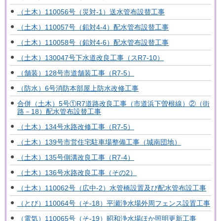
（土木）110056号（災対-1）送水管布設替工事
（土木）110057号（鉛対4-4）配水管布設替工事
（土木）110058号（鉛対4-6）配水管布設替工事
（土木）130047号下水道改良工事（スR7-10）
（舗装）128号市道舗装工事（R7-5）
（防水）6号消防本部屋上防水改修工事
合併（土木）5号①R7道路改良工事（市道浜下曽根線）②（街
路－18）配水管布設替工事
（土木）134号水路改修工事（R7-5）
（土木）139号市営住宅駐車場整備工事（城南団地）
（土木）135号側溝改良工事（R7-4）
（土木）136号水路改良工事（その2）
（土木）110062号（広中-2）水管橋設置及び配水管布設工事
（とび）110064号（そ-18）平瀬浄水場外周フェンス設置工事
（電気）110065号（そ-19）昭和浄水場ほか照明更新工事