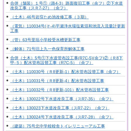
合併（舗装）１号①（路4-3）路面復旧工事（余フ）②下水道
改良工事（スＲ7-27）（余フ）
（土木）46号岩窪ため池改修工事（３期）
（電気）110034号(そ-4)平瀬浄水場塩素混和池流入流量計更新
工事
（管）63号里垣小学校受水槽更新工事
（解体）71号旧上九一色保育所解体工事
合併（土木）5号①下水道管布設工事(R7C-5)(余フ)②（Ｒ8下
甲-５）配水管布設替工事（R7C-5）（余フ）
（土木）110030号（Ｒ8更新-1）配水管布設替工事（余フ）
（土木）110031号（Ｒ8更新-4）配水管布設替工事
（土木）110032号（Ｒ8更新-101）配水管布設替工事
（土木）130022号下水道改良工事（スR7-35）（余フ）
（土木）130023下水道改良工事（スR7-22）（余フ）
（土木）130024号下水道改良工事（スR7-28）（余フ）
（建築）75号北中学校校舎トイレリニューアル工事