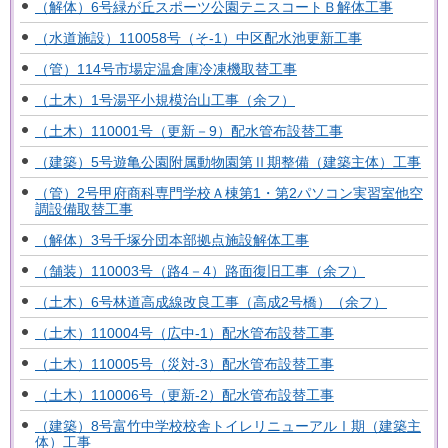
（解体）6号緑が丘スポーツ公園テニスコートＢ解体工事
（水道施設）110058号（そ-1）中区配水池更新工事
（管）114号市場定温倉庫冷凍機取替工事
（土木）1号湯平小規模治山工事（余フ）
（土木）110001号（更新－9）配水管布設替工事
（建築）5号遊亀公園附属動物園第Ⅱ期整備（建築主体）工事
（管）2号甲府商科専門学校Ａ棟第1・第2パソコン実習室他空
調設備取替工事
（解体）3号千塚分団本部拠点施設解体工事
（舗装）110003号（路4－4）路面復旧工事（余フ）
（土木）6号林道高成線改良工事（高成2号橋）（余フ）
（土木）110004号（広中-1）配水管布設替工事
（土木）110005号（災対-3）配水管布設替工事
（土木）110006号（更新-2）配水管布設替工事
（建築）8号富竹中学校校舎トイレリニューアルⅠ期（建築主
体）工事