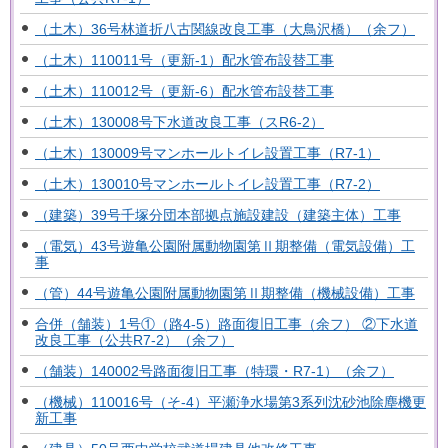
（土木）36号林道折八古関線改良工事（大鳥沢橋）（余フ）
（土木）110011号（更新-1）配水管布設替工事
（土木）110012号（更新-6）配水管布設替工事
（土木）130008号下水道改良工事（スR6-2）
（土木）130009号マンホールトイレ設置工事（R7-1）
（土木）130010号マンホールトイレ設置工事（R7-2）
（建築）39号千塚分団本部拠点施設建設（建築主体）工事
（電気）43号遊亀公園附属動物園第Ⅱ期整備（電気設備）工
事
（管）44号遊亀公園附属動物園第Ⅱ期整備（機械設備）工事
合併（舗装）1号①（路4-5）路面復旧工事（余フ） ②下水道
改良工事（公共R7-2）（余フ）
（舗装）140002号路面復旧工事（特環・R7-1）（余フ）
（機械）110016号（そ-4）平瀬浄水場第3系列沈砂池除塵機更
新工事