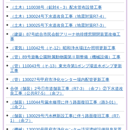
（土木）110038号（鉛対4－3）配水管布設替工事
（土木）130024号下水道改良工事（地震対策R7-4）
（土木）130025号下水道改良工事（地震対策R7-3）
（建築）87号総合市民会館アリーナ他排煙窓開閉装置改修工
事
（電気）110042号（そ-12）昭和浄水場ほか照明更新工事
（管）89号遊亀公園附属動物園第Ⅱ期整備（機械設備）工事
（管）110043号（そ-13）東光寺第1ポンプ場送水ポンプ更新
工事
（管）130027号甲府市浄化センター場内配管更新工事
合併（舗装）2号①市道舗装工事（R7-3）（余フ）②下水道改
良工事（公共R7-5）（余フ）
（舗装）110044号漏水修理に伴う路面復旧工事（路3-01）
（余フ）
（舗装）130029号汚水桝新設工事に伴う路面復旧工事（R7-
1）（余フ）
（機械）130030号甲府市浄化センター汚泥濃縮設備脱臭装置