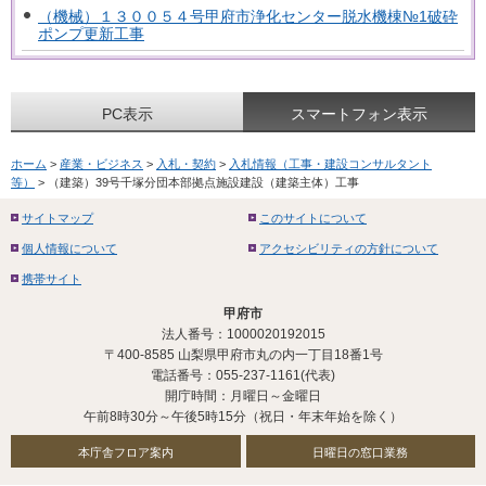
（機械）１３００５４号甲府市浄化センター脱水機棟№1破砕
ポンプ更新工事
PC表示
スマートフォン表示
ホーム
>
産業・ビジネス
>
入札・契約
>
入札情報（工事・建設コンサルタント
等）
> （建築）39号千塚分団本部拠点施設建設（建築主体）工事
サイトマップ
このサイトについて
個人情報について
アクセシビリティの方針について
携帯サイト
甲府市
法人番号：1000020192015
〒400-8585 山梨県甲府市丸の内一丁目18番1号
電話番号：055-237-1161(代表)
開庁時間：月曜日～金曜日
午前8時30分～午後5時15分（祝日・年末年始を除く）
本庁舎フロア案内
日曜日の窓口業務