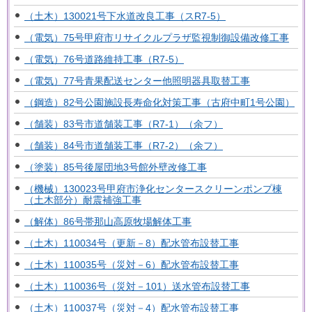
（土木）130021号下水道改良工事（スR7-5）
（電気）75号甲府市リサイクルプラザ監視制御設備改修工事
（電気）76号道路維持工事（R7-5）
（電気）77号青果配送センター他照明器具取替工事
（鋼造）82号公園施設長寿命化対策工事（古府中町1号公園）
（舗装）83号市道舗装工事（R7-1）（余フ）
（舗装）84号市道舗装工事（R7-2）（余フ）
（塗装）85号後屋団地3号館外壁改修工事
（機械）130023号甲府市浄化センタースクリーンポンプ棟
（土木部分）耐震補強工事
（解体）86号帯那山高原牧場解体工事
（土木）110034号（更新－8）配水管布設替工事
（土木）110035号（災対－6）配水管布設替工事
（土木）110036号（災対－101）送水管布設替工事
（土木）110037号（災対－4）配水管布設替工事