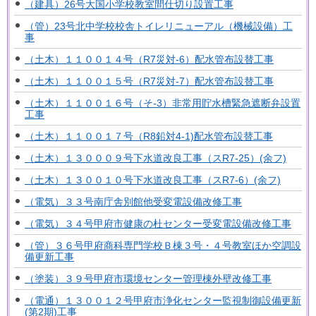
（建具）26号大国小学校教室間仕切り設置工事
（管）23号北中学校校舎トイレリニューアル（機械設備）工
事
（土木）１１００１４号（R7災対-6）配水管布設替工事
（土木）１１００１５号（R7災対-7）配水管布設替工事
（土木）１１００１６号（そ-3）非常用貯水槽緊急遮断弁設置
工事
（土木）１１００１７号（R8鉛対4-1)配水管布設替工事
（土木）１３０００９号下水道改良工事（スR7-25）(余フ)
（土木）１３００１０号下水道改良工事（スR7-6）(余フ)
（電気）３３号南庁舎別館他受変電設備改修工事
（電気）３４号甲府市健康の杜センター受変電設備改修工事
（管）３６号甲府商科専門学校Ｂ棟３号・４号教室ほか空調設
備更新工事
（塗装）３９号甲府市環境センター管理棟外壁改修工事
（電通）１３００１２号甲府市浄化センター監視制御設備更新
(第2期)工事