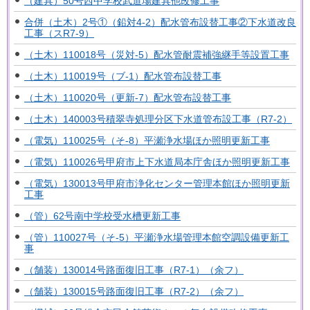
（建具）50号西中学校武道場建具他改修工事
合併（土木）2号①（鉛対4-2）配水管布設替工事②下水道改良
工事（スR7-9）
（土木）110018号（災対-5）配水管耐震補強継手等設置工事
（土木）110019号（ブ-1）配水管布設替工事
（土木）110020号（更新-7）配水管布設替工事
（土木）140003号積翠寺処理分区下水道管布設工事（R7-2）
（電気）110025号（そ-8）平瀬浄水場ほか照明更新工事
（電気）110026号甲府市上下水道局本庁舎ほか照明更新工事
（電気）130013号甲府市浄化センター管理本館ほか照明更新
工事
（管）62号南中学校受水槽更新工事
（管）110027号（そ-5）平瀬浄水場管理本館空調設備更新工
事
（舗装）130014号路面復旧工事（R7-1）（余フ）
（舗装）130015号路面復旧工事（R7-2）（余フ）