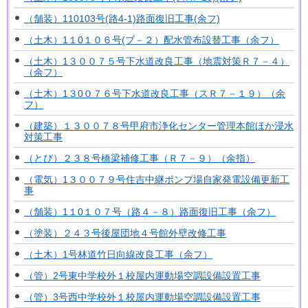
（舗装）110103号(路4-1)路面復旧工事(余フ)
（土木）1１0１０６号(ブ－２）配水管布設替工事（余フ）
（土木）1３００７５号下水道改良工事（地震対策Ｒ７－４）
（余フ）
（土木）1３0０７６号下水道改良工事（スＲ７－１９）（余
フ）
（建築）１３００７８号甲府市浄化センター管理本館ほか浸水
対策工事
（とび）２３８号橋梁補修工事（Ｒ７－９）（余指）
（電気）1３００７９号住吉中継ポンプ場自家発電設備更新工
事
（舗装）1１0１０７号（路４－８）路面復旧工事（余フ）
（塗装）２４３号後屋団地４号館外壁改修工事
（土木）1号林道竹日向線改良工事（余フ）
（管）2号東中学校外１校屋内運動場空調設備設置工事
（管）3号西中学校外１校屋内運動場空調設備設置工事