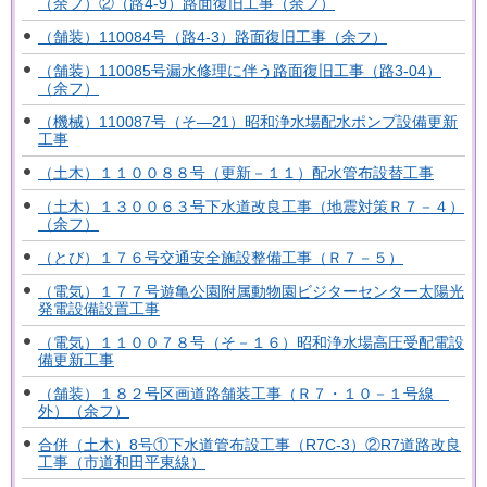
（余フ）②（路4-9）路面復旧工事（余フ）
（舗装）110084号（路4-3）路面復旧工事（余フ）
（舗装）110085号漏水修理に伴う路面復旧工事（路3-04）
（余フ）
（機械）110087号（そ―21）昭和浄水場配水ポンプ設備更新
工事
（土木）１１００８８号（更新－１１）配水管布設替工事
（土木）１３００６３号下水道改良工事（地震対策Ｒ７－４）
（余フ）
（とび）１７６号交通安全施設整備工事（Ｒ７－５）
（電気）１７７号遊亀公園附属動物園ビジターセンター太陽光
発電設備設置工事
（電気）１１００７８号（そ－１６）昭和浄水場高圧受配電設
備更新工事
（舗装）１８２号区画道路舗装工事（Ｒ７・１０－１号線
外）（余フ）
合併（土木）8号①下水道管布設工事（R7C-3）②R7道路改良
工事（市道和田平東線）