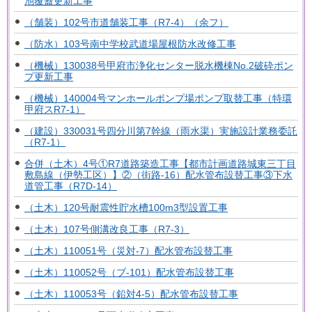
池覆蓋更新工事
（舗装）102号市道舗装工事（R7-4）（余フ）
（防水）103号南中学校武道場屋根防水改修工事
（機械）130038号甲府市浄化センター脱水機棟No.2破砕ポン
プ更新工事
（機械）140004号マンホールポンプ場ポンプ取替工事（特環
甲府スR7-1）
（建設）330031号四分川第7幹線（雨水渠）実施設計業務委託
（R7-1）
合併（土木）4号①R7道路築造工事【都市計画道路城東三丁目
敷島線（伊勢工区）】②（街路-16）配水管布設替工事③下水
道管工事（R7D-14）
（土木）120号耐震性貯水槽100m3型設置工事
（土木）107号側溝改良工事（R7-3）
（土木）110051号（災対-7）配水管布設替工事
（土木）110052号（ブ-101）配水管布設替工事
（土木）110053号（鉛対4-5）配水管布設替工事