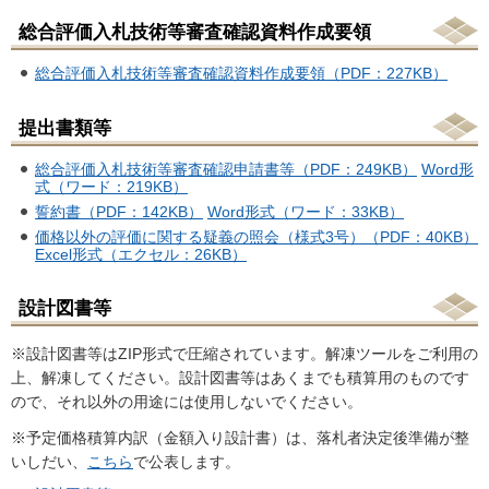
総合評価入札技術等審査確認資料作成要領
総合評価入札技術等審査確認資料作成要領（PDF：227KB）
提出書類等
総合評価入札技術等審査確認申請書等（PDF：249KB）
Word形
式（ワード：219KB）
誓約書（PDF：142KB）
Word形式（ワード：33KB）
価格以外の評価に関する疑義の照会（様式3号）（PDF：40KB）
Excel形式（エクセル：26KB）
設計図書等
※設計図書等はZIP形式で圧縮されています。解凍ツールをご利用の
上、解凍してください。設計図書等はあくまでも積算用のものです
ので、それ以外の用途には使用しないでください。
※予定価格積算内訳（金額入り設計書）は、落札者決定後準備が整
いしだい、
こちら
で公表します。