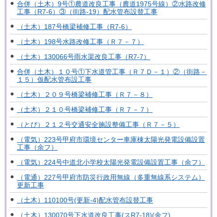
合併（土木）9号①農道改良工事（農道1975号線）②水路改修
工事（R7-6）③（街路-19）配水管布設替工事
（土木）187号橋梁補修工事（R7-6）
（土木）198号水路改修工事（Ｒ７－７）
（土木）130066号雨水渠改良工事（R7-7）
合併（土木）１０号①下水道管工事（Ｒ７Ｄ－１）②（街路－
１５）仮配水管布設工事
（土木）２０９号橋梁補修工事（Ｒ７－８）
（土木）２１０号橋梁補修工事（Ｒ７－７）
（とび）２１２号交通安全施設整備工事（Ｒ７－５）
（電気）223号甲府市環境センター車庫棟太陽光発電設備設置
工事（余フ）
（電気）224号中道北小学校太陽光発電設備設置工事（余フ）
（電通）227号甲府市防災行政用無線（多重無線系システム）
更新工事
（土木）110100号(更新-4)配水管布設替工事
（土木）130070号下水道改良工事(スR7-18)(余フ)