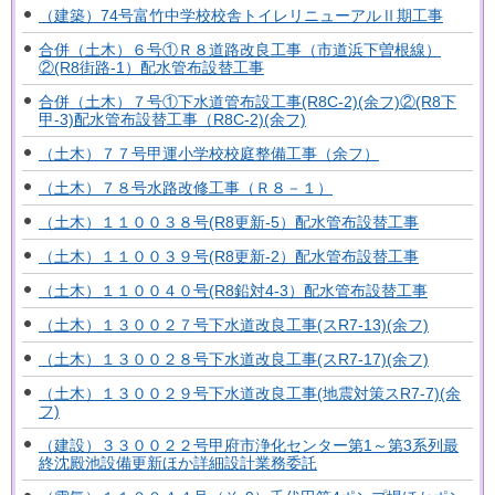
（建築）74号富竹中学校校舎トイレリニューアルⅡ期工事
合併（土木）６号①Ｒ８道路改良工事（市道浜下曽根線）
②(R8街路-1）配水管布設替工事
合併（土木）７号①下水道管布設工事(R8C-2)(余フ)②(R8下
甲-3)配水管布設替工事（R8C-2)(余フ)
（土木）７７号甲運小学校校庭整備工事（余フ）
（土木）７８号水路改修工事（Ｒ８－１）
（土木）１１００３８号(R8更新-5）配水管布設替工事
（土木）１１００３９号(R8更新-2）配水管布設替工事
（土木）１１００４０号(R8鉛対4-3）配水管布設替工事
（土木）１３００２７号下水道改良工事(スR7-13)(余フ)
（土木）１３００２８号下水道改良工事(スR7-17)(余フ)
（土木）１３００２９号下水道改良工事(地震対策スR7-7)(余
フ)
（建設）３３００２２号甲府市浄化センター第1～第3系列最
終沈殿池設備更新ほか詳細設計業務委託