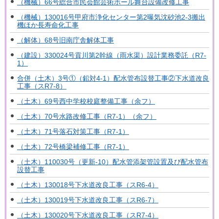
（機械）66号総合市民会館芸術ホール舞台設備改修工事
（機械）130016号甲府市浄化センター第2曝気沈砂池2-3搬出
機ほか長寿命化工事
（解体）68号旧南庁舎解体工事
（建設）330024号貢川第2幹線（雨水渠）設計業務委託（R7-
1）
合併（土木）3号①（鉛対4-1）配水管布設替工事②下水道改良
工事（スR7-8）
（土木）69号西中学校校庭整備工事（余フ）
（土木）70号水路改修工事（R7-1）（余フ）
（土木）71号落石対策工事（R7-1）
（土木）72号橋梁補修工事（R7-1）
（土木）110030号（更新-10）配水管添架管設置及び配水管布
設替工事
（土木）130018号下水道改良工事（スR6-4）
（土木）130019号下水道改良工事（スR6-7）
（土木）130020号下水道改良工事（スR7-4）