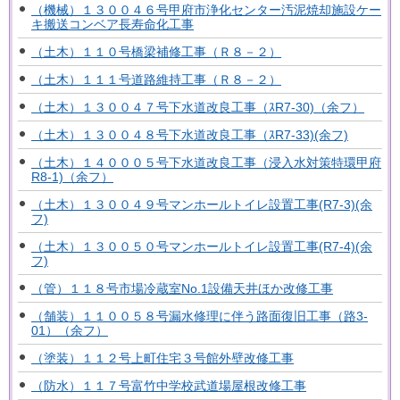
（機械）１３００４６号甲府市浄化センター汚泥焼却施設ケー
キ搬送コンベア長寿命化工事
（土木）１１０号橋梁補修工事（Ｒ８－２）
（土木）１１１号道路維持工事（Ｒ８－２）
（土木）１３００４７号下水道改良工事（ｽR7-30)（余フ）
（土木）１３００４８号下水道改良工事（ｽR7-33)(余フ)
（土木）１４０００５号下水道改良工事（浸入水対策特環甲府
R8-1)（余フ）
（土木）１３００４９号マンホールトイレ設置工事(R7-3)(余
フ)
（土木）１３００５０号マンホールトイレ設置工事(R7-4)(余
フ)
（管）１１８号市場冷蔵室No.1設備天井ほか改修工事
（舗装）１１００５８号漏水修理に伴う路面復旧工事（路3-
01）（余フ）
（塗装）１１２号上町住宅３号館外壁改修工事
（防水）１１７号富竹中学校武道場屋根改修工事